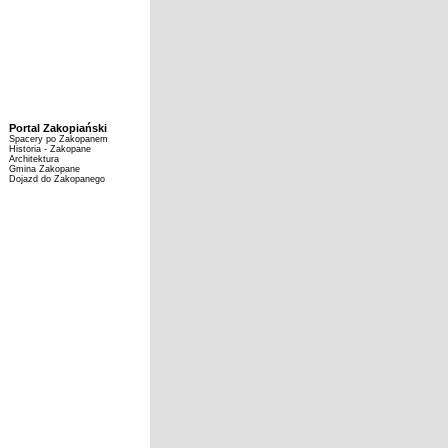
Portal Zakopiański
Spacery po Zakopanem
Historia - Zakopane
Architektura
Gmina Zakopane
Dojazd do Zakopanego