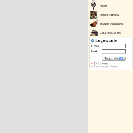
folklor
kultura i sztuka
imprezy regionalne
baza turystyczna
E-mail
Hasło
»
Załóż konto
»
Zapomniałem hasła