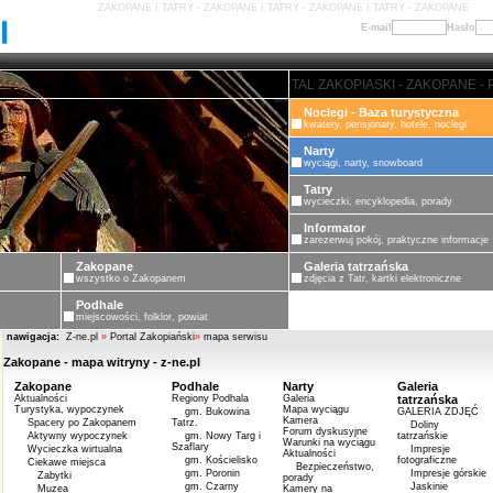
ZAKOPANE I TATRY - ZAKOPANE I TATRY - ZAKOPANE I TATRY - ZAKOPANE
E-mail
Hasło
 PORTAL ZAKOPIASKI - ZAKOPANE - PORTAL ZAKOPIASKI - ZAKOPANE - PORT
Noclegi - Baza turystyczna
kwatery, pensjonaty, hotele, noclegi
Narty
wyciągi, narty, snowboard
Tatry
wycieczki, encyklopedia, porady
Informator
zarezerwuj pokój, praktyczne informacje
Zakopane
Galeria tatrzańska
wszystko o Zakopanem
zdjęcia z Tatr, kartki elektroniczne
Podhale
miejscowości, folklor, powiat
nawigacja:
Z-ne.pl
»
Portal Zakopiański
»
mapa serwisu
Zakopane - mapa witryny - z-ne.pl
Zakopane
Podhale
Narty
Galeria
Aktualności
Regiony Podhala
Galeria
tatrzańska
Turystyka, wypoczynek
Mapa wyciągu
gm. Bukowina
GALERIA ZDJĘĆ
Kamera
Spacery po Zakopanem
Tatrz.
Doliny
Forum dyskusyjne
Aktywny wypoczynek
gm. Nowy Targ i
tatrzańskie
Warunki na wyciągu
Szaflary
Wycieczka wirtualna
Impresje
Aktualności
gm. Kościelisko
fotograficzne
Ciekawe miejsca
Bezpieczeństwo,
gm. Poronin
Impresje górskie
Zabytki
porady
gm. Czarny
Jaskinie
Muzea
Kamery na