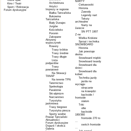
Gdzie spać
NARTY
Architektura
Kino / Teatr
Ciekawostki
Artyści
Sport / Rekreacja
Historia
Imprezy w regionie
Forum dyskusyjne
Zawody
Białka Tatrzańska
Legendy nart
Bukowina
Teksty
Tatrzańska
archiwalne
Biały Dunajec
Narty na
Jurgów
świecie
Kościelisko
SN PTT 1907
Poronin
Z-ne
Zakopane
Wielka Krokiew
Aktywny
Sprzęt i technika
wypoczynek
SNOWBOARD
Rowery
Historia
Trasy krótkie
Jak powstaje
Trasy średnie
deska
Trasy długie
Snowboard miękki
Lista
Snowboard twardy
podjazdów
Snowboard dla
Trasy
dzieci
powiatowe
Snowboard dla
Na Słowacji
kobiet
TANAP
Technika jazdy
Na terenie TPN
jazda na
Taternictwo
wyciągu
Speleologia
skręcanie
Paralotnie
na krawędzi
Ski-alpinizm
backside /
Narciarstwo
frontside
Turystyka
slalom
jaskiniowa
Triki
Trasy biegowe
ollie
Turystyka piesza
backside
Sporty wodne
180/360
Powiat Tatrzański
frontside 270 to
Aktualności
...
Forum dyskusyjne
switch frontside
Dojazd / okolica
...
Galeria