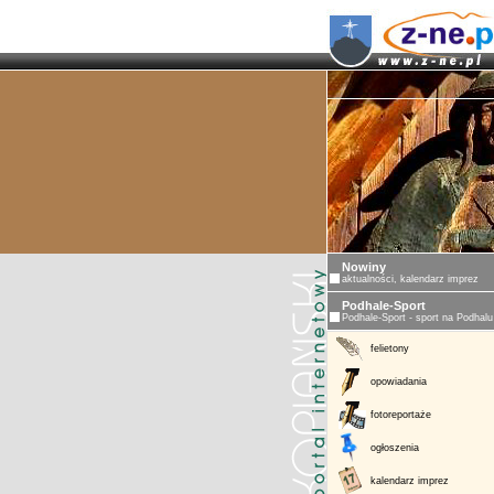
ZAKOPANE -
Nowiny
aktualności, kalendarz imprez
Podhale-Sport
Podhale-Sport - sport na Podhalu
felietony
opowiadania
fotoreportaże
ogłoszenia
kalendarz imprez