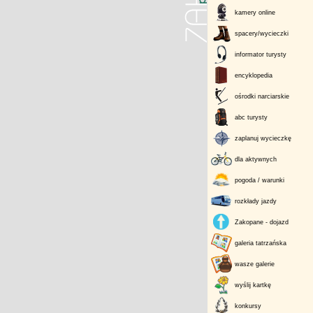
kamery online
spacery/wycieczki
informator turysty
encyklopedia
ośrodki narciarskie
abc turysty
zaplanuj wycieczkę
dla aktywnych
pogoda / warunki
rozkłady jazdy
Zakopane - dojazd
galeria tatrzańska
wasze galerie
wyślij kartkę
konkursy