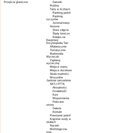
Przejścia graniczne
Gatunki
Rośliny
Tatry w liczbach
Ranking jaskiń
Ranking
szczytów
Jeziora/stawy
Historia
Stare zdjęcia
Ślady lotnicze
Kolejka na
Kasprowy
Encyklopedia Tatr
Alfabetycznie
Tematycznie
Multimedia
Wycieczki
Zaplanuj
wycieczkę
Miejsce startu
Miejsce docelowe
Skala trudności
Wszystkie
Jaskinie tatrzańskie
SKTJ PTTK
Aktualności
Działalność
Kurs
Wspomnienia
Polecane
strony
Galeria
Kontakt
Powstanie jaskiń
Krążenie wody w
skałach
Nacieki
Morfologiczne
typy