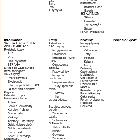
Jak zostać
Lato
instruktorem
Zima
Info
Boarder cross
Turystyka
Galeria
SKI-ALPINIZM
Skitury
Freeride
Jak zacząć?
Sprzęt
Forum dyskusyjne
Informator
Tatry
Nowiny
Podhale-Sport
ŚWIETA I SYLWESTER
Aktualności
Przegląd prasy i
WOLNE MIEJSCA
ABC turysty
nowin
Rozkłady jazdy
Przygotowanie
Zakopane
PKS
Ekwipunek
Tatry
PKP
Informacje TOPR
Podhale
Linie prywatne
i TPN
Kultura
STRAMA
Oznaczenia
Narty
Dojazd do Zakopanego
szlaków
Felietony
Baza noclegowa
Przewodnicy
Opowiadania
ABC turysty
Multimedia
Przejścia
Przygotowanie
Gastronomia
graniczne
Fotoreportaże
Ekwipunek
Bezpieczeństwo
Dziennikarze
Informacje TOPR i TPN
Gdy spotkasz
PPWSZ
Oznaczenia szlaków
misia...
Kalendarz imprez
Pogoda
Lawiny
Pogoda/kamery
Kalendarz Imprez
Ku
Ogłoszenia
Informator / baza
przestrodze...
Forum dyskusyjne
Apteki
Redakcja
Banki / Bankomaty
Reklama
Bezpieczeństwo,
Kościoły / Msze
porady
Stacje paliw
Zwierzę na
szlaku
Parkingi
Schroniska
Telefony / Instytucje
O Tatrach
Gdzie dobrze zjeść
TPN i TANAP
Gdzie się zabawić
Klimat
Kino / Teatr
Geologia
Sport / Rekreacja
Zwierzęta
Komunikaty