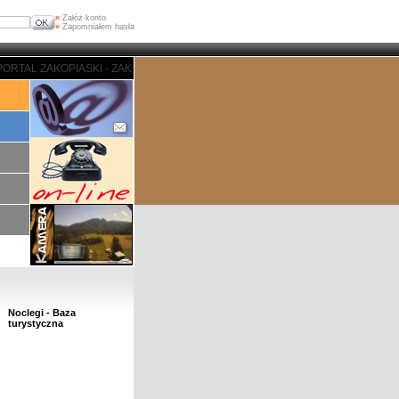
»
Załóż konto
»
Zapomniałem hasła
AL ZAKOPIASKI - ZAKOPANE
Noclegi - Baza
turystyczna