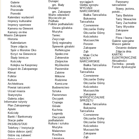
Dunajec
wyciągach
Panoramy
Galerie
gm. Biały
Giełda sprzętu
tatrzańskie
Kościoły
Dunajec
WYCIĄGI
Stawy, jeziora,
Pozostałe
NARCIARSKIE
gm. Zakopane
potoki...
Pomniki
Warto odwiedzić
Białka Tatrzańska
Tatry Bielskie
Kalendarz wydarzeń
Wycieczki po
Bukowina
Tatry Słowackie
Imprezy kulturalne
Podhalu
Tatrzańska
Tatry Zachodnie
Folklor podhalański
Imprezy sportowe
Czerwienne
Tatry Wysokie
Gwara góralska
Kamera na Giewont
Gliczarów Dolny
Zakopane
Muzyka
Kamery on-line
Gliczarów Górny
Inne
Miasto Zakopane
Taniec
Kościelisko
Flora i fauna
Historia
Zwyczaje
Murzasichle
Galerie specjalne
Kalendarium
Strój regionalny
Poronin
Wasze galerie
Stare zdjęcia
Śpiewnik góralski
Zakopane
Ostatnio dodane
Spór o Morskie Oko
Refleksyjne
Ząb
Zdjęcia dnia
Krzyż na Giewoncie
Społeczne
KARTKI
Małe Ciche
Ślady lotnicze
Żołnierskie
ELEKTRONICZNE
SZKOŁY
Aktualności
Kościoły
Zbójnickie
NARCIARSKIE
Technika - porady
Kolejka na Kasprowy
Myśliwskie
Białka Tatrzańska
Forum dyskusyjne
Dojazd do Zakopanego
Pasterskie
Bukowina
Tatrzańska
Klimat
Zalotne
Czerwienne
Folklor
Miłosne
Gliczarów Dolny
Kultura
Rodzinne
Gliczarów Górny
Architektura
Komiczne
Kościelisko
Powiat tatrzanski
Budownictwo
Murzasichle
Urzad miasta
Sztuka
Zakopane
Statystyka
Pasterstwo
WYPOŻYCZALNIE
Galeria zdjec
Oscypek
SPRZĘTU
Informator turysty
Ciupaga
Białka Tatrzańska
Plan Zakopanego
Górale
Bukowina
Apteki
Kuchnia
Tatrzańska
Kościoły
Legendy
Czerwienne
Banki / Bankomaty
Owczarek
Gliczarów Dolny
Stacje paliw
podhalański
Gliczarów Górny
Kultura i sztuka
PKS/BUS/TAXI
Kościelisko
Muzyka
Telefony / Instytucje
Murzasichle
Malarstwo
Gdzie dobrze zjeść
Zakopane
Rzeźba
Gdzie się zabawić
Ząb
Literatura