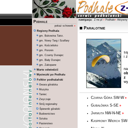
nawigacja:
Z-ne.pl
»
Podhale
»
Aktywny
Podhale
pokaż schowek
»
Paralotnie
Regiony Podhala
gm. Bukowina Tatrz.
gm. Nowy Targ i Szaflary
gm. Kościelisko
gm. Poronin
są
gm. Czarny Dunajec
i 
gm. Biały Dunajec
gm. Zakopane
na
Warto odwiedzić
ob
Wycieczki po Podhalu
z 
Folklor podhalański
wy
Gwara góralska
Muzyka
Taniec
Czarna Góra SW-W
»
Zwyczaje
Strój regionalny
Gubałówka S-SE
»
Śpiewnik góralski
Jarmuta NW-N-NE
»
Budownictwo
Sztuka
Kasprowy Wierch SW
Pasterstwo