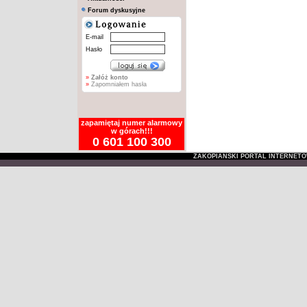
Forum dyskusyjne
E-mail
Hasło
»
Załóż konto
»
Zapomniałem hasła
zapamiętaj numer alarmowy
w górach!!!
0 601 100 300
ZAKOPIAŃSKI PORTAL INTERNET