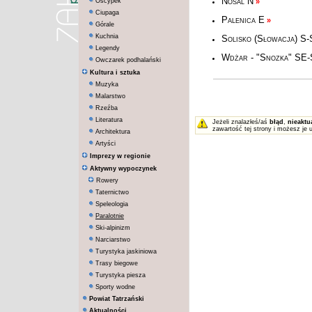
Nosal N
Oscypek
»
Ciupaga
Palenica E
»
Górale
Kuchnia
Solisko (Słowacja) S
Legendy
Wdżar - "Snozka" SE
Owczarek podhalański
Kultura i sztuka
Muzyka
Malarstwo
Rzeźba
Literatura
Jeżeli znalazłeś/aś
błąd
,
nieaktu
zawartość tej strony i możesz je 
Architektura
Artyści
Imprezy w regionie
Aktywny wypoczynek
Rowery
Taternictwo
Speleologia
Paralotnie
Ski-alpinizm
Narciarstwo
Turystyka jaskiniowa
Trasy biegowe
Turystyka piesza
Sporty wodne
Powiat Tatrzański
Aktualności