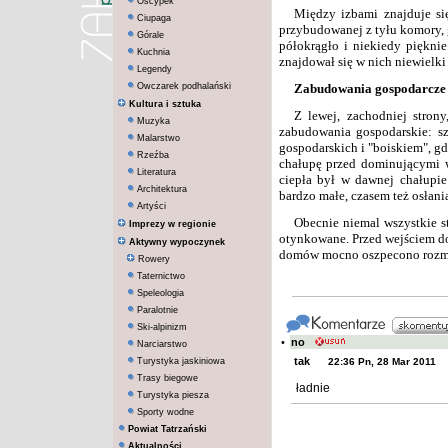
Oscypek
Między izbami znajduje si
Ciupaga
przybudowanej z tyłu komory, 
Górale
półokrągło i niekiedy piękni
Kuchnia
znajdował się w nich niewielk
Legendy
Owczarek podhalański
Zabudowania gospodarcze
Kultura i sztuka
Z lewej, zachodniej stro
Muzyka
zabudowania gospodarskie: sz
Malarstwo
gospodarskich i "boiskiem", gd
Rzeźba
chałupę przed dominującymi 
Literatura
ciepła był w dawnej chałupie
Architektura
bardzo małe, czasem też osłan
Artyści
Obecnie niemal wszystkie s
Imprezy w regionie
otynkowane. Przed wejściem do 
Aktywny wypoczynek
domów mocno oszpecono rozm
Rowery
Taternictwo
Speleologia
Paralotnie
Ski-alpinizm
•
no
Narciarstwo
tak
Turystyka jaskiniowa
22:36 Pn, 28 Mar 2011
Trasy biegowe
ładnie
Turystyka piesza
Sporty wodne
Powiat Tatrzański
Aktualności