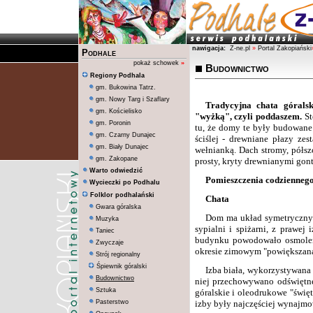
nawigacja:
Z-ne.pl
»
Portal Zakopiański
Podhale
pokaż schowek
»
Budownictwo
Regiony Podhala
gm. Bukowina Tatrz.
gm. Nowy Targ i Szaflary
Tradycyjna chata górals
gm. Kościelisko
"wyżką", czyli poddaszem.
St
gm. Poronin
tu, że domy te były budowane
gm. Czarny Dunajec
ściślej - drewniane płazy ze
gm. Biały Dunajec
wełnianką. Dach stromy, półszc
gm. Zakopane
prosty, kryty drewnianymi gon
Warto odwiedzić
Pomieszczenia codziennego
Wycieczki po Podhalu
Folklor podhalański
Chata
Gwara góralska
Dom ma układ symetryczny: z
Muzyka
sypialni i spiżarni, z prawej
Taniec
budynku powodowało osmolenie
Zwyczaje
okresie zimowym "powiększana" 
Strój regionalny
Śpiewnik góralski
Izba biała, wykorzystywana 
Budownictwo
niej przechowywano odświętne
Sztuka
góralskie i oleodrukowe "święt
Pasterstwo
izby były najczęściej wynajm