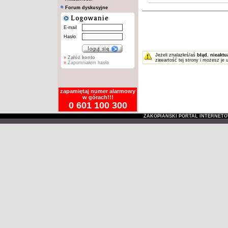
Forum dyskusyjne
E-mail
Hasło
Jeżeli znalazłeś/aś
błąd
,
nieaktu
»
Załóż konto
zawartość tej strony i możesz je 
»
Zapomniałem hasła
zapamiętaj numer alarmowy
w górach!!!
0 601 100 300
ZAKOPIAŃSKI PORTAL INTERNET