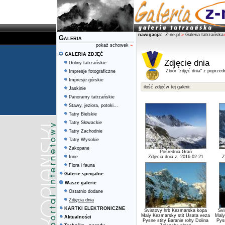
nawigacja:
Z-ne.pl
»
Galeria tatrzańska
Galeria
pokaż schowek
»
GALERIA ZDJĘĆ
Zdjęcie dnia
Doliny tatrzańskie
Zbiór "zdjęć dnia" z poprzed
Impresje fotograficzne
Impresje górskie
ilość zdjęćw tej galerii:
Jaskinie
Panoramy tatrzańskie
Stawy, jeziora, potoki...
Tatry Bielskie
Tatry Słowackie
Tatry Zachodnie
Tatry Wysokie
Zakopane
Pośrednia Grań
Inne
Zdjęcia dnia z: 2016-02-21
Z
Flora i fauna
Galerie specjalne
Wasze galerie
Ostatnio dodane
Zdjęcia dnia
KARTKI ELEKTRONICZNE
Svistovy hrb Kezmarska kopa
Svi
Maly Kezmarsky stit Usata veza
Maly
Aktualności
Pysne stity Baranie rohy Dolina
Pysn