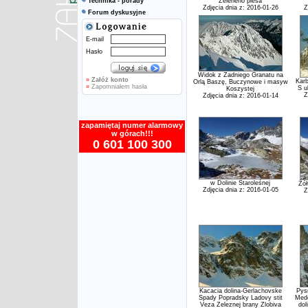
Technika - porady
Zeleneho plesa
Zdjęcia dnia z: 2016-01-26
Z
Forum dyskusyjne
E-mail
Hasło
Widok z Zadniego Granatu na
»
Załóż konto
Karb
Orlą Baszę, Buczynowe i masyw
»
Zapomniałem hasła
S u
Koszystej
Z
Zdjęcia dnia z: 2016-01-14
zapamiętaj numer alarmowy
w górach!!!
0 601 100 300
w Dolinie Staroleśnej
Żół
Zdjęcia dnia z: 2016-01-05
Z
Kacacia dolina-Gerlachovske
Pysn
Spady Popradsky Ladovy stit
Mede
Veza Zeleznej brany Zlobiva
dol