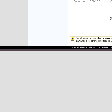
Zdjęcia dnia z: 2015-12-20
Z
(1
Jeżeli znalazłeś/aś
błąd
,
nieaktu
zawartość tej strony i możesz je 
ZAKOPIAŃSKI PORTAL INTERNET