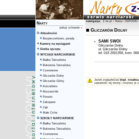
nawigacja:
Z-ne.pl
»
Narty
»
OśRODKI 
Narty
pokaż schowek
»
Gliczarów Dolny
Aktualności
Bezpieczeństwo, porady
SAMI SWOI
Kamery na wyciągach
Gliczarów Dolny
ul. Gliczarów Dolny
Giełda sprzętu
tel. 018 2001356, kom. 06
WYCIĄGI NARCIARSKIE
Białka Tatrzańska
Bukowina Tatrzańska
Czerwienne
Gliczarów Dolny
Jeżeli znalazłeś/aś
błąd
,
nieaktu
Gliczarów Górny
zawartość tej strony i możesz je 
Kościelisko
Murzasichle
Poronin
Zakopane
Ząb
Małe Ciche
SZKOŁY NARCIARSKIE
Białka Tatrzańska
Bukowina Tatrzańska
Czerwienne