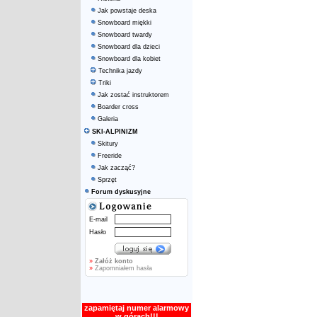
Jak powstaje deska
Snowboard miękki
Snowboard twardy
Snowboard dla dzieci
Snowboard dla kobiet
Technika jazdy
Triki
Jak zostać instruktorem
Boarder cross
Galeria
SKI-ALPINIZM
Skitury
Freeride
Jak zacząć?
Sprzęt
Forum dyskusyjne
E-mail
Hasło
»
Załóż konto
»
Zapomniałem hasła
zapamiętaj numer alarmowy
w górach!!!