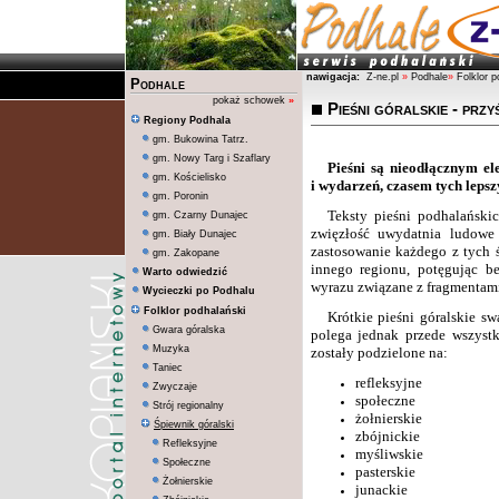
nawigacja:
Z-ne.pl
»
Podhale
»
Folklor p
Podhale
pokaż schowek
»
Pieśni góralskie - przy
Regiony Podhala
gm. Bukowina Tatrz.
gm. Nowy Targ i Szaflary
Pieśni są nieodłącznym e
gm. Kościelisko
i wydarzeń, czasem tych lepsz
gm. Poronin
Teksty pieśni podhalański
gm. Czarny Dunajec
zwięzłość uwydatnia ludowe 
gm. Biały Dunajec
zastosowanie każdego z tych ś
gm. Zakopane
innego regionu, potęgując b
Warto odwiedzić
wyrazu związane z fragmentami 
Wycieczki po Podhalu
Folklor podhalański
Krótkie pieśni góralskie s
Gwara góralska
polega jednak przede wszystk
Muzyka
zostały podzielone na:
Taniec
refleksyjne
Zwyczaje
społeczne
Strój regionalny
żołnierskie
Śpiewnik góralski
zbójnickie
Refleksyjne
myśliwskie
Społeczne
pasterskie
Żołnierskie
junackie