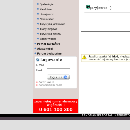
Speleologia
przyjemne ..;)
Paralotnie
Ski-alpinizm
Narciarstwo
Turystyka jaskiniowa
Trasy biegowe
Turystyka piesza
Sporty wodne
Powiat Tatrzański
Aktualności
Forum dyskusyjne
Jeżeli znalazłeś/aś
błąd
,
nieaktu
zawartość tej strony i możesz je 
E-mail
Hasło
»
Załóż konto
»
Zapomniałem hasła
zapamiętaj numer alarmowy
w górach!!!
0 601 100 300
ZAKOPIAŃSKI PORTAL INTERNET