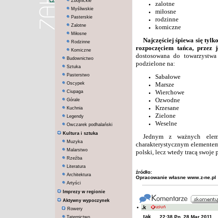
Zbójnickie
zalotne
Myśliwskie
miłosne
Pasterskie
rodzinne
Zalotne
komiczne
Miłosne
Najczęściej śpiewa się ty
Rodzinne
rozpoczęciem tańca, przez 
Komiczne
dostosowana do towarzystwa 
Budownictwo
podzielone na:
Sztuka
Pasterstwo
Sabałowe
Oscypek
Marsze
Wierchowe
Ciupaga
Ozwodne
Górale
Krzesane
Kuchnia
Zielone
Legendy
Weselne
Owczarek podhalański
Kultura i sztuka
Jednym z ważnych elemen
Muzyka
charakterystycznym elementem 
Malarstwo
polski, lecz wtedy tracą swoje 
Rzeźba
Literatura
źródło:
Architektura
Opracowanie własne www.z-ne.pl
Artyści
Imprezy w regionie
Aktywny wypoczynek
•
.k
Rowery
tak
22:38 Pn, 28 Mar 2011
Taternictwo