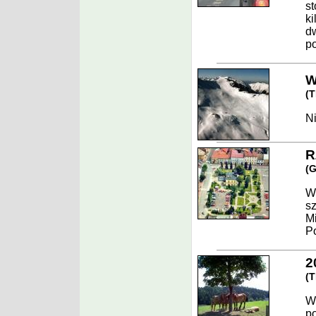
st
ki
d
p
W
(
T
Ni
R
(
G
W
sz
Mi
P
2
(
T
Ws
po