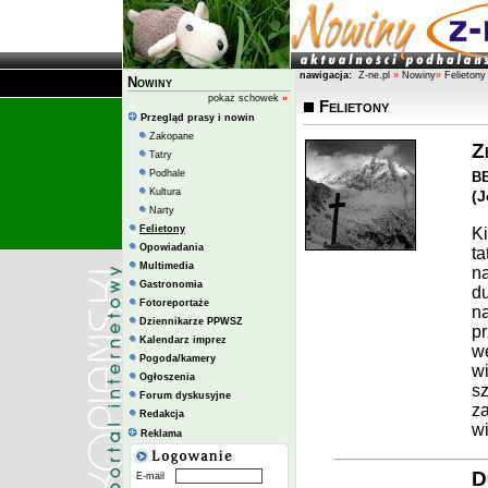
nawigacja:
Z-ne.pl
»
Nowiny
»
Felietony
Nowiny
pokaż schowek
»
Felietony
Przegląd prasy i nowin
Zakopane
Z
Tatry
b
Podhale
Kultura
(
J
Narty
Felietony
Ki
Opowiadania
ta
Multimedia
na
Gastronomia
du
Fotoreportaże
na
Dziennikarze PPWSZ
pr
Kalendarz imprez
wę
Pogoda/kamery
wi
Ogłoszenia
sz
Forum dyskusyjne
za
Redakcja
wi
Reklama
D
E-mail