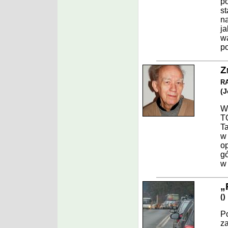
po
st
na
ja
wa
p
Z
r
(
J
W 
T
Ta
w 
o
gó
w 
„
(
)
P
za