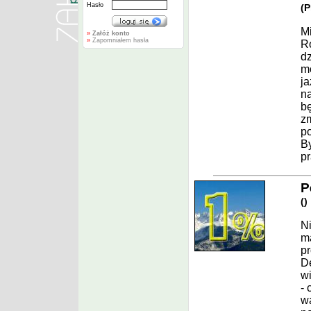
Hasło
(
P
Mi
»
Załóż konto
»
Zapomniałem hasła
R
dz
mo
ja
na
b
z
po
By
pr
P
(
)
Ni
ma
pr
De
wi
- 
wa