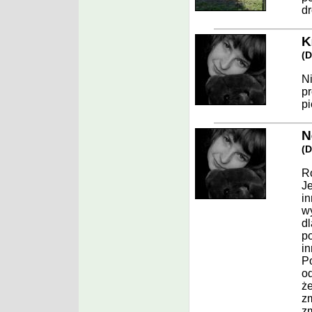
dr
K
(
D
Ni
pr
pi
N
(
D
Ro
Je
in
wy
dl
po
in
Po
od
że
zm
zm