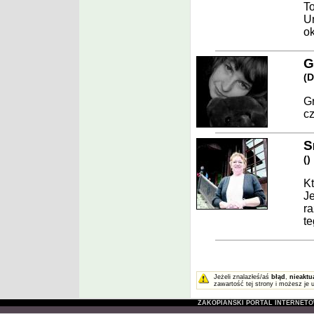
To
Un
ok
G
(
D
Gr
cz
S
(
)
Kt
Je
ra
te
Jeżeli znalazłeś/aś
błąd
,
nieaktu
zawartość tej strony i możesz je 
ZAKOPIAŃSKI PORTAL INTERNET