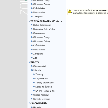
Gliczarów Dolny
Gliczarów Górny
Kościelisko
Jeżeli znalazłeś/aś
błąd
,
nieaktu
Murzasichle
zawartość tej strony i możesz je 
Zakopane
WYPOŻYCZALNIE SPRZĘTU
Białka Tatrzańska
Bukowina Tatrzańska
Czerwienne
Gliczarów Dolny
Gliczarów Górny
Kościelisko
Murzasichle
Zakopane
Ząb
NARTY
Ciekawostki
Historia
Zawody
Legendy nart
Teksty archiwalne
Narty na świecie
SN PTT 1907 Z-ne
Wielka Krokiew
Sprzęt i technika
SNOWBOARD
Historia