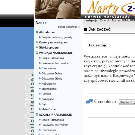
nawigacja:
Z-ne.pl
»
Narty
»
SKI-ALPI
Narty
pokaż schowek
»
Jak zacząć
Aktualności
Bezpieczeństwo, porady
Kamery na wyciągach
Jak zacząć
Giełda sprzętu
WYCIĄGI NARCIARSKIE
Wystarczające umiejętności 
Białka Tatrzańska
zwykłych, przygotowanych tras
Bukowina Tatrzańska
zbyt często ;), kontrolować to
Czerwienne
razem na równolegle prowadzo
Gliczarów Dolny
może być trasa z Kasprowego Wi
Gliczarów Górny
aby spróbować swoich sił na sk
Kościelisko
Murzasichle
Poronin
Zakopane
Ząb
Małe Ciche
SZKOŁY NARCIARSKIE
Białka Tatrzańska
Bukowina Tatrzańska
Czerwienne