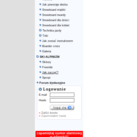
Jak powstaje deska
Snowboard miękki
Snowboard twardy
Snowboard dla dzieci
Snowboard dla kobiet
Technika jazdy
Triki
Jak zostać instruktorem
Boarder cross
Galeria
SKI-ALPINIZM
Skitury
Freeride
Jak zacząć?
Sprzęt
Forum dyskusyjne
E-mail
Hasło
»
Załóż konto
»
Zapomniałem hasła
zapamiętaj numer alarmowy
w górach!!!