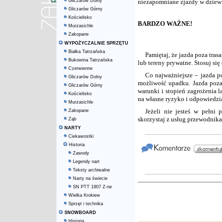
Gliczarów Dolny
niezapomniane zjazdy w dziewi
Gliczarów Górny
Kościelisko
BARDZO WAŻNE!
Murzasichle
Zakopane
WYPOŻYCZALNIE SPRZĘTU
Białka Tatrzańska
Pamiętaj, że jazda poza tra
Bukowina Tatrzańska
lub tereny prywatne. Stosuj si
Czerwienne
Co najważniejsze – jazda p
Gliczarów Dolny
możliwość upadku. Jazda poza 
Gliczarów Górny
warunki i stopień zagrożenia 
Kościelisko
na własne ryzyko i odpowiedzi
Murzasichle
Jeżeli nie jesteś w pełn
Zakopane
skorzystaj z usług przewodn
Ząb
NARTY
Ciekawostki
Historia
Zawody
Legendy nart
Teksty archiwalne
Narty na świecie
SN PTT 1907 Z-ne
Wielka Krokiew
Sprzęt i technika
SNOWBOARD
Historia