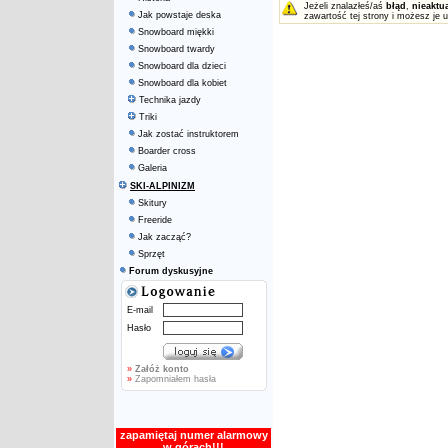
Jeżeli znalazłeś/aś
błąd
,
nieaktu
Jak powstaje deska
zawartość tej strony i możesz je 
Snowboard miękki
Snowboard twardy
Snowboard dla dzieci
Snowboard dla kobiet
Technika jazdy
Triki
Jak zostać instruktorem
Boarder cross
Galeria
SKI-ALPINIZM
Skitury
Freeride
Jak zacząć?
Sprzęt
Forum dyskusyjne
E-mail
Hasło
»
Załóż konto
»
Zapomniałem hasła
zapamiętaj numer alarmowy
w górach!!!