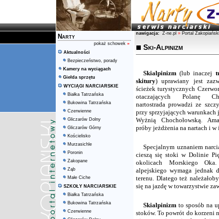
nawigacja:
Z-ne.pl
»
Portal Zakopiańsk
Narty
pokaż schowek
»
Ski-Alpinizm
Aktualności
Bezpieczeństwo, porady
Kamery na wyciągach
Skialpinizm
(lub inaczej
t
Giełda sprzętu
skitury
) uprawiany jest zazw
WYCIĄGI NARCIARSKIE
ścieżek turystycznych Czerwo
Białka Tatrzańska
otaczających Polanę Ch
Bukowina Tatrzańska
nartostrada prowadzi ze szczy
Czerwienne
przy sprzyjających warunkach j
Wyżnią Chochołowską. Ama
Gliczarów Dolny
próby jeżdżenia na nartach i w
Gliczarów Górny
Kościelisko
Murzasichle
Specjalnym uznaniem narcia
Poronin
cieszą się stoki w Dolinie P
Zakopane
okolicach Morskiego Oka. 
Ząb
alpejskiego wymaga jednak do
terenu. Dlatego też należałob
Małe Ciche
się na jazdę w towarzystwie z
SZKOŁY NARCIARSKIE
Białka Tatrzańska
Bukowina Tatrzańska
Skialpinizm
to sposób na up
Czerwienne
stoków. To powrót do korzeni n