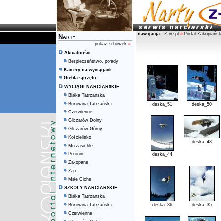
nawigacja:
Z-ne.pl
»
Portal Zakopiańsk
Narty
pokaż schowek
»
Aktualności
Bezpieczeństwo, porady
Kamery na wyciągach
Giełda sprzętu
WYCIĄGI NARCIARSKIE
Białka Tatrzańska
Bukowina Tatrzańska
deska_51
deska_50
Czerwienne
Gliczarów Dolny
Gliczarów Górny
Kościelisko
deska_43
Murzasichle
Poronin
deska_44
Zakopane
Ząb
Małe Ciche
SZKOŁY NARCIARSKIE
Białka Tatrzańska
Bukowina Tatrzańska
deska_36
deska_35
Czerwienne