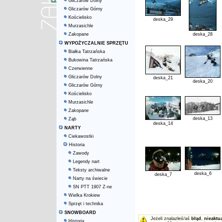
Gliczarów Dolny
Gliczarów Górny
Kościelisko
deska_29
Murzasichle
Zakopane
deska_28
WYPOŻYCZALNIE SPRZĘTU
Białka Tatrzańska
Bukowina Tatrzańska
Czerwienne
Gliczarów Dolny
deska_21
deska_20
Gliczarów Górny
Kościelisko
Murzasichle
Zakopane
deska_13
Ząb
deska_14
NARTY
Ciekawostki
Historia
Zawody
Legendy nart
Teksty archiwalne
deska_6
deska_7
Narty na świecie
SN PTT 1907 Z-ne
Wielka Krokiew
Sprzęt i technika
SNOWBOARD
Jeżeli znalazłeś/aś
błąd
,
nieaktu
Historia