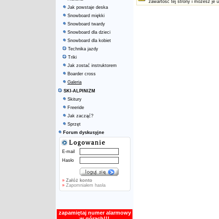
zawartość tej strony i możesz je 
Jak powstaje deska
Snowboard miękki
Snowboard twardy
Snowboard dla dzieci
Snowboard dla kobiet
Technika jazdy
Triki
Jak zostać instruktorem
Boarder cross
Galeria
SKI-ALPINIZM
Skitury
Freeride
Jak zacząć?
Sprzęt
Forum dyskusyjne
E-mail
Hasło
»
Załóż konto
»
Zapomniałem hasła
zapamiętaj numer alarmowy
w górach!!!