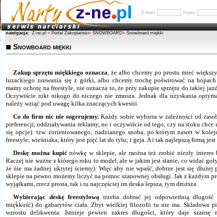
E-mail
Hasło
nawigacja:
Z-ne.pl
»
Portal Zakopiański
»
SNOWBOARD
»
Snowboard miękki
Snowboard miękki
Zakup sprzętu miękkiego oznacza
, że albo chcemy po prostu mieć większy
luzackiego zsuwania się z górki, albo chcemy trochę poświrować na hopach
mamy ochotę na freestyle, nie oznacza to, że przy zakupie sprzętu do takiej j
Oczywiście nikt nikogo do niczego nie zmusza. Jednak dla uzyskania optym
należy wziąć pod uwagę kilka znaczących kwestii.
Co do firm nic nie sugerujemy.
Każdy sobie wybiera w zależności od zasobn
preferencji, oddziaływania reklamy, no i oczywiście od tego, czy na stoku chce 
się opcje): tzw. zorientowanego; nadzianego snoba, po którym nawet w kolejc
freestyle; wieśniaka, który jest pięć lat do tyłu; i geja. A i tak najlepszą firmą jest :
Deskę można kupić
nówkę w sklepie, ale można też zrobić niezły interes
Raczej nie ważne z którego roku to model, ale w jakim jest stanie, co widać g
że nie ma żadnej ukrytej ściemy). Więc aby nie wpaść, dobrze jest się dłużej p
sklepie na pewno możemy liczyć na pomoc szanownej obsługi. Jak z każdym 
wyjątkami, rzecz prosta, tak i tu najczęściej im deska lepsza, tym droższa.
Wybierając deskę freestylową
trzeba dobrać jej odpowiednią długość 
miękkość) do gabarytów ciała. Zbyt wielkiej filozofii tu nie ma. Składowa p
wzrostu delikwenta. Istnieje pewien zakres długości, który daje szansę