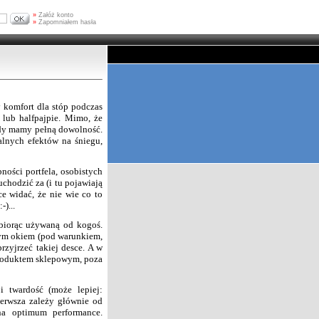
»
Załóż konto
»
Zapomniałem hasła
 komfort dla stóp podczas
 lub halfpajpie. Mimo, że
azdy mamy pełną dowolność.
alnych efektów na śniegu,
ości portfela, osobistych
uchodzić za (i tu pojawiają
e widać, że nie wie co to
-)...
 biorąc używaną od kogoś.
ołym okiem (pod warunkiem,
rzyjrzeć takiej desce. A w
produktem sklepowym, poza
i twardość (może lepiej:
ierwsza zależy głównie od
 na optimum performance.