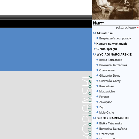
Narty
pokaż schowek
»
Aktualności
Bezpieczeństwo, porady
Kamery na wyciągach
Giełda sprzętu
WYCIĄGI NARCIARSKIE
Białka Tatrzańska
Bukowina Tatrzańska
Czerwienne
Gliczarów Dolny
Gliczarów Górny
Kościelisko
Murzasichle
Poronin
Zakopane
Ząb
Małe Ciche
SZKOŁY NARCIARSKIE
Białka Tatrzańska
Bukowina Tatrzańska
Czerwienne