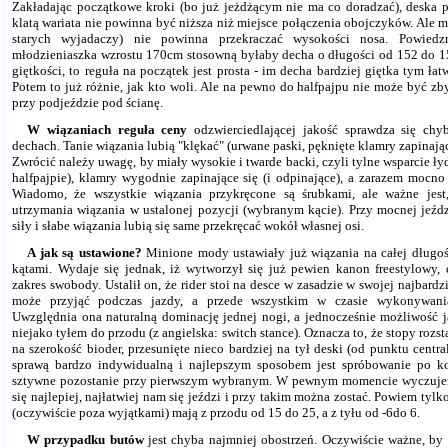
Zakładając początkowe kroki (bo już jeżdżącym nie ma co doradzać), deska p
klatą wariata nie powinna być niższa niż miejsce połączenia obojczyków. Ale m
starych wyjadaczy) nie powinna przekraczać wysokości nosa. Powiedz
młodzieniaszka wzrostu 170cm stosowną byłaby decha o długości od 152 do 
giętkości, to reguła na początek jest prosta - im decha bardziej giętka tym ła
Potem to już różnie, jak kto woli. Ale na pewno do halfpajpu nie może być zby
przy podjeździe pod ścianę.
W wiązaniach reguła ceny
odzwierciedlającej jakość sprawdza się chyb
dechach. Tanie wiązania lubią "klękać" (urwane paski, pęknięte klamry zapinające,
Zwrócić należy uwagę, by miały wysokie i twarde backi, czyli tylne wsparcie łyd
halfpajpie), klamry wygodnie zapinające się (i odpinające), a zarazem mocno
Wiadomo, że wszystkie wiązania przykręcone są śrubkami, ale ważne jes
utrzymania wiązania w ustalonej pozycji (wybranym kącie). Przy mocnej jeźdz
siły i słabe wiązania lubią się same przekręcać wokół własnej osi.
A jak są ustawione?
Minione mody ustawiały już wiązania na całej długoś
kątami. Wydaje się jednak, iż wytworzył się już pewien kanon freestylowy,
zakres swobody. Ustalił on, że rider stoi na desce w zasadzie w swojej najbardzi
może przyjąć podczas jazdy, a przede wszystkim w czasie wykonywani
Uwzględnia ona naturalną dominację jednej nogi, a jednocześnie możliwość j
niejako tyłem do przodu (z angielska: switch stance). Oznacza to, że stopy rozst
na szerokość bioder, przesunięte nieco bardziej na tył deski (od punktu centra
sprawą bardzo indywidualną i najlepszym sposobem jest spróbowanie po kol
sztywne pozostanie przy pierwszym wybranym. W pewnym momencie wyczuje
się najlepiej, najłatwiej nam się jeździ i przy takim można zostać. Powiem tylko
(oczywiście poza wyjątkami) mają z przodu od 15 do 25, a z tyłu od -6do 6.
W przypadku butów
jest chyba najmniej obostrzeń. Oczywiście ważne, b