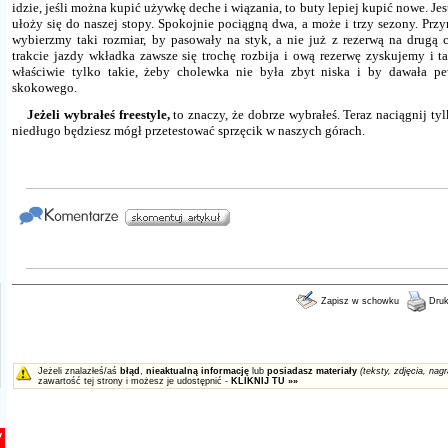
idzie, jeśli można kupić używkę deche i wiązania, to buty lepiej kupić nowe. J
ułoży się do naszej stopy. Spokojnie pociągną dwa, a może i trzy sezony. Prz
wybierzmy taki rozmiar, by pasowały na styk, a nie już z rezerwą na drugą c
trakcie jazdy wkładka zawsze się trochę rozbija i ową rezerwę zyskujemy i t
właściwie tylko takie, żeby cholewka nie była zbyt niska i by dawała pe
skokowego.
Jeżeli wybrałeś freestyle,
to znaczy, że dobrze wybrałeś. Teraz naciągnij ty
niedługo będziesz mógł przetestować sprzęcik w naszych górach.
Zapisz w schowku
Druk
Jeżeli znalazłeś/aś
błąd
,
nieaktualną informację
lub
posiadasz materiały
(teksty, zdjęcia, nagr
zawartość tej strony i możesz je udostępnić -
KLIKNIJ TU »»
y