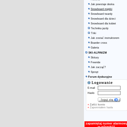
Jak powstaje deska
Snowboard miękki
Snowboard twardy
Snowboard dla dzieci
Snowboard dla kobiet
Technika jazdy
Triki
Jak zostać instruktorem
Boarder cross
Galeria
SKI-ALPINIZM
Skitury
Freeride
Jak zacząć?
Sprzęt
Forum dyskusyjne
E-mail
Hasło
»
Załóż konto
»
Zapomniałem hasła
zapamiętaj numer alarmow
w górach!!!