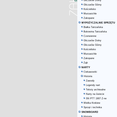
Gliczarów Dolny
Gliczarów Górny
Kościelisko
Murzasichle
Zakopane
WYPOŻYCZALNIE SPRZĘTU
Białka Tatrzańska
Bukowina Tatrzańska
Czerwienne
Gliczarów Dolny
Gliczarów Górny
Kościelisko
Murzasichle
Zakopane
Ząb
NARTY
Ciekawostki
Historia
Zawody
Legendy nart
Teksty archiwalne
Narty na świecie
SN PTT 1907 Z-ne
Wielka Krokiew
Sprzęt i technika
SNOWBOARD
Historia