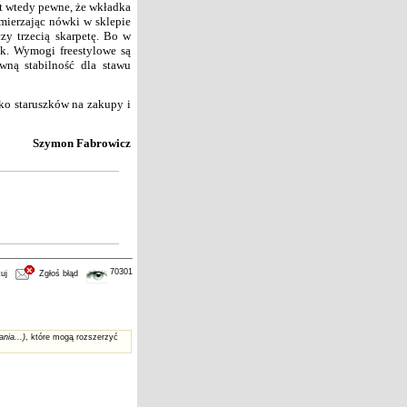
est wtedy pewne, że wkładka
ymierzając nówki w sklepie
zy trzecią skarpetę. Bo w
ak. Wymogi freestylowe są
wną stabilność dla stawu
lko staruszków na zakupy i
Szymon Fabrowicz
70301
uj
Zgłoś błąd
ania...)
, które mogą rozszerzyć