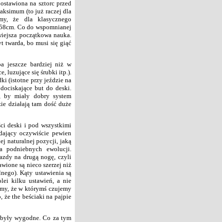
ostawiona na sztorc przed
aksimum (to już raczej dla
my, że dla klasycznego
158cm. Co do wspomnianej
twiejsza początkowa nauka.
t twarda, bo musi się giąć
a jeszcze bardziej niż w
 luzujące się śrubki itp.).
ki (istotne przy jeździe na
 dociskające but do deski.
t, by miały dobry system
ie działają tam dość duże
ci deski i pod wszystkimi
 dający oczywiście pewien
ej naturalnej pozycji, jaką
a podniebnych ewolucji.
azdy na drugą nogę, czyli
awione są nieco szerzej niż
lnego). Kąty ustawienia są
ei kilku ustawień, a nie
my, że w którymś czujemy
, że the beściaki na pajpie
y były wygodne. Co za tym