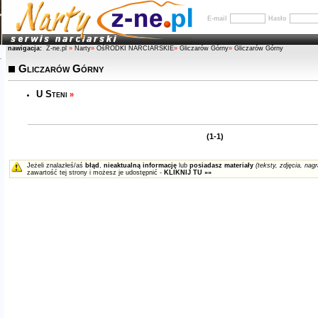
E-mail
Hasło
nawigacja:
Z-ne.pl
»
Narty
»
OśRODKI NARCIARSKIE
»
Gliczarów Górny
»
Gliczarów Górny
Gliczarów Górny
U Steni
»
(1-1)
Jeżeli znalazłeś/aś
błąd
,
nieaktualną informację
lub
posiadasz materiały
(teksty, zdjęcia, nagr
zawartość tej strony i możesz je udostępnić -
KLIKNIJ TU »»