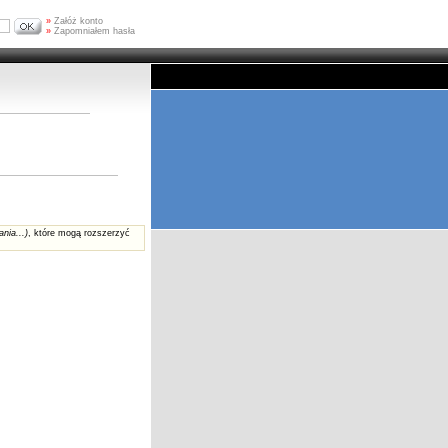
»
Załóż konto
»
Zapomniałem hasła
ania...)
, które mogą rozszerzyć