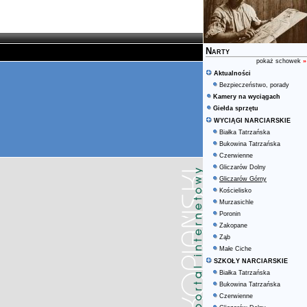
Narty
pokaż schowek
»
Aktualności
Bezpieczeństwo, porady
Kamery na wyciągach
Giełda sprzętu
WYCIĄGI NARCIARSKIE
Białka Tatrzańska
Bukowina Tatrzańska
Czerwienne
Gliczarów Dolny
Gliczarów Górny
Kościelisko
Murzasichle
Poronin
Zakopane
Ząb
Małe Ciche
SZKOŁY NARCIARSKIE
Białka Tatrzańska
Bukowina Tatrzańska
Czerwienne