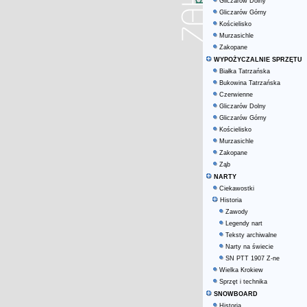
Gliczarów Dolny
Gliczarów Górny
Kościelisko
Murzasichle
Zakopane
WYPOŻYCZALNIE SPRZĘTU
Białka Tatrzańska
Bukowina Tatrzańska
Czerwienne
Gliczarów Dolny
Gliczarów Górny
Kościelisko
Murzasichle
Zakopane
Ząb
NARTY
Ciekawostki
Historia
Zawody
Legendy nart
Teksty archiwalne
Narty na świecie
SN PTT 1907 Z-ne
Wielka Krokiew
Sprzęt i technika
SNOWBOARD
Historia