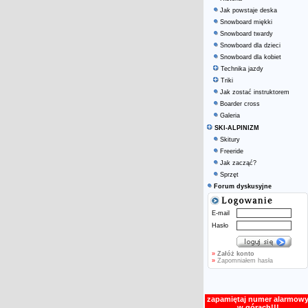
Jak powstaje deska
Snowboard miękki
Snowboard twardy
Snowboard dla dzieci
Snowboard dla kobiet
Technika jazdy
Triki
Jak zostać instruktorem
Boarder cross
Galeria
SKI-ALPINIZM
Skitury
Freeride
Jak zacząć?
Sprzęt
Forum dyskusyjne
E-mail
Hasło
»
Załóż konto
»
Zapomniałem hasła
zapamiętaj numer alarmow
w górach!!!