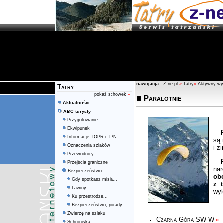
nawigacja:
Z-ne.pl
»
Tatry
»
Aktywny wy
Tatry
pokaż schowek
»
Paralotnie
Aktualności
ABC turysty
Przygotowanie
Ekwipunek
Informacje TOPR i TPN
są 
Oznaczenia szlaków
i z
Przewodnicy
Przejścia graniczne
nar
Bezpieczeństwo
obo
Gdy spotkasz misia...
z t
Lawiny
wyk
Ku przestrodze...
Bezpieczeństwo, porady
Zwierzę na szlaku
Czarna Góra SW-W
»
Schroniska