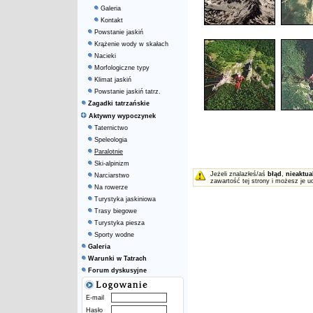
Galeria
Kontakt
Powstanie jaskiń
Krążenie wody w skałach
Nacieki
Morfologiczne typy
Klimat jaskiń
Powstanie jaskiń tatrz.
Zagadki tatrzańskie
Aktywny wypoczynek
Taternictwo
Speleologia
Paralotnie
Ski-alpinizm
Jeżeli znalazłeś/aś
błąd
,
nieaktua
Narciarstwo
zawartość tej strony i możesz je u
Na rowerze
Turystyka jaskiniowa
Trasy biegowe
Turystyka piesza
Sporty wodne
Galeria
Warunki w Tatrach
Forum dyskusyjne
E-mail
Hasło