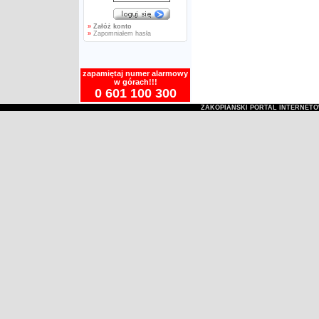
»
Załóż konto
»
Zapomniałem hasła
zapamiętaj numer alarmowy
w górach!!!
0 601 100 300
ZAKOPIAŃSKI PORTAL INTERNET