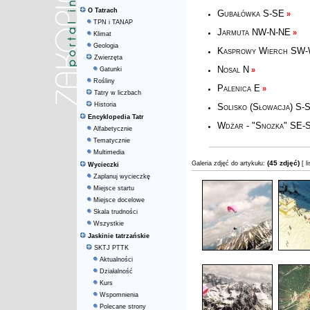
O Tatrach
Gubałówka S-SE
»
TPN i TANAP
Jarmuta NW-N-NE
»
Klimat
Geologia
Kasprowy Wierch SW
Zwierzęta
Nosal N
Gatunki
»
Rośliny
Palenica E
»
Tatry w liczbach
Historia
Solisko (Słowacja) S-
Encyklopedia Tatr
Wdżar - "Snozka" SE
Alfabetycznie
Tematycznie
Multimedia
(45 zdjęć)
Galeria zdjęć do artykułu:
[ l
Wycieczki
Zaplanuj wycieczkę
Miejsce startu
Miejsce docelowe
Skala trudności
Wszystkie
Jaskinie tatrzańskie
SKTJ PTTK
Aktualności
Działalność
Kurs
Wspomnienia
Polecane strony