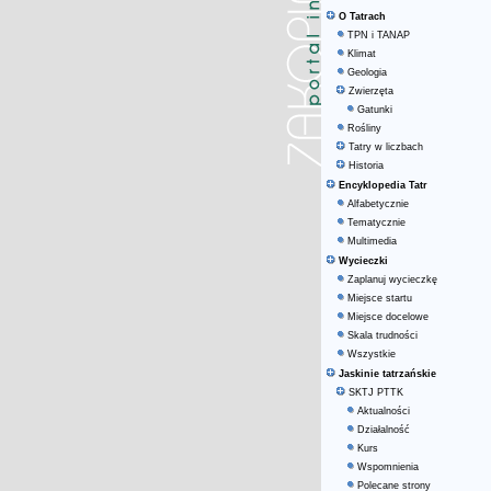
O Tatrach
TPN i TANAP
Klimat
Geologia
Zwierzęta
Gatunki
Rośliny
Tatry w liczbach
Historia
Encyklopedia Tatr
Alfabetycznie
Tematycznie
Multimedia
Wycieczki
Zaplanuj wycieczkę
Miejsce startu
Miejsce docelowe
Skala trudności
Wszystkie
Jaskinie tatrzańskie
SKTJ PTTK
Aktualności
Działalność
Kurs
Wspomnienia
Polecane strony