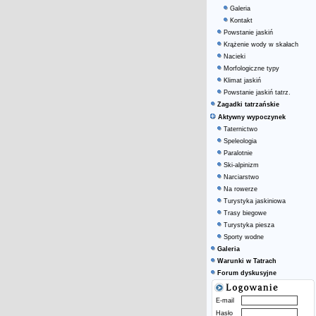
Galeria
Kontakt
Powstanie jaskiń
Krążenie wody w skałach
Nacieki
Morfologiczne typy
Klimat jaskiń
Powstanie jaskiń tatrz.
Zagadki tatrzańskie
Aktywny wypoczynek
Taternictwo
Speleologia
Paralotnie
Ski-alpinizm
Narciarstwo
Na rowerze
Turystyka jaskiniowa
Trasy biegowe
Turystyka piesza
Sporty wodne
Galeria
Warunki w Tatrach
Forum dyskusyjne
E-mail
Hasło