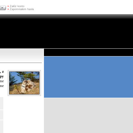
»
Załóż konto
»
Zapomniałem hasła
, z
py
żne
one