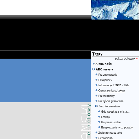
Tatry
pokaż schowek
»
Aktualności
ABC turysty
Przygotowanie
Ekwipunek
Informacje TOPR i TPN
Oznaczenia szlaków
Przewodnicy
Przejścia graniczne
Bezpieczeństwo
Gdy spotkasz misia...
Lawiny
Ku przestrodze...
Bezpieczeństwo, porady
Zwierzę na szlaku
Schroniska