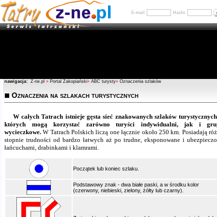
E-mail
Hasło
nawigacja:
Z-ne.pl
»
Portal Zakopiański
»
ABC turysty
»
Oznaczenia szlaków
Oznaczenia na szlakach turystycznych
W całych Tatrach istnieje gęsta sieć znakowanych szlaków turystycznych
których mogą korzystać zarówno turyści indywidualni, jak i gru
wycieczkowe.
W Tatrach Polskich liczą one łącznie około 250 km. Posiadają ró
stopnie trudności od bardzo łatwych aż po trudne, eksponowane i ubezpiecz
łańcuchami, drabinkami i klamrami.
Początek lub koniec szlaku.
Podstawowy znak - dwa białe paski, a w środku kolor
(czerwony, niebieski, zielony, żółty lub czarny).