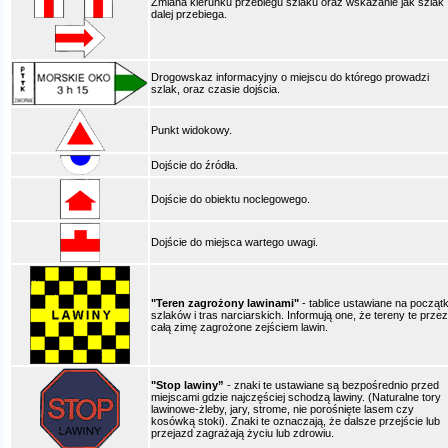
Zmiana kierunku przebiegu szlaku oraz wskazanie jak szlak
dalej przebiega.
Drogowskaz informacyjny o miejscu do którego prowadzi
szlak, oraz czasie dojścia.
Punkt widokowy.
Dojście do źródła.
Dojście do obiektu noclegowego.
Dojście do miejsca wartego uwagi.
"Teren zagrożony lawinami"
- tablice ustawiane na począt
szlaków i tras narciarskich. Informują one, że tereny te przez
całą zimę zagrożone zejściem lawin.
"Stop lawiny”
- znaki te ustawiane są bezpośrednio przed
miejscami gdzie najczęściej schodzą lawiny. (Naturalne tory
lawinowe-żleby, jary, strome, nie porośnięte lasem czy
kosówką stoki). Znaki te oznaczają, że dalsze przejście lub
przejazd zagrażają życiu lub zdrowiu.