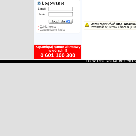
E-mail
Hasło
Jeżeli znalazłeś/aś
błąd
,
nieaktua
»
Załóż konto
zawartość tej strony i możesz je u
»
Zapomniałem hasła
zapamiętaj numer alarmowy
w górach!!!
0 601 100 300
ZAKOPIAŃSKI PORTAL INTERNET