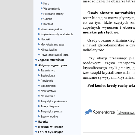
mezozoicznej na obszarze tatrz
Kurs
Wspomnienia
Osady obszaru tatrzańskie
Polecane strony
rzecz biorąc, w morzu płytszym,
Galeria
co za tym idzie częstych zm
Kontakt
zupełnych wynurzeń i
obser
Powstanie jaskiń
morskie jak i lądowe.
Krążenie wody w skałach
Nacieki
Osady obszaru kriżniańskieg
a nawet głębokomorskie o cz
Morfologiczne typy
radiolarytów.
Klimat jaskiń
Powstanie jaskiń tatrz.
Przy okazji przesunięć pł
Zagadki tatrzańskie
osadowymi często transport
Aktywny wypoczynek
krystalicznego czyli granity, 
Taternictwo
tzw. czapki krystaliczne m.in. 
Speleologia
nazwane są wyspami krystalicz
Paralotnie
Pod koniec kredy ruchy tekt
Ski-alpinizm
Narciarstwo
Na rowerze
Turystyka jaskiniowa
Trasy biegowe
Turystyka piesza
Sporty wodne
Galeria
Warunki w Tatrach
Forum dyskusyjne