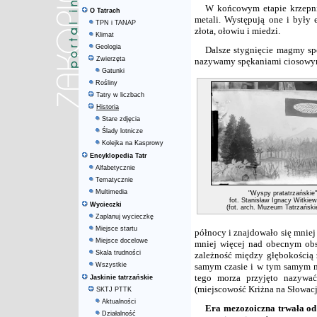
W końcowym etapie krzepni
O Tatrach
metali. Występują one i były 
TPN i TANAP
złota, ołowiu i miedzi.
Klimat
Geologia
Dalsze stygnięcie magmy sp
Zwierzęta
nazywamy spękaniami ciosowym
Gatunki
Rośliny
Tatry w liczbach
Historia
Stare zdjęcia
Ślady lotnicze
Kolejka na Kasprowy
Encyklopedia Tatr
Alfabetycznie
Tematycznie
Multimedia
"Wyspy pratatrzańskie"
fot. Stanisław Ignacy Witkiew
Wycieczki
(fot. arch. Muzeum Tatrzański
Zaplanuj wycieczkę
Miejsce startu
północy i znajdowało się mniej
Miejsce docelowe
mniej więcej nad obecnym obs
Skala trudności
zależność między głębokością 
Wszystkie
samym czasie i w tym samym mo
tego morza przyjęto nazywać
Jaskinie tatrzańskie
(miejscowość Kriżna na Słowacj
SKTJ PTTK
Aktualności
Era mezozoiczna trwała od 
Działalność