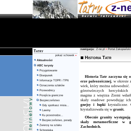
nawigacja:
Z-ne.pl
»
Portal Zakopiański
Tatry
pokaż schowek
»
Historia Tatr
Aktualności
ABC turysty
Przygotowanie
Ekwipunek
Historia Tatr zaczyna się 
Informacje TOPR i TPN
erze paleozoicznej
, w okresie
wiek, który można udowodnić.
Oznaczenia szlaków
górotwórczych hercyńskich
Przewodnicy
magma z wnętrza Ziemi wdarła 
Przejścia graniczne
skały osadowe powodując ich 
Bezpieczeństwo
gnejsy i łupki
krystaliczne.
Gdy spotkasz misia...
krystalizowała się w
granit.
Lawiny
Ku przestrodze...
Obecnie granity występuj
Bezpieczeństwo, porady
skały metamorficzne w g
Zwierzę na szlaku
Zachodnich.
Schroniska