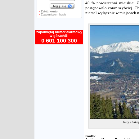
40 % powierzchni miejskiej Z
postępowało coraz szybciej. Ob
»
Załóż konto
niemal wyłącznie w miejscach 
»
Zapomniałem hasła
zapamiętaj numer alarmowy
w górach!!!
0 601 100 300
Tatry i Zako
źródło: