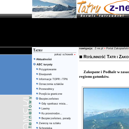
nawigacja:
Z-ne.pl
»
Portal Zakopiański
Tatry
pokaż schowek
»
Roślinność Tatr i Zak
Aktualności
ABC turysty
Przygotowanie
Zakopane i Podhale w zasadz
Ekwipunek
regionu gatunków.
Informacje TOPR i TPN
Oznaczenia szlaków
Przewodnicy
Przejścia graniczne
Bezpieczeństwo
Gdy spotkasz misia...
Lawiny
Ku przestrodze...
Bezpieczeństwo, porady
Zwierzę na szlaku
Schroniska