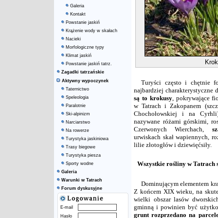
Galeria
Kontakt
Powstanie jaskiń
Krążenie wody w skałach
Nacieki
Morfologiczne typy
Klimat jaskiń
Krok
Powstanie jaskiń tatrz.
Zagadki tatrzańskie
Aktywny wypoczynek
Turyści często i chętnie fo
Taternictwo
najbardziej charakterystyczne d
są to krokusy
, pokrywające f
Speleologia
w Tatrach i Zakopanem (szcz
Paralotnie
Chochołowskiej i na Cyrhli)
Ski-alpinizm
nazywane różami górskimi, ro
Narciarstwo
Czerwonych Wierchach,
sz
Na rowerze
urwiskach skał wapiennych, ro
Turystyka jaskiniowa
lilie złotogłów i dziewięćsiły.
Trasy biegowe
Turystyka piesza
Wszystkie rośliny w Tatrach 
Sporty wodne
Galeria
Warunki w Tatrach
Dominującym elementem krajo
Forum dyskusyjne
Z końcem XIX wieku, na skute
wielki obszar lasów dworski
gminną i powinien być użytk
E-mail
grunt rozprzedano na parcel
Hasło