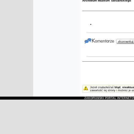
Archiwum Muzeum Tatrzańskiego
Jeżeli znalazłeś/aś
błąd
,
nieaktua
zawartość tej strony i możesz je u
ZAKOPIAŃSKI PORTAL INTERNET