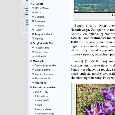
O Tatrach
TPN i TANAP
Klimat
Pa
Geologia
Zwierzęta
Zupełnie inny świat prz
Gatunki
Narodowego.
Zakopane w nies
Rośliny
Kotliny Zakopiańskiej stano
Tatry w liczbach
Tatrach układ
roślinności ma c
Historia
1000 m npm. Wyżej po północne
Encyklopedia Tatr
regiel, w którym dominują świe
Alfabetycznie
gdzie rosną niemal wyłącznie 
Tematycznie
brzoza karpacka, jarzębina i pr
Multimedia
Wyżej (1550-1800 m) znaj
Wycieczki
krzaczastym, pokrywającej nie
Zaplanuj wycieczkę
Ponad kosodrzewiną rozciąga 
Miejsce startu
przez stulecia górale wypas
Miejsce docelowe
charakter ograniczony. Powyżej h
Skala trudności
Wszystkie
Jaskinie tatrzańskie
SKTJ PTTK
Aktualności
Działalność
Kurs
Wspomnienia
Polecane strony