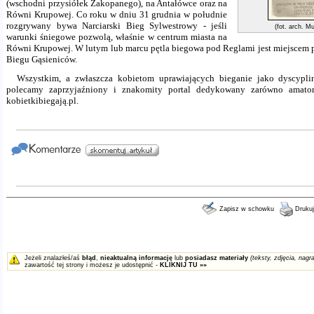
(wschodni przysiółek Zakopanego), na Antałówce oraz na
Równi Krupowej. Co roku w dniu 31 grudnia w południe
rozgrywany bywa Narciarski Bieg Sylwestrowy - jeśli
(fot. arch. 
warunki śniegowe pozwolą, właśnie w centrum miasta na
Równi Krupowej. W lutym lub marcu pętla biegowa pod Reglami jest miejscem 
Biegu Gąsieniców.
Wszystkim, a zwłasz
cza ko
bietom uprawiających
bieganie
jako dyscypli
polecamy zaprzyjaźniony i znakomity portal dedykowany zarówno amato
kobietkibiegają.pl.
Zapisz w schowku
Drukuj
Jeżeli znalazłeś/aś
błąd
,
nieaktualną informację
lub
posiadasz materiały
(teksty, zdjęcia, nagra
zawartość tej strony i możesz je udostępnić -
KLIKNIJ TU »»