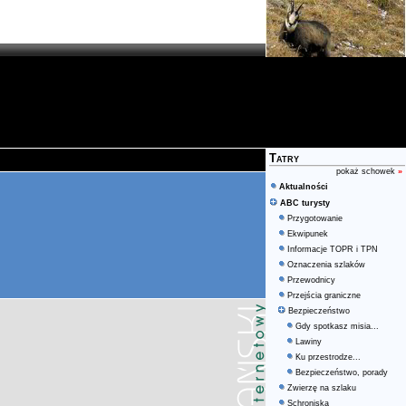
Tatry
pokaż schowek
»
Aktualności
ABC turysty
Przygotowanie
Ekwipunek
Informacje TOPR i TPN
Oznaczenia szlaków
Przewodnicy
Przejścia graniczne
Bezpieczeństwo
Gdy spotkasz misia...
Lawiny
Ku przestrodze...
Bezpieczeństwo, porady
Zwierzę na szlaku
Schroniska