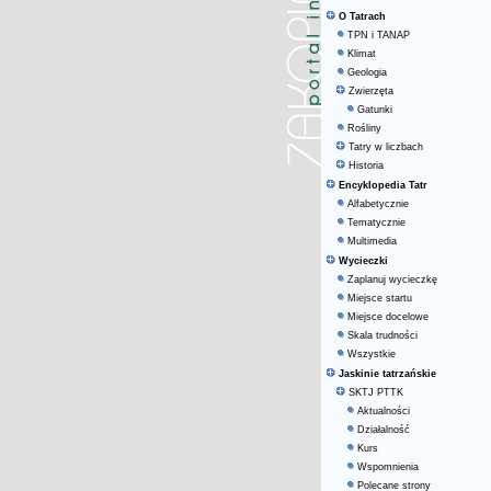
O Tatrach
TPN i TANAP
Klimat
Geologia
Zwierzęta
Gatunki
Rośliny
Tatry w liczbach
Historia
Encyklopedia Tatr
Alfabetycznie
Tematycznie
Multimedia
Wycieczki
Zaplanuj wycieczkę
Miejsce startu
Miejsce docelowe
Skala trudności
Wszystkie
Jaskinie tatrzańskie
SKTJ PTTK
Aktualności
Działalność
Kurs
Wspomnienia
Polecane strony