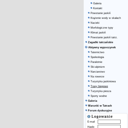
Galeria
Kontakt
Powstanie jaskiń
Krążenie wody w skałach
Nacieki
Morfologiczne typy
Klimat jaskiń
Powstanie jaskiń tatrz.
Zagadki tatrzańskie
Aktywny wypoczynek
Taternictwo
Speleologia
Paralotnie
Ski-alpinizm
Narciarstwo
Na rowerze
Turystyka jaskiniowa
Trasy biegowe
Turystyka piesza
Sporty wodne
Galeria
Warunki w Tatrach
Forum dyskusyjne
E-mail
Hasło