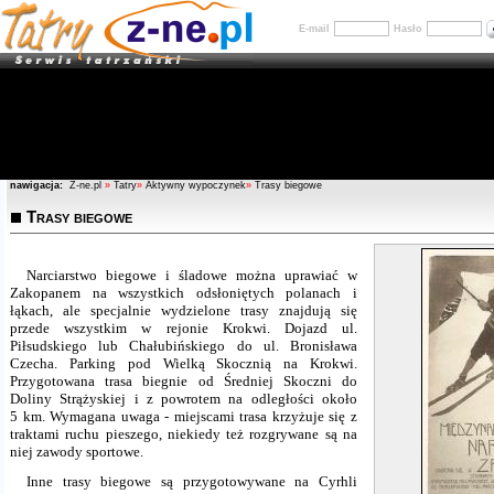
E-mail
Hasło
nawigacja:
Z-ne.pl
»
Tatry
»
Aktywny wypoczynek
»
Trasy biegowe
Trasy biegowe
Narciarstwo biegowe i śladowe można uprawiać w
Zakopanem na wszystkich odsłoniętych polanach i
łąkach, ale specjalnie wydzielone trasy znajdują się
przede wszystkim w rejonie Krokwi. Dojazd ul.
Piłsudskiego lub Chałubińskiego do ul. Bronisława
Czecha. Parking pod Wielką Skocznią na Krokwi.
Przygotowana trasa biegnie od Średniej Skoczni do
Doliny Strążyskiej i z powrotem na odległości około
5 km. Wymagana uwaga - miejscami trasa krzyżuje się z
traktami ruchu pieszego, niekiedy też rozgrywane są na
niej zawody sportowe.
Inne trasy biegowe są przygotowywane na Cyrhli