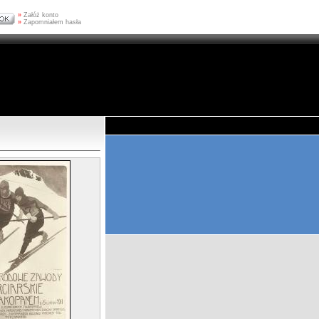
»
Załóż konto
»
Zapomniałem hasła