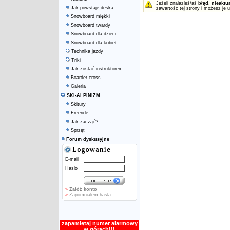
Jeżeli znalazłeś/aś
błąd
,
nieaktu
Jak powstaje deska
zawartość tej strony i możesz je 
Snowboard miękki
Snowboard twardy
Snowboard dla dzieci
Snowboard dla kobiet
Technika jazdy
Triki
Jak zostać instruktorem
Boarder cross
Galeria
SKI-ALPINIZM
Skitury
Freeride
Jak zacząć?
Sprzęt
Forum dyskusyjne
E-mail
Hasło
»
Załóż konto
»
Zapomniałem hasła
zapamiętaj numer alarmowy
w górach!!!