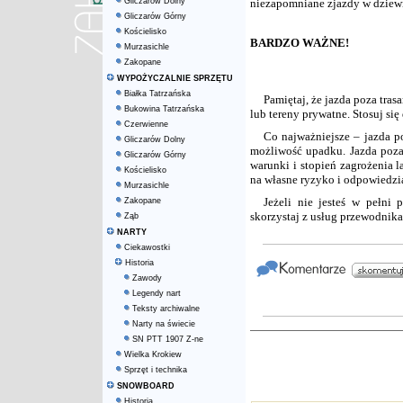
Gliczarów Dolny
niezapomniane zjazdy w dziewi
Gliczarów Górny
Kościelisko
BARDZO WAŻNE!
Murzasichle
Zakopane
WYPOŻYCZALNIE SPRZĘTU
Białka Tatrzańska
Pamiętaj, że jazda poza tra
Bukowina Tatrzańska
lub tereny prywatne. Stosuj si
Czerwienne
Co najważniejsze – jazda p
Gliczarów Dolny
możliwość upadku. Jazda poza 
Gliczarów Górny
warunki i stopień zagrożenia 
Kościelisko
na własne ryzyko i odpowiedzi
Murzasichle
Jeżeli nie jesteś w pełn
Zakopane
skorzystaj z usług przewodn
Ząb
NARTY
Ciekawostki
Historia
Zawody
Legendy nart
Teksty archiwalne
Narty na świecie
SN PTT 1907 Z-ne
Wielka Krokiew
Sprzęt i technika
SNOWBOARD
Historia