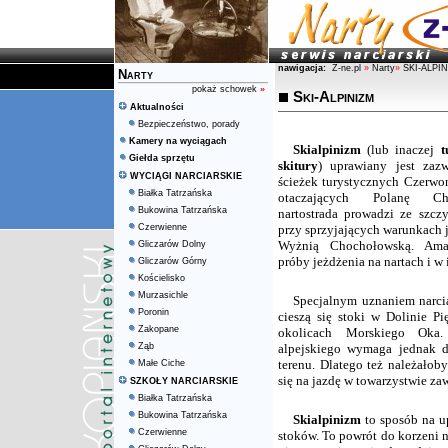
nawigacja:
Z-ne.pl
»
Narty
»
SKI-ALPI
Narty
pokaż schowek
»
Ski-Alpinizm
Aktualności
Bezpieczeństwo, porady
Kamery na wyciągach
Skialpinizm
(lub inaczej
t
Giełda sprzętu
skitury
) uprawiany jest zazw
WYCIĄGI NARCIARSKIE
ścieżek turystycznych Czerwo
Białka Tatrzańska
otaczających Polanę Ch
Bukowina Tatrzańska
nartostrada prowadzi ze szczy
Czerwienne
przy sprzyjających warunkach j
Wyżnią Chochołowską. Ama
Gliczarów Dolny
próby jeżdżenia na nartach i w
Gliczarów Górny
Kościelisko
Murzasichle
Specjalnym uznaniem narcia
Poronin
cieszą się stoki w Dolinie P
Zakopane
okolicach Morskiego Oka. 
Ząb
alpejskiego wymaga jednak do
terenu. Dlatego też należałob
Małe Ciche
się na jazdę w towarzystwie z
SZKOŁY NARCIARSKIE
Białka Tatrzańska
Bukowina Tatrzańska
Skialpinizm
to sposób na up
Czerwienne
stoków. To powrót do korzeni n