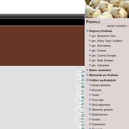
Podhale
pokaż schowek
»
Regiony Podhala
gm. Bukowina Tatrz.
gm. Nowy Targ i Szaflary
gm. Kościelisko
gm. Poronin
gm. Czarny Dunajec
gm. Biały Dunajec
gm. Zakopane
Warto odwiedzić
Wycieczki po Podhalu
Folklor podhalański
Gwara góralska
Muzyka
Taniec
Zwyczaje
Strój regionalny
Śpiewnik góralski
Budownictwo
Sztuka
Pasterstwo