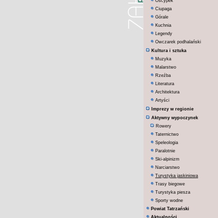
Oscypek
Ciupaga
Górale
Kuchnia
Legendy
Owczarek podhalański
Kultura i sztuka
Muzyka
Malarstwo
Rzeźba
Literatura
Architektura
Artyści
Imprezy w regionie
Aktywny wypoczynek
Rowery
Taternictwo
Speleologia
Paralotnie
Ski-alpinizm
Narciarstwo
Turystyka jaskiniowa
Trasy biegowe
Turystyka piesza
Sporty wodne
Powiat Tatrzański
Aktualności