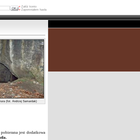
»
Załóż konto
»
Zapomniałem hasła
iura (fot. Andrzej Samardak)
j pobierana jest dodatkowa
tła.