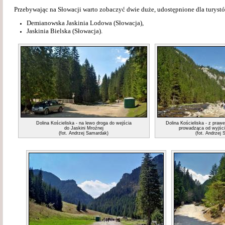
Przebywając na Słowacji warto zobaczyć dwie duże, udostępnione dla turystó
Demianowska Jaskinia Lodowa (Słowacja),
Jaskinia Bielska (Słowacja).
Dolina Kościeliska - na lewo droga do wejścia
Dolina Kościeliska - z praw
do Jaskini Mroźnej
prowadząca od wyjści
(fot. Andrzej Samardak)
(fot. Andrzej