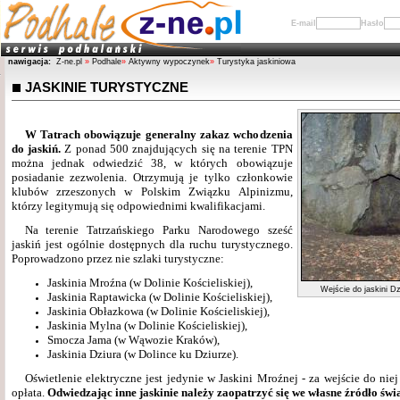
E-mail
Hasło
nawigacja:
Z-ne.pl
»
Podhale
»
Aktywny wypoczynek
»
Turystyka jaskiniowa
JASKINIE TURYSTYCZNE
W Tatrach obowiązuje generalny zakaz wchodzenia
do jaskiń.
Z ponad 500 znajdujących się na terenie TPN
można jednak odwiedzić 38, w których obowiązuje
posiadanie zezwolenia. Otrzymują je tylko członkowie
klubów zrzeszonych w Polskim Związku Alpinizmu,
którzy legitymują się odpowiednimi kwalifikacjami.
Na terenie Tatrzańskiego Parku Narodowego sześć
jaskiń jest ogólnie dostępnych dla ruchu turystycznego.
Poprowadzono przez nie szlaki turystyczne:
Jaskinia Mroźna (w Dolinie Kościeliskiej),
Wejście do jaskini Dz
Jaskinia Raptawicka (w Dolinie Kościeliskiej),
Jaskinia Obłazkowa (w Dolinie Kościeliskiej),
Jaskinia Mylna (w Dolinie Kościeliskiej),
Smocza Jama (w Wąwozie Kraków),
Jaskinia Dziura (w Dolince ku Dziurze).
Oświetlenie elektryczne jest jedynie w Jaskini Mroźnej - za wejście do nie
opłata.
Odwiedzając inne jaskinie należy zaopatrzyć się we własne źródło świa