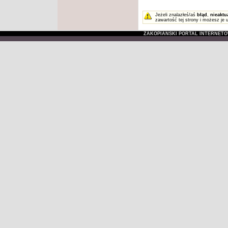
Jeżeli znalazłeś/aś
błąd
,
nieaktu
zawartość tej strony i możesz je 
ZAKOPIAŃSKI PORTAL INTERNET