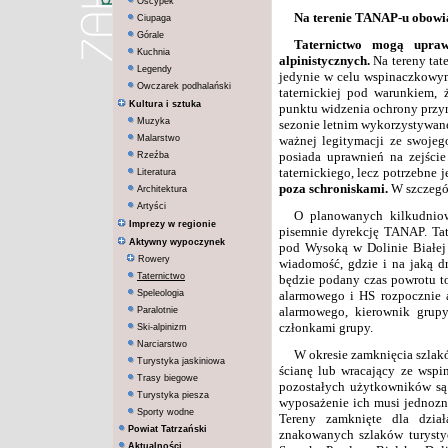
Oscypek
Na terenie TANAP-u obowią
Ciupaga
Górale
Taternictwo mogą upraw
Kuchnia
alpinistycznych.
Na tereny tat
Legendy
jedynie w celu wspinaczkowym 
Owczarek podhalański
taternickiej pod warunkiem, 
Kultura i sztuka
punktu widzenia ochrony przyro
Muzyka
sezonie letnim wykorzystywane 
Malarstwo
ważnej legitymacji ze swojeg
posiada uprawnień na zejście
Rzeźba
taternickiego, lecz potrzebne 
Literatura
poza schroniskami.
W szczegó
Architektura
Artyści
O planowanych kilkudniow
Imprezy w regionie
pisemnie dyrekcję TANAP. Tat
Aktywny wypoczynek
pod Wysoką w Dolinie Białej 
Rowery
wiadomość, gdzie i na jaką d
Taternictwo
będzie podany czas powrotu to
Speleologia
alarmowego i HS rozpocznie 
alarmowego, kierownik grupy
Paralotnie
członkami grupy.
Ski-alpinizm
Narciarstwo
W okresie zamknięcia szlakó
Turystyka jaskiniowa
ścianę lub wracający ze wspi
Trasy biegowe
pozostałych użytkowników są 
Turystyka piesza
wyposażenie ich musi jednozna
Sporty wodne
Tereny zamknięte dla dział
Powiat Tatrzański
znakowanych szlaków turysty
Aktualności