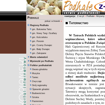
nawigacja:
Z-ne.pl
»
Podhale
»
Aktywny
Podhale
pokaż schowek
»
Taternictwo
Regiony Podhala
gm. Bukowina Tatrz.
gm. Nowy Targ i Szaflary
W Tatrach Polskich wydzie
gm. Kościelisko
wspinaczkowe, które udos
gm. Poronin
zrzeszonym w Polskim Związ
gm. Czarny Dunajec
Hali Gąsienicowej od Krzyż
gm. Biały Dunajec
wyjątkiem masywu Żółtej Turni
gm. Zakopane
Doliny Pięciu Stawów Polskic
Warto odwiedzić
Świnicę i rejon Morskiego O
Wrota Chałubińskiego. Człon
Wycieczki po Podhalu
zrzeszonych w PZA posiadają
Folklor podhalański
mogą wspinać się w tych rejona
Gwara góralska
o różnej skali trudności.
Dojśc
Muzyka
odbyć możliwie najkrótsz
Taniec
zachowaniem ogólnych za
Zwyczaje
Biwakowanie w terenie jest
Strój regionalny
sytuacji skrajnych, zagraż
Śpiewnik góralski
Taternicy mogą korzystać po
Budownictwo
obozowisk, na Szałasiskach w 
Sztuka
Dolinie Suchej Wody, poniżej
Pasterstwo
podobnych zasadach z tym, że o