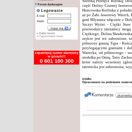
Szeroką Przełęcz Bielską; Dol
Forum dyskusyjne
część Doliny Czarnej Jaworow
Huncowska Kotlinka z południ
aż po Żabi Jaworowy Wierch, 
E-mail
grań Młynarza włącznie z Doli
Hasło
Szczyt Wyżni - Ciężki Staw 
przewodnicy tatrzańscy mogą
Ciężkiego; Dolina Sławkowska w
»
Załóż konto
»
Zapomniałem hasła
zejście jest też zabronione, 
północny granią Tępa - Kończ
przylegającymi graniami i do
Ważecka; od północnego - wsc
zapamiętaj numer alarmowy
w górach!!!
siodełka po Ostrą; Tatry Zacho
0 601 100 300
które należy wcześniej zgło
taternicka jest zabroniona; wy
źródło:
Opracowano na podstawie materia