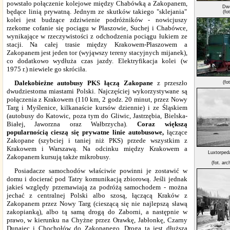
powstało połączenie kolejowe między Chabówką a Zakopanem,
Dwo
będące linią prywatną. Jednym ze skutków takiego "sklejania"
(fo
kolei jest budzące zdziwienie podróżników - nowicjuszy
rzekome cofanie się pociągu w Płaszowie, Suchej i Chabówce,
wynikające w rzeczywistości z odchodzenia pociągu łukiem ze
stacji. Na całej trasie między Krakowem-Płaszowem a
Zakopanem jest jeden tor (wyjąwszy tereny stacyjnych mijanek),
co dodatkowo wydłuża czas jazdy. Elektryfikacja kolei (w
1975 r.) niewiele go skróciła.
D
alekobieżne autobusy PKS łączą Zakopane
z przeszło
(fo
dwudziestoma miastami Polski. Najczęściej wykorzystywane są
połączenia z Krakowem (110 km, 2 godz. 20 minut, przez Nowy
Targ i Myślenice, kilkanaście kursów dziennie) i ze Śląskiem
(autobusy do Katowic, poza tym do Gliwic, Jastrzębia, Bielska-
Białej, Jaworzna oraz Wałbrzycha).
Coraz większą
popularnością cieszą się prywatne linie autobusowe,
łączące
Zakopane (szybciej i taniej niż PKS) przede wszystkim z
Krakowem i Warszawą. Na odcinku między Krakowem a
Luxtorped
Zakopanem kursują także mikrobusy.
(fot. ar
P
osiadacze samochodów właściwie powinni je zostawić w
domu i docierać pod Tatry komunikacją zbiorową. Jeśli jednak
jakieś względy przemawiają za podróżą samochodem - można
jechać z centralnej Polski albo szosą, łączącą Kraków z
Zakopanem przez Nowy Targ (cieszącą się nie najlepszą sławą
zakopianką), albo tą samą drogą do Zaborni, a następnie w
prawo, w kierunku na Chyżne przez Orawkę, Jabłonkę, Czarny
Dunajec i Chochołów do Zakopanego. Droga ta jest dłuższa