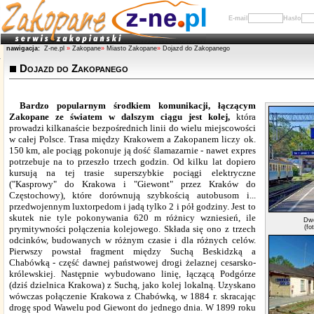
E-mail
Hasło
nawigacja:
Z-ne.pl
»
Zakopane
»
Miasto Zakopane
»
Dojazd do Zakopanego
Dojazd do Zakopanego
Bardzo popularnym
środkiem komunikacji, łączącym
Zakopane ze światem w dalszym ciągu jest kolej,
która
prowadzi kilkanaście bezpośrednich linii do wielu miejscowości
w całej Polsce. Trasa między Krakowem a Zakopanem liczy ok.
150 km, ale pociąg pokonuje ją dość ślamazarnie - nawet expres
potrzebuje na to przeszło trzech godzin. Od kilku lat dopiero
kursują na tej trasie superszybkie pociągi elektryczne
("Kasprowy" do Krakowa i "Giewont" przez Kraków do
Częstochowy), które dorównują szybkością autobusom i...
przedwojennym luxtorpedom i jadą tylko 2 i pół godziny. Jest to
skutek nie tyle pokonywania 620 m różnicy wzniesień, ile
Dwo
prymitywności połączenia kolejowego. Składa się ono z trzech
(fo
odcinków, budowanych w różnym czasie i dla różnych celów.
Pierwszy powstał fragment między Suchą Beskidzką a
Chabówką - część dawnej państwowej drogi żelaznej cesarsko-
królewskiej. Następnie wybudowano linię, łączącą Podgórze
(dziś dzielnica Krakowa) z Suchą, jako kolej lokalną. Uzyskano
wówczas połączenie Krakowa z Chabówką, w 1884 r. skracając
drogę spod Wawelu pod Giewont do jednego dnia. W 1899 roku