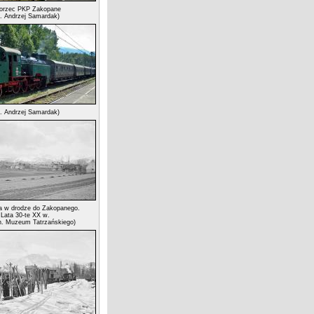
rzec PKP Zakopane
t. Andrzej Samardak)
t. Andrzej Samardak)
a w drodze do Zakopanego.
Lata 30-te XX w.
ch. Muzeum Tatrzańskiego)