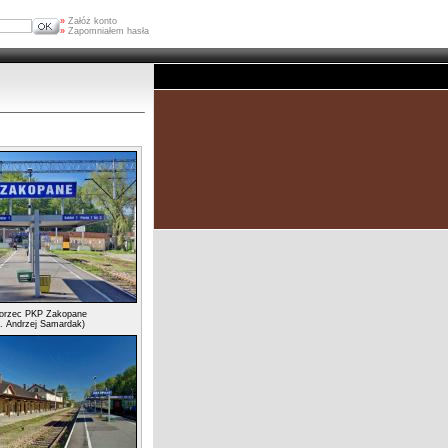
»
Załóż konto
»
Zapomniałem hasła
rzec PKP Zakopane
t. Andrzej Samardak)