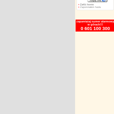
»
Załóż konto
»
Zapomniałem hasła
zapamiętaj numer alarmowy
w górach!!!
0 601 100 300