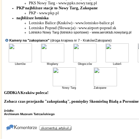
PKS Nowy Targ - www.ppks.nowy.targ.pl
PKP najbliższe stacje to Nowy Targ, Zakopane
PKP - www.pkp.pl
najbliższe lotniska
Lotnisko Balice (Kraków) - www.lotnisko-balice.pl
Lotnisko Poprad (Słowacja) - www.airport-poprad.sk
Lotnisko Nowy Targ (lotnisko sportowe) - www.aeroklub.nowytarg.pl
Kamery na "zakopiance"
(droga krajowa nr 7 - Kraków/Zakopane)
Libertów
Mogilany
Głogoczów
Lubień
Nowy Targ
Zakopane
GDDKiA Kraków poleca!
Zobacz czas przejazdu "zakopianką", pomiędzy Skomielną Białą a Poronin
źródło:
Archiwum Muzeum Tatrzańskiego