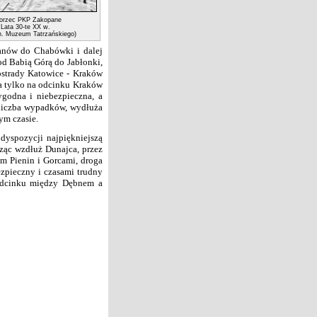
rzec PKP Zakopane
Lata 30-te XX w.
ch. Muzeum Tatrzańskiego)
danów do Chabówki i dalej
od Babią Górą do Jabłonki,
strady Katowice - Kraków
 ta tylko na odcinku Kraków
ygodna i niebezpieczna, a
m liczba wypadków, wydłuża
ym czasie.
yspozycji najpiękniejszą
ąc wzdłuż Dunajca, przez
m Pienin i Gorcami, droga
zpieczny i czasami trudny
odcinku między Dębnem a