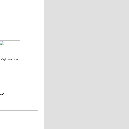
Piątkowa Góra
em!