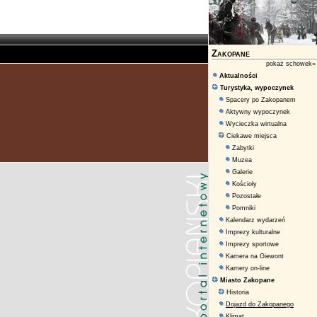
Zakopane
pokaż schowek
»
Aktualności
Turystyka, wypoczynek
Spacery po Zakopanem
Aktywny wypoczynek
Wycieczka wirtualna
Ciekawe miejsca
Zabytki
Muzea
Galerie
Kościoły
Pozostałe
Pomniki
Kalendarz wydarzeń
Imprezy kulturalne
Imprezy sportowe
Kamera na Giewont
Kamery on-line
Miasto Zakopane
Historia
Dojazd do Zakopanego
Klimat