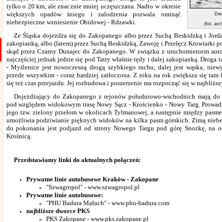
tylko o 20 km, ale znacznie mniej uczęszczana. Nadto w okresie
większych opadów śniegu i zalodzenia pozwala ominąć
Dwo
niebezpieczne wzniesienie Obidowej - Rdzawki.
(fot. ar
Z
e Śląska dojeżdża się do Zakopanego albo przez Suchą Beskidzką i Jor
zakopianką, albo (latem) przez Suchą Beskidzką, Zawoję i Przełęcz Krowiarki p
skąd przez Czarny Dunajec do Zakopanego. W związku z uruchomieniem auto
najczęściej jednak jedzie się pod Tatry właśnie tędy i dalej zakopianką. Droga
- Myślenice jest nowoczesną drogą szybkiego ruchu, dalej jest wąska, niew
przede wszystkim - coraz bardziej zatłoczona. Z roku na rok zwiększa się ta
się też czas przejazdu. Jej rozbudowa i poszerzenie ma rozpocząć się w najbliższ
D
ojeżdżający do Zakopanego z rejonów południowo-wschodnich mają do d
pod względem widokowym trasę Nowy Sącz - Krościenko - Nowy Targ. Prowadz
jego tzw. zielony przełom w okolicach Tylmanowej, a następnie między pasme
umożliwia podziwianie pięknych widoków na kilka pasm górskich. Zimą niebe
do pokonania jest podjazd od strony Nowego Targu pod górę Snozkę, na 
Krośnicą.
Przedstawiamy linki do aktualnych połączeń:
Prywatne linie autobusowe Kraków - Zakopane
"Szwagropol" - www.szwagropol.pl
Prywatne linie autobusowe:
"PHU Badura Małuch" - www.phu-badura.com
najbliższe dworce PKS
PKS Zakopane - www.pks.zakopane.pl