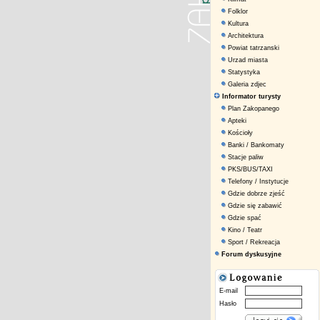
Folklor
Kultura
Architektura
Powiat tatrzanski
Urzad miasta
Statystyka
Galeria zdjec
Informator turysty
Plan Zakopanego
Apteki
Kościoły
Banki / Bankomaty
Stacje paliw
PKS/BUS/TAXI
Telefony / Instytucje
Gdzie dobrze zjeść
Gdzie się zabawić
Gdzie spać
Kino / Teatr
Sport / Rekreacja
Forum dyskusyjne
E-mail
Hasło