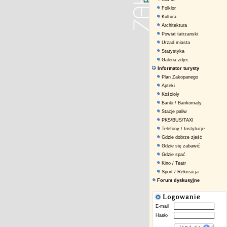
Folklor
Kultura
Architektura
Powiat tatrzanski
Urzad miasta
Statystyka
Galeria zdjec
Informator turysty
Plan Zakopanego
Apteki
Kościoły
Banki / Bankomaty
Stacje paliw
PKS/BUS/TAXI
Telefony / Instytucje
Gdzie dobrze zjeść
Gdzie się zabawić
Gdzie spać
Kino / Teatr
Sport / Rekreacja
Forum dyskusyjne
E-mail
Hasło