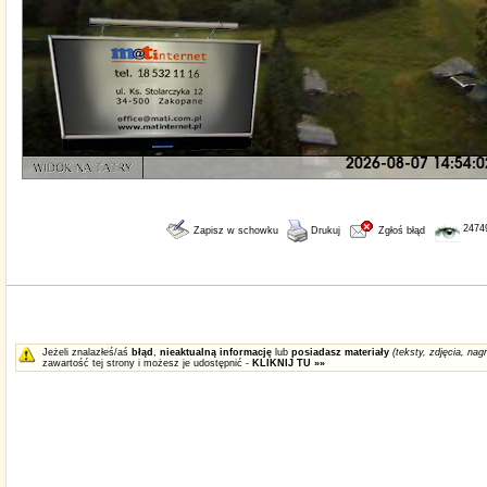
2474
Zapisz w schowku
Drukuj
Zgłoś błąd
Jeżeli znalazłeś/aś
błąd
,
nieaktualną informację
lub
posiadasz materiały
(teksty, zdjęcia, nagr
zawartość tej strony i możesz je udostępnić -
KLIKNIJ TU »»