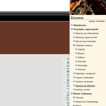
Zakopane
pokaż schowek
»
Aktualności
Turystyka, wypoczynek
Spacery po Zakopanem
Aktywny wypoczynek
Wycieczka wirtualna
Ciekawe miejsca
Zabytki
Muzea
Galerie
Kościoły
Pozostałe
Pomniki
Kalendarz wydarzeń
Imprezy kulturalne
Imprezy sportowe
Kamera na Giewont
Kamery on-line
Miasto Zakopane
Historia
Dojazd do Zakopanego
Klimat