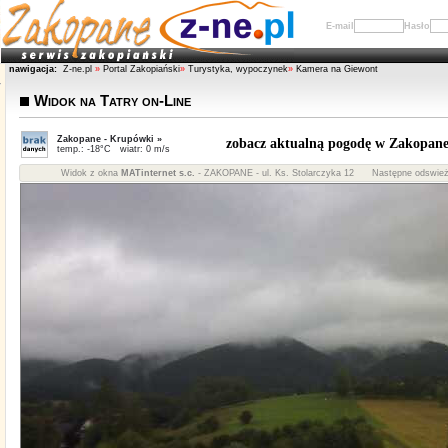
E-mail
Hasło
nawigacja:
Z-ne.pl
»
Portal Zakopiański
»
Turystyka, wypoczynek
»
Kamera na Giewont
Widok na Tatry on-Line
Zakopane - Krupówki »
zobacz aktualną pogodę w Zakopan
temp.: -18°C wiatr: 0 m/s
Widok z okna
MATinternet s.c.
- ZAKOPANE - ul. Ks. Stolarczyka 12 Następne odswież