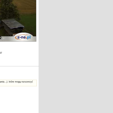
97
ania...)
, które mogą rozszerzyć