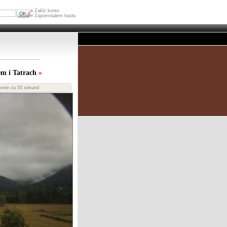
»
Załóż konto
»
Zapomniałem hasła
em i Tatrach
»
enie za
54
sekund