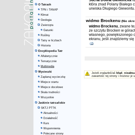
Sucha Dolina Giewoncka
l
która znad Polany Białego c
O Tatrach
urwiska Długiego Giewontu.
TPN i TANAP
Klimat
widmo Brockenu
Geologia
(Nie okre
Zwierzęta
widmo Brockenu
, zwane t
ze szczytu Brocken w górac
Gatunki
własnego, powiększonego ci
Rośliny
ekranu, jeśli znajdziemy się
Tatry w liczbach
Historia
Encyklopedia Tatr
Alfabetycznie
Tematycznie
Multimedia
Wycieczki
Jeżeli znalazłeś/aś
błąd
,
nieaktu
zawartość tej strony i możesz je 
Zaplanuj wycieczkę
Miejsce startu
Miejsce docelowe
Skala trudności
Wszystkie
Jaskinie tatrzańskie
SKTJ PTTK
Aktualności
Działalność
Kurs
Wspomnienia
Polecane strony