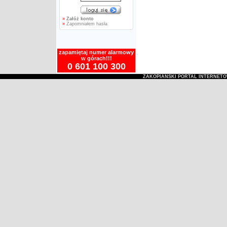
»
Załóż konto
»
Zapomniałem hasła
zapamiętaj numer alarmowy
w górach!!!
0 601 100 300
ZAKOPIAŃSKI PORTAL INTERNET