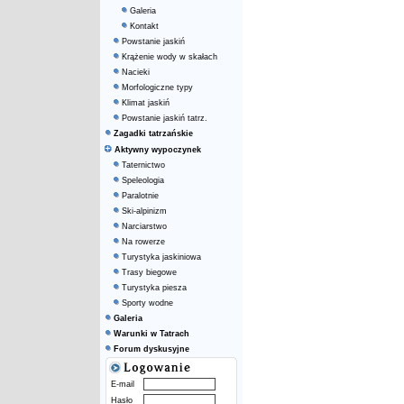
Galeria
Kontakt
Powstanie jaskiń
Krążenie wody w skałach
Nacieki
Morfologiczne typy
Klimat jaskiń
Powstanie jaskiń tatrz.
Zagadki tatrzańskie
Aktywny wypoczynek
Taternictwo
Speleologia
Paralotnie
Ski-alpinizm
Narciarstwo
Na rowerze
Turystyka jaskiniowa
Trasy biegowe
Turystyka piesza
Sporty wodne
Galeria
Warunki w Tatrach
Forum dyskusyjne
E-mail
Hasło