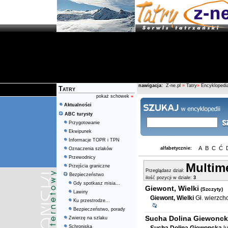
nawigacja:
Z-ne.pl
»
Tatry
»
Encyklopedia
Tatry
pokaż schowek
»
Aktualności
ABC turysty
Przygotowanie
Ekwipunek
Informacje TOPR i TPN
A
B
C
Ć
alfabetycznie:
Oznaczenia szlaków
Przewodnicy
Multim
Przejścia graniczne
Przeglądasz dział:
Bezpieczeństwo
ilość pozycji w dziale:
3
Gdy spotkasz misia...
Giewont, Wielki
(Szczyty)
Lawiny
Giewont, Wielki
Gł. wierzch
Ku przestrodze...
Bezpieczeństwo, porady
Sucha Dolina Giewonc
Zwierzę na szlaku
Schroniska