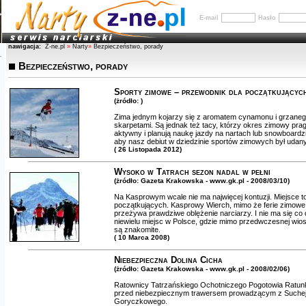
E-mail
Hasło
nawigacja:
Z-ne.pl
»
Narty
»
Bezpieczeństwo, porady
Bezpieczeństwo, porady
Sporty zimowe – przewodnik dla początkującyc
(żródło: )
Zima jednym kojarzy się z aromatem cynamonu i grzanego
skarpetami. Są jednak też tacy, którzy okres zimowy pr
aktywny i planują naukę jazdy na nartach lub snowboardz
aby nasz debiut w dziedzinie sportów zimowych był udan
( 26 Listopada 2012)
Wysoko w Tatrach sezon nadal w pełni
(żródło: Gazeta Krakowska - www.gk.pl - 2008/03/10)
Na Kasprowym wcale nie ma najwięcej kontuzji. Miejsce to 
początkujących. Kasprowy Wierch, mimo że ferie zimowe j
przeżywa prawdziwe oblężenie narciarzy. I nie ma się co d
niewielu miejsc w Polsce, gdzie mimo przedwczesnej wios
są znakomite.
( 10 Marca 2008)
Niebezpieczna Dolina Cicha
(żródło: Gazeta Krakowska - www.gk.pl - 2008/02/06)
Ratownicy Tatrzańskiego Ochotniczego Pogotowia Ratun
przed niebezpiecznym trawersem prowadzącym z Suchej 
Goryczkowego.