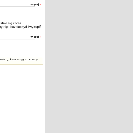
więcej
»
taje się coraz
my się ubezpieczyć i wykupić
więcej
»
ania...)
, które mogą rozszerzyć