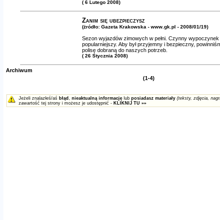
( 6 Lutego 2008)
Zanim się ubezpieczysz
(żródło: Gazeta Krakowska - www.gk.pl - 2008/01/19)
Sezon wyjazdów zimowych w pełni. Czynny wypoczynek s
popularniejszy. Aby był przyjemny i bezpieczny, powinniś
polisę dobraną do naszych potrzeb.
( 26 Stycznia 2008)
Archiwum
(1-4)
Jeżeli znalazłeś/aś
błąd
,
nieaktualną informację
lub
posiadasz materiały
(teksty, zdjęcia, nagr
zawartość tej strony i możesz je udostępnić -
KLIKNIJ TU »»