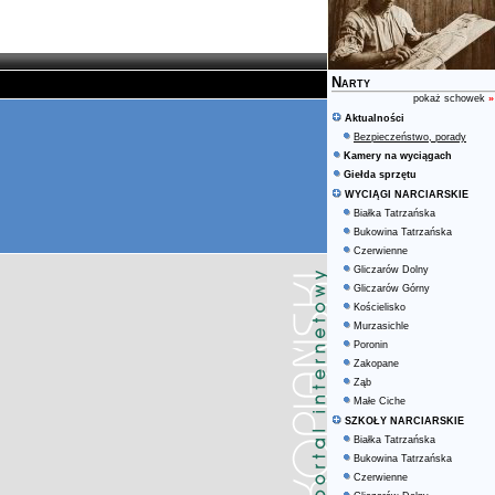
Narty
pokaż schowek
»
Aktualności
Bezpieczeństwo, porady
Kamery na wyciągach
Giełda sprzętu
WYCIĄGI NARCIARSKIE
Białka Tatrzańska
Bukowina Tatrzańska
Czerwienne
Gliczarów Dolny
Gliczarów Górny
Kościelisko
Murzasichle
Poronin
Zakopane
Ząb
Małe Ciche
SZKOŁY NARCIARSKIE
Białka Tatrzańska
Bukowina Tatrzańska
Czerwienne