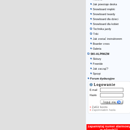
Jak powstaje deska
Snowboard miękki
Snowboard twardy
Snowboard dla dzieci
Snowboard dla kobiet
Technika jazdy
Triki
Jak zostać instruktorem
Boarder cross
Galeria
SKI-ALPINIZM
Skitury
Freeride
Jak zacząć?
Sprzęt
Forum dyskusyjne
E-mail
Hasło
»
Załóż konto
»
Zapomniałem hasła
zapamiętaj numer alarmow
w górach!!!