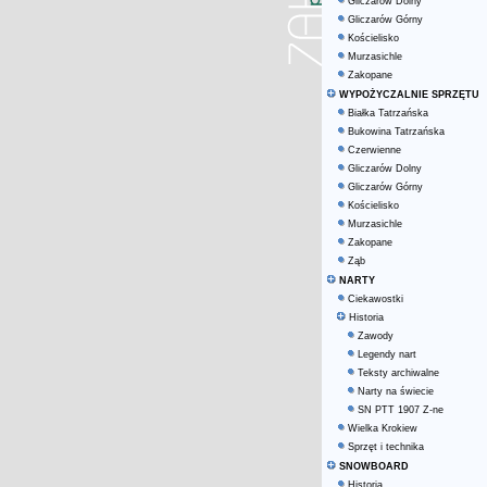
Gliczarów Dolny
Gliczarów Górny
Kościelisko
Murzasichle
Zakopane
WYPOŻYCZALNIE SPRZĘTU
Białka Tatrzańska
Bukowina Tatrzańska
Czerwienne
Gliczarów Dolny
Gliczarów Górny
Kościelisko
Murzasichle
Zakopane
Ząb
NARTY
Ciekawostki
Historia
Zawody
Legendy nart
Teksty archiwalne
Narty na świecie
SN PTT 1907 Z-ne
Wielka Krokiew
Sprzęt i technika
SNOWBOARD
Historia