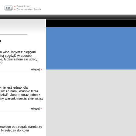
»
Załóż konto
»
Zapomniałem hasła
h
 wina, innym z ciepłymi
agną spędzić w sposób
ie. Gdzie zatem się udać,
y?
więcej
»
nie jest jednak dla
uż za nami, właśnie teraz
ziwić. Jest to teraz jedno z
ny warunki narciarskie wciąż
więcej
»
kowego ostrzegają narciarzy
Przełęczy do Kotła