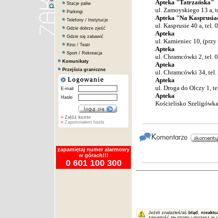
Apteka "Tatrzańska"
Stacje paliw
ul. Zamoyskiego 13 a, t
Parkingi
Apteka "Na Kasprusia
Telefony / Instytucje
ul. Kasprusie 40 a, tel.
Gdzie dobrze zjeść
Apteka
Gdzie się zabawić
ul. Kamieniec 10, (przy
Kino / Teatr
Apteka
Sport / Rekreacja
ul. Chramcówki 2, tel.
Komunikaty
Apteka
Przejścia graniczne
ul. Chramcówki 34, tel
Apteka
ul. Droga do Olczy 1, t
E-mail
Apteka
Hasło
Kościelisko Szeligówka
»
Załóż konto
»
Zapomniałem hasła
zapamiętaj numer alarmowy
w górach!!!
0 601 100 300
Jeżeli znalazłeś/aś
błąd
,
nieaktu
zawartość tej strony i możesz je 