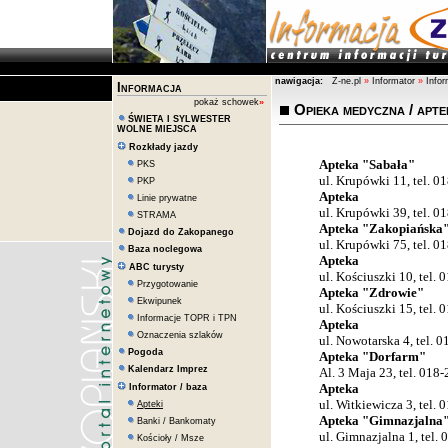
bilboard_informacje
nawigacja:
Z-ne.pl
»
Informator
»
Infor
Informacja
pokaż schowek
»
Opieka medyczna / apte
ŚWIETA I SYLWESTER
WOLNE MIEJSCA
Rozkłady jazdy
Apteka "Sabała"
PKS
ul. Krupówki 11, tel. 
PKP
Apteka
Linie prywatne
ul. Krupówki 39, tel. 0
STRAMA
Apteka "Zakopiańska
Dojazd do Zakopanego
ul. Krupówki 75, tel. 0
Baza noclegowa
Apteka
ABC turysty
ul. Kościuszki 10, tel.
Przygotowanie
Apteka "Zdrowie"
Ekwipunek
ul. Kościuszki 15, tel.
Informacje TOPR i TPN
Apteka
Oznaczenia szlaków
ul. Nowotarska 4, tel. 
Pogoda
Apteka "Dorfarm"
Kalendarz Imprez
Al. 3 Maja 23, tel. 018
Apteka
Informator / baza
ul. Witkiewicza 3, tel.
Apteki
Apteka "Gimnazjalna
Banki / Bankomaty
ul. Gimnazjalna 1, tel.
Kościoły / Msze