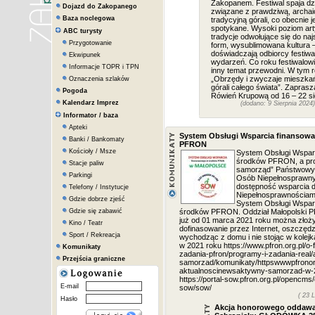
Zakopanem. Festiwal spaja dzi
Dojazd do Zakopanego
związane z prawdziwą, archai
Baza noclegowa
tradycyjną górali, co obecnie j
spotykane. Wysoki poziom art
ABC turysty
tradycje odwołujące się do naj
Przygotowanie
form, wysublimowana kultura –
doświadczają odbiorcy festiw
Ekwipunek
wydarzeń. Co roku festiwalow
Informacje TOPR i TPN
inny temat przewodni. W tym 
„Obrzędy i zwyczaje mieszkań
Oznaczenia szlaków
górali całego świata”. Zapra
Pogoda
Rówień Krupową od 16 – 22 si
Kalendarz Imprez
(dodano: 9 Sierpnia 2024)
Informator / baza
Apteki
System Obsługi Wsparcia finansow
Banki / Bankomaty
PFRON
Kościoły / Msze
System Obsługi Wspar
środków PFRON, a pr
Stacje paliw
samorząd” Państwowy F
Parkingi
Osób Niepełnosprawny
dostępność wsparcia d
Telefony / Instytucje
Niepełnosprawnościam
Gdzie dobrze zjeść
System Obsługi Wspar
Gdzie się zabawić
środków PFRON. Oddział Małopolski 
już od 01 marca 2021 roku można złoży
Kino / Teatr
dofinasowanie przez Internet, oszczędz
Sport / Rekreacja
wychodząc z domu i nie stojąc w kole
w 2021 roku https://www.pfron.org.pl/o
Komunikaty
zadania-pfron/programy-i-zadania-real
Przejścia graniczne
samorzad/komunikaty/httpswwwpfronor
aktualnoscinewsaktywny-samorzad-w-2
https://portal-sow.pfron.org.pl/opencms/
E-mail
sow/sow/
( 23 
Hasło
Akcja honorowego oddawa