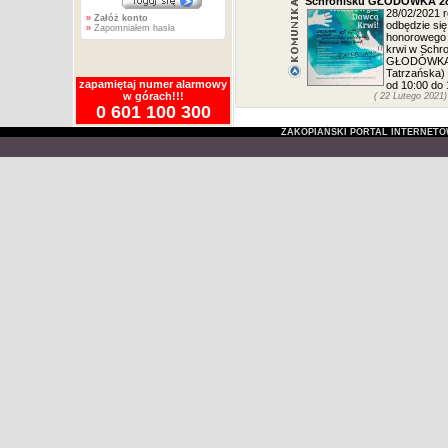
Schronisku GŁODÓWKA 28
28/02/2021 r
»
Załóż konto
odbędzie się
»
Zapomniałem hasła
honorowego
krwi w Schr
GŁODÓWKA 
Tatrzańska)
zapamiętaj numer alarmowy
od 10:00 do 
w górach!!!
( 22 Lutego 2021)
0 601 100 300
ZAKOPIAŃSKI PORTAL INTERNET