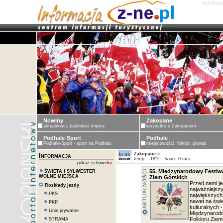
INFORMA
Nowiny
Zakopane
aktualności, kalendarz imprez
wszystko o Zakopanem
Podhale-Sport
Podhale
Podhale-Sport - sport na Podhalu
miejscowości, folklor, powiat
Zakopane »
Informacja
temp.: -18°C wiatr: 0 m/s
pokaż schowek
»
55. Międzynarodowy Festiwa
ŚWIETA I SYLWESTER
WOLNE MIEJSCA
Ziem Górskich
Przed nami je
Rozkłady jazdy
najważniejszy
PKS
największych 
nawet na świ
PKP
kulturalnych -
Linie prywatne
Międzynarodo
Folkloru Zie
STRAMA