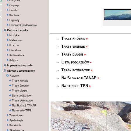
Oscypek
Ciupaga
Górale
Kuchnia
Legendy
Owczarek podhalański
Kultura i sztuka
Muzyka
Trasy krótkie
»
Malarstwo
Rzeźba
Trasy średnie
»
Literatura
Trasy długie
»
Architektura
Artyści
Lista podjazdów
»
Imprezy w regionie
Trasy powiatowe
»
Aktywny wypoczynek
Rowery
Na Słowacji TANAP
»
Trasy krótkie
Na terenie TPN
Trasy średnie
»
Trasy długie
Lista podjazdów
Trasy powiatowe
Na Słowacji TANAP
Na terenie TPN
Taternictwo
Speleologia
Paralotnie
Ski-alpinizm