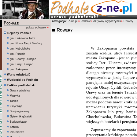
nawigacja:
Z-ne.pl
»
Podhale
»
Aktywny wypoczynek
»
Rowery
Podhale
pokaż schowek
»
Rowery
Regiony Podhala
gm. Bukowina Tatrz.
gm. Nowy Targ i Szaflary
W Zakopanem powstała p
gm. Kościelisko
została wzdłuż ulicy Piłsuds
gm. Poronin
miasta Zakopane - jest to pie
gm. Czarny Dunajec
stolicy Tatr. Ulicami, zwłaszc
gm. Biały Dunajec
zatłoczone przez intensywny
gm. Zakopane
dlatego niestety rowerzyści 
Warto odwiedzić
wypoczynkowi jazdę.
Lepsze 
Wycieczki po Podhalu
panują na mniej uczęszczany
Folklor podhalański
rejonie Olczy, Cyrhli, Gubał
Gwara góralska
Orawy
oraz na terenie Tatrz
Muzyka
udostępnionych dla rowerów t
Taniec
mo
żna podczas nawet krótki
e
Zwyczaje
uprawianiu turystyki rower
Zakopanem lub przy bardzie
Strój regionalny
Chochołowska, Bukowina
T
Śpiewnik góralski
większych hotelach i pensjona
Budownictwo
Sztuka
Zapraszamy do zapoznania s
Pasterstwo
przeczytania krótkiego poradn