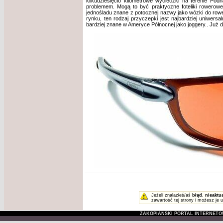
kilkudziesięcio kilometrowe wycieczki na terenie Pod
problemem. Mogą to być praktyczne foteliki rowerowe
jednośladu znane z potocznej nazwy jako
wózki do row
rynku, ten rodzaj przyczepki jest najbardziej uniwers
bardziej znane w Ameryce Północnej jako
joggery
.. Już 
Jeżeli znalazłeś/aś
błąd
,
nieaktu
zawartość tej strony i możesz je 
ZAKOPIAŃSKI PORTAL INTERNET