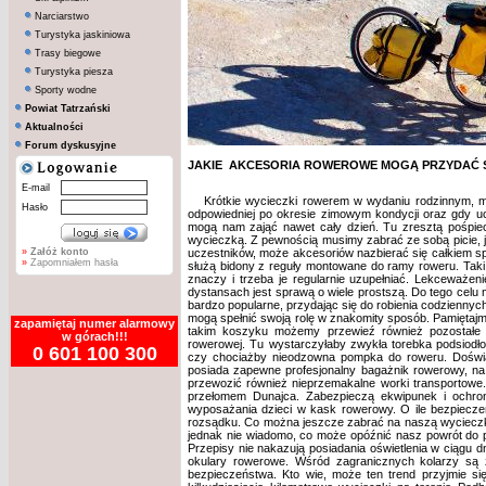
Narciarstwo
Turystyka jaskiniowa
Trasy biegowe
Turystyka piesza
Sporty wodne
Powiat Tatrzański
Aktualności
Forum dyskusyjne
JAKIE AKCESORIA ROWEROWE MOGĄ PRZYDAĆ S
E-mail
Krótkie wycieczki rowerem w wydaniu rodzinnym, m
Hasło
odpowiedniej po okresie zimowym kondycji oraz gdy uc
mogą nam zająć nawet cały dzień. Tu zresztą pośpie
wycieczką. Z pewnością musimy zabrać ze sobą picie, 
»
Załóż konto
uczestników, może akcesoriów nazbierać się całkiem sp
»
Zapomniałem hasła
służą bidony z reguły montowane do ramy roweru. Taki
znaczy i trzeba je regularnie uzupełniać. Lekceważe
dystansach jest sprawą o wiele prostszą. Do tego cel
bardzo popularne, przydając się do robienia codzienny
mogą spełnić swoją rolę w znakomity sposób. Pamiętaj
zapamiętaj numer alarmowy
takim koszyku możemy przewieź również pozostałe d
w górach!!!
rowerowej. Tu wystarczyłaby zwykła torebka podsiodł
0 601 100 300
czy chociażby nieodzowna pompka do roweru. Doświa
posiada zapewne profesjonalny bagażnik rowerowy, n
przewozić również nieprzemakalne worki transportowe.
przełomem Dunajca. Zabezpieczą ekwipunek i ochr
wyposażania dzieci w kask rowerowy. O ile bezpieczeń
rozsądku. Co można jeszcze zabrać na naszą wycieczk
jednak nie wiadomo, co może opóźnić nasz powrót do p
Przepisy nie nakazują posiadania oświetlenia w ciągu d
okulary rowerowe. Wśród zagranicznych kolarzy są 
bezpieczeństwa. Kto wie, może ten trend przyjmie si