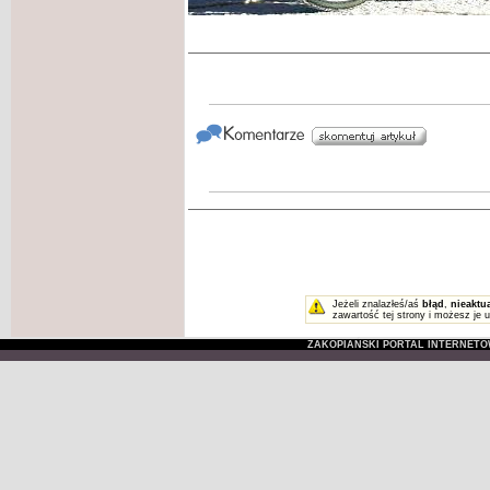
Jeżeli znalazłeś/aś
błąd
,
nieaktu
zawartość tej strony i możesz je 
ZAKOPIAŃSKI PORTAL INTERNET