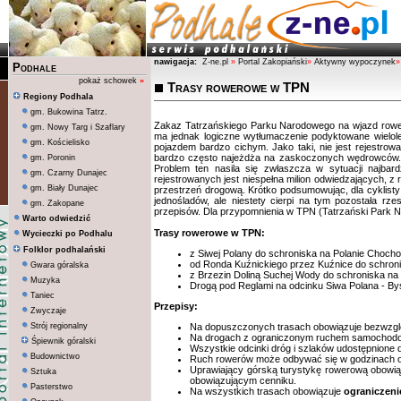
nawigacja:
Z-ne.pl
»
Portal Zakopiański
»
Aktywny wypoczynek
»
Podhale
pokaż schowek
»
Trasy rowerowe w TPN
Regiony Podhala
gm. Bukowina Tatrz.
Zakaz Tatrzańskiego Parku Narodowego na wjazd rower
gm. Nowy Targ i Szaflary
ma jednak logiczne wytłumaczenie podyktowane wielole
gm. Kościelisko
pojazdem bardzo cichym. Jako taki, nie jest rejestr
bardzo często najeżdża na zaskoczonych wędrowców. Dz
gm. Poronin
Problem ten nasila się zwłaszcza w sytuacji najba
gm. Czarny Dunajec
rejestrowanych jest niespełna milion odwiedzających, 
gm. Biały Dunajec
przestrzeń drogową. Krótko podsumowując, dla cyklisty
jednośladów, ale niestety cierpi na tym pozostała r
gm. Zakopane
przepisów. Dla przypomnienia w TPN (Tatrzański Park 
Warto odwiedzić
Trasy rowerowe w TPN:
Wycieczki po Podhalu
Folklor podhalański
z Siwej Polany do schroniska na Polanie Chocho
od Ronda Kuźnickiego przez Kuźnice do schron
Gwara góralska
z Brzezin Doliną Suchej Wody do schroniska na 
Muzyka
Drogą pod Reglami na odcinku Siwa Polana - By
Taniec
Przepisy:
Zwyczaje
Strój regionalny
Na dopuszczonych trasach obowiązuje bezwzgl
Na drogach z ograniczonym ruchem samochodo
Śpiewnik góralski
Wszystkie odcinki dróg i szlaków udostępnione d
Budownictwo
Ruch rowerów może odbywać się w godzinach o
Uprawiający górską turystykę rowerową obowią
Sztuka
obowiązującym cenniku.
Pasterstwo
Na wszystkich trasach obowiązuje
ograniczeni