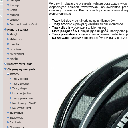
Oscypek
Wytrawni i dbający o przyrodę kolarze goszczący w góra
Ciupaga
wspaniałych ścieżek rowerowych. Ich ewidentną prze
Górale
świeżego powietrza. Każda z nich przebiega wśród wij
wybranych tras:
Kuchnia
Legendy
·
Trasy krótkie
»
do kilkudziesięciu kilometrów
·
Trasy średnie
»
powyżej kilkudziesięciu kilometrów
Owczarek podhalański
·
Trasy długie
»
powyżej stu kilometrów
Kultura i sztuka
·
Lista podjazdów
»
obejmująca długość i nachylenie 
·
Trasy powiatowe
»
wyłącznie na terenie rozległego p
Muzyka
·
Na Słowacji TANAP
»
obejmuje również trasy o dużej 
Malarstwo
Rzeźba
Literatura
Architektura
Artyści
Imprezy w regionie
Aktywny wypoczynek
Rowery
Trasy krótkie
Trasy średnie
Trasy długie
Lista podjazdów
Trasy powiatowe
Na Słowacji TANAP
Na terenie TPN
Taternictwo
Speleologia
Paralotnie
Ski-alpinizm