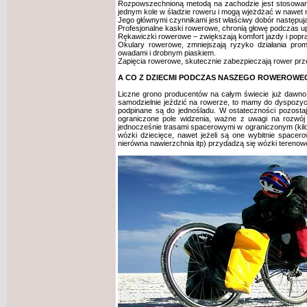
Rozpowszechnioną metodą na zachodzie jest stosowanie
jednym kole w śladzie roweru i mogą wjeżdżać w nawet 
Jego głównymi czynnikami jest właściwy dobór następuj
Profesjonalne kaski rowerowe, chronią głowę podczas upa
Rękawiczki rowerowe – zwiększają komfort jazdy i popraw
Okulary rowerowe, zmniejszają ryzyko działania pr
owadami i drobnym piaskiem.
Zapięcia rowerowe, skutecznie zabezpieczają rower prz
A CO Z DZIECMI PODCZAS NASZEGO ROWEROW
Liczne grono producentów na całym świecie już dawno 
samodzielnie jeździć na rowerze, to mamy do dyspozycj
podpinane są do jednośladu. W ostateczności pozost
ograniczone pole widzenia, ważne z uwagi na rozwój
jednocześnie trasami spacerowymi w ograniczonym (kilom
wózki dziecięce, nawet jeżeli są one wybitnie
spacero
nierówna nawierzchnia itp) przydadzą się wózki terenowe