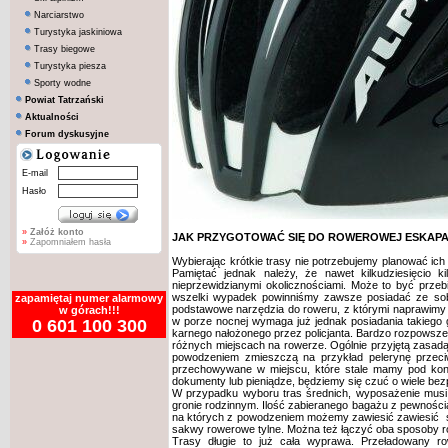
Narciarstwo
Turystyka jaskiniowa
Trasy biegowe
Turystyka piesza
Sporty wodne
Powiat Tatrzański
Aktualności
Forum dyskusyjne
E-mail
Hasło
»
Załóż konto
JAK PRZYGOTOWAĆ SIĘ DO ROWEROWEJ ESKAP
»
Zapomniałem hasła
Wybierając krótkie trasy nie potrzebujemy planować i
Pamiętać jednak należy, że nawet kilkudziesięcio
nieprzewidzianymi okolicznościami. Może to być przeb
wszelki wypadek powinniśmy zawsze posiadać ze sob
zapamiętaj numer alarmowy
podstawowe narzędzia do roweru, z którymi naprawimy 
w górach!!!
w porze nocnej wymaga już jednak posiadania takiego 
0 601 100 300
karnego nałożonego przez policjanta. Bardzo rozpowsz
różnych miejscach na rowerze. Ogólnie przyjętą zasadą 
powodzeniem zmieszczą na przykład pelerynę przeci
przechowywane w miejscu, które stale mamy pod kont
dokumenty lub pieniądze, będziemy się czuć o wiele bezp
W przypadku wyboru tras średnich, wyposażenie musi
gronie rodzinnym. Ilość zabieranego bagażu z pewności
na których z powodzeniem możemy zawiesić
zawiesić
s
sakwy rowerowe tylne. Można też łączyć oba sposoby 
Trasy długie to już cała wyprawa. Przeładowany row