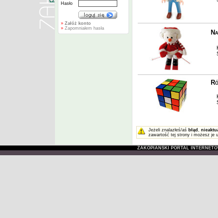
Hasło
»
Załóż konto
»
Zapomniałem hasła
Na
Ku
Sp
Ró
Ku
Sp
Jeżeli znalazłeś/aś
błąd
,
nieaktu
zawartość tej strony i możesz je 
ZAKOPIAŃSKI PORTAL INTERNET