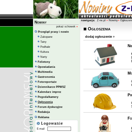
nawigacja:
Z-ne.pl
»
Nowiny
»
Ogłoszen
Nowiny
pokaż schowek
»
Ogłoszenia
Przegląd prasy i nowin
dodaj ogłoszenie
»
Zakopane
Tatry
Ni
Podhale
Kultura
Mi
Narty
Dz
D
Felietony
Opowiadania
Multimedia
Mo
Gastronomia
O
Fotoreportaże
Cz
Dziennikarze PPWSZ
Kalendarz imprez
Pr
Pogoda/kamery
Ogłoszenia
Of
Sz
Forum dyskusyjne
Redakcja
Reklama
Fo
Ku
E-mail
Sp