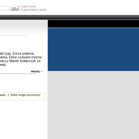
»
Załóż konto
»
Zapomniałem hasła
dal żyją. Zorza polarna,
awiska, które czasami można
umaczy Marek Kotlarczyk ze
owej.
więcej
»
ania...)
, które mogą rozszerzyć