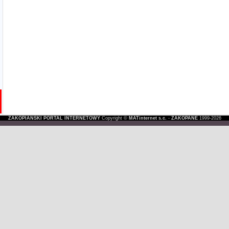
ZAKOPIAŃSKI PORTAL INTERNETOWY
Copyright ©
MATinternet s.c.
-
ZAKOPANE
1999-2026