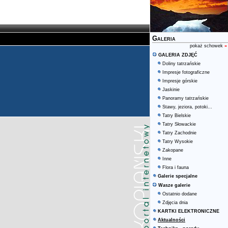
Galeria
pokaż schowek
»
GALERIA ZDJĘĆ
Doliny tatrzańskie
Impresje fotograficzne
Impresje górskie
Jaskinie
Panoramy tatrzańskie
Stawy, jeziora, potoki...
Tatry Bielskie
Tatry Słowackie
Tatry Zachodnie
Tatry Wysokie
Zakopane
Inne
Flora i fauna
Galerie specjalne
Wasze galerie
Ostatnio dodane
Zdjęcia dnia
KARTKI ELEKTRONICZNE
Aktualności