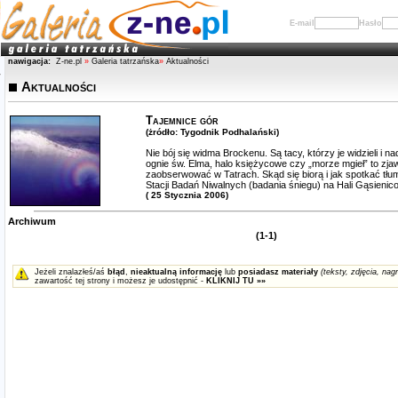
E-mail
Hasło
nawigacja:
Z-ne.pl
»
Galeria tatrzańska
»
Aktualności
Aktualności
Tajemnice gór
(żródło: Tygodnik Podhalański)
Nie bój się widma Brockenu. Są tacy, którzy je widzieli i na
ognie św. Elma, halo księżycowe czy „morze mgieł” to zj
zaobserwować w Tatrach. Skąd się biorą i jak spotkać tł
Stacji Badań Niwalnych (badania śniegu) na Hali Gąsienic
( 25 Stycznia 2006)
Archiwum
(1-1)
Jeżeli znalazłeś/aś
błąd
,
nieaktualną informację
lub
posiadasz materiały
(teksty, zdjęcia, nagr
zawartość tej strony i możesz je udostępnić -
KLIKNIJ TU »»