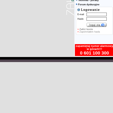
Technika - porady
Forum dyskusyjne
E-mail
Hasło
»
Załóż konto
»
Zapomniałem hasła
zapamiętaj numer alarmowy
w górach!!!
0 601 100 300