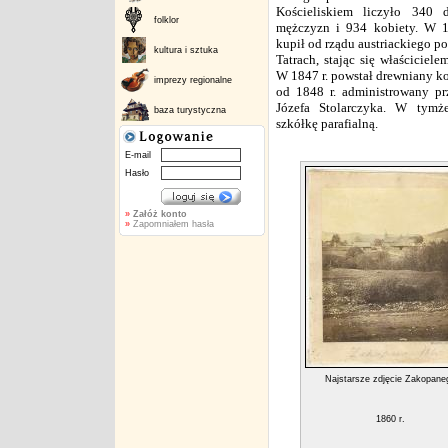
Kościeliskiem liczyło 340
folklor
mężczyzn i 934 kobiety. W 
kupił od rządu austriackiego po
kultura i sztuka
Tatrach, stając się właściciele
W 1847 r. powstał drewniany koś
imprezy regionalne
od 1848 r. administrowany pr
Józefa Stolarczyka. W tymż
baza turystyczna
szkółkę parafialną.
E-mail
Hasło
»
Załóż konto
»
Zapomniałem hasła
Najstarsze zdjęcie Zakopane
1860 r.