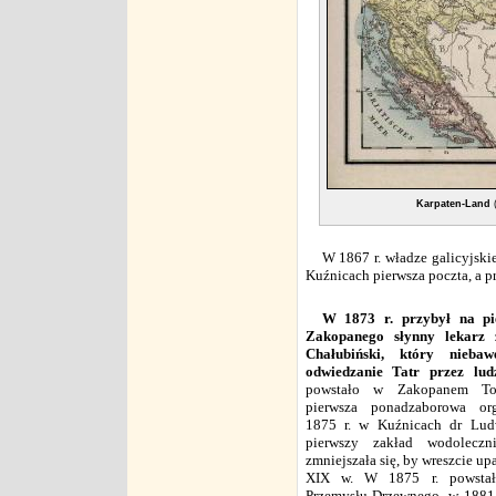
Karpaten-Land
(
W 1867 r. władze galicyjsk
Kuźnicach pierwsza poczta, a pr
W 1873 r. przybył na pi
Zakopanego słynny lekarz
Chałubiński, który nieb
odwiedzanie Tatr przez ludz
powstało w Zakopanem Tow
pierwsza ponadzaborowa org
1875 r. w Kuźnicach dr Lud
pierwszy zakład wodoleczni
zmniejszała się, by wreszcie up
XIX w. W 1875 r. powstała
Przemysłu Drzewnego, w 1881 