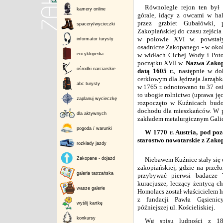
Równolegle rejon ten był 
kamery online
górale, idący z owcami w ha
przez grzbiet Gubałówki, 
spacery/wycieczki
Zakopiańskiej do czasu zejścia
w połowie XVI w. powstały
informator turysty
osadnicze Zakopanego - w okol
encyklopedia
w widłach Cichej Wody i Pot
początku XVII w.
Nazwa
Zako
ośrodki narciarskie
datą 1605 r.
, następnie w d
cerklowym dla Jędrzeja Jarząbk
abc turysty
w 1765 r. odnotowano tu 37 osia
to ubogie rolnictwo (uprawa jęc
zaplanuj wycieczkę
rozpoczęto w Kuźnicach budo
dochodu dla mieszkańców. W 
dla aktywnych
zakładem metalurgicznym Galic
pogoda / warunki
W 1770 r. Austria, pod po
starostwo nowotarskie z Zakop
rozkłady jazdy
Zakopane - dojazd
Niebawem Kuźnice stały się
zakopiańskiej, gdzie na przeło
galeria tatrzańska
przybywać pierwsi badacze 
kuracjusze, leczący żentycą 
wasze galerie
Homolacs został właścicielem h
z fundacji Pawła Gąsienic
wyślij kartkę
późniejszej ul. Kościeliskiej.
konkursy
Wg spisu ludności z 18