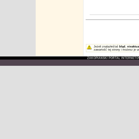
Jeżeli znalazłeś/aś
błąd
,
nieaktua
zawartość tej strony i możesz je u
ZAKOPIAŃSKI PORTAL INTERNET