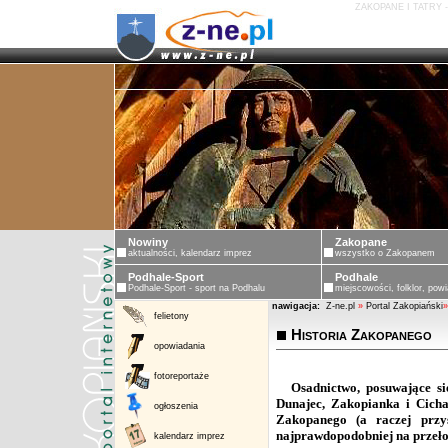
ZAKOPANE I TATRY 
Nowiny
Zakopane
aktualności, kalendarz imprez
wszystko o Zakopanem
Podhale-Sport
Podhale
Podhale-Sport - sport na Podhalu
miejscowości, folklor, powi
nawigacja:
Z-ne.pl
»
Portal Zakopiański
»
felietony
Historia Zakopanego
opowiadania
fotoreportaże
Osadnictwo, posuwające s
Dunajec
, Zakopianka i Cich
ogłoszenia
Zakopanego (a raczej przy
najprawdopodobniej na przeło
kalendarz imprez