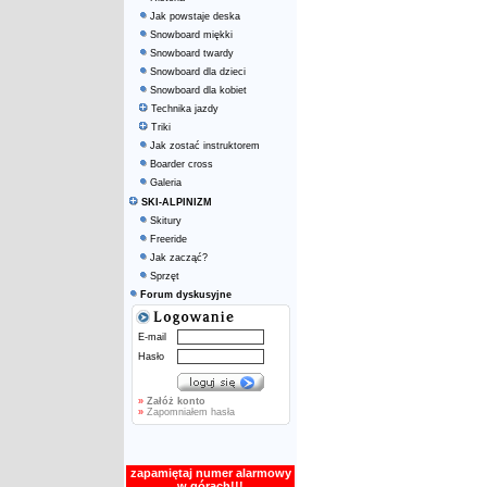
Jak powstaje deska
Snowboard miękki
Snowboard twardy
Snowboard dla dzieci
Snowboard dla kobiet
Technika jazdy
Triki
Jak zostać instruktorem
Boarder cross
Galeria
SKI-ALPINIZM
Skitury
Freeride
Jak zacząć?
Sprzęt
Forum dyskusyjne
E-mail
Hasło
»
Załóż konto
»
Zapomniałem hasła
zapamiętaj numer alarmowy
w górach!!!