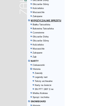
Gliczarów Dolny
Gliczarów Górny
Kościelisko
Murzasichle
Zakopane
WYPOŻYCZALNIE SPRZĘTU
Białka Tatrzańska
Bukowina Tatrzańska
Czerwienne
Gliczarów Dolny
Gliczarów Górny
Kościelisko
Murzasichle
Zakopane
Ząb
NARTY
Ciekawostki
Historia
Zawody
Legendy nart
Teksty archiwalne
Narty na świecie
SN PTT 1907 Z-ne
Wielka Krokiew
Sprzęt i technika
SNOWBOARD
Historia