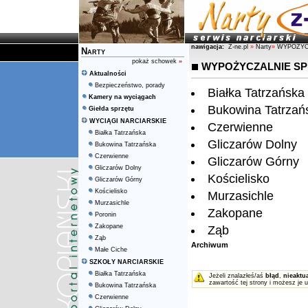
nawigacja:
Z-ne.pl
»
Narty
»
WYPOŻYC
Narty
pokaż schowek
»
WYPOŻYCZALNIE S
Aktualności
Bezpieczeństwo, porady
Białka Tatrzańska
Kamery na wyciągach
Bukowina Tatrzań
Giełda sprzętu
WYCIĄGI NARCIARSKIE
Czerwienne
Białka Tatrzańska
Gliczarów Dolny
Bukowina Tatrzańska
Czerwienne
Gliczarów Górny
Gliczarów Dolny
Kościelisko
Gliczarów Górny
Kościelisko
Murzasichle
Murzasichle
Zakopane
Poronin
Zakopane
Ząb
Ząb
Archiwum
Małe Ciche
SZKOŁY NARCIARSKIE
Białka Tatrzańska
Jeżeli znalazłeś/aś
błąd
,
nieaktu
zawartość tej strony i możesz je 
Bukowina Tatrzańska
Czerwienne