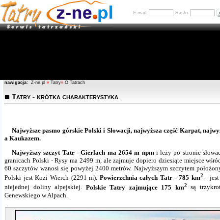
E-mail
Hasło
nawigacja:
Z-ne.pl
»
Tatry
»
O Tatrach
Tatry - krótka charakterystyka
Najwyższe pasmo górskie Polski i Słowacji, najwyższa część Karpat, najw
a Kaukazem.
Najwyższy szczyt Tatr - Gierlach ma 2654 m npm
i leży po stronie słowa
granicach Polski - Rysy ma 2499 m, ale zajmuje dopiero dziesiąte miejsce wśró
60 szczytów wznosi się powyżej 2400 metrów. Najwyższym szczytem położon
2
Polski jest Kozi Wierch (2291 m).
Powierzchnia całych Tatr - 785 km
- jes
2
niejednej doliny alpejskiej.
Polskie Tatry zajmujące 175 km
są trzykrot
Genewskiego w Alpach.