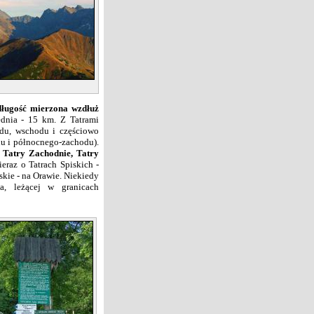
 długość mierzona wzdłuż
dnia - 15 km. Z Tatrami
odu, wschodu i częściowo
du i północnego-zachodu).
:
Tatry Zachodnie, Tatry
eraz o Tatrach Spiskich -
skie - na Orawie. Niekiedy
a, leżącej w granicach