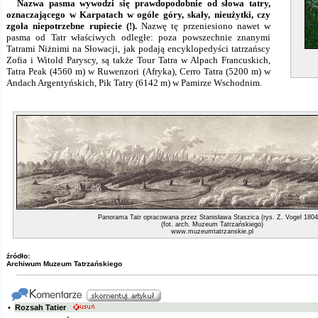
Nazwa pasma wywodzi się prawdopodobnie od słowa tatry,
oznaczającego w Karpatach w ogóle góry, skały, nieużytki, czy
zgoła niepotrzebne rupiecie (!).
Nazwę tę przeniesiono nawet w
pasma od Tatr właściwych odległe: poza powszechnie znanymi
Tatrami Niżnimi na Słowacji, jak podają encyklopedyści tatrzańscy
Zofia i Witold Paryscy, są także Tour Tatra w Alpach Francuskich,
Tatra Peak (4560 m) w Ruwenzori (Afryka), Cerro Tatra (5200 m) w
Andach Argentyńskich, Pik Tatry (6142 m) w Pamirze Wschodnim.
Panorama Tatr opracowana przez Stanisława Staszica (rys. Z. Vogel 1804 
(fot. arch. Muzeum Tatrzańskiego)
www.muzeumtatrzanskie.pl
źródło:
Archiwum Muzeum Tatrzańskiego
•
Rozsah Tatier