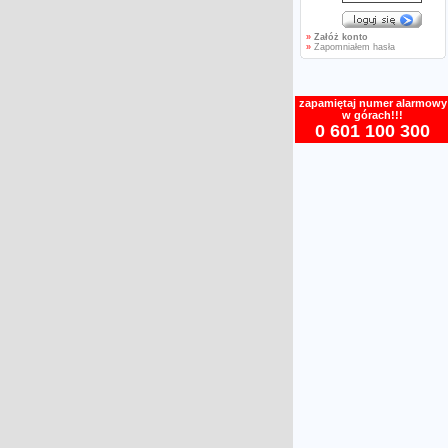
»
Załóż konto
»
Zapomniałem hasła
zapamiętaj numer alarmowy
w górach!!!
0 601 100 300