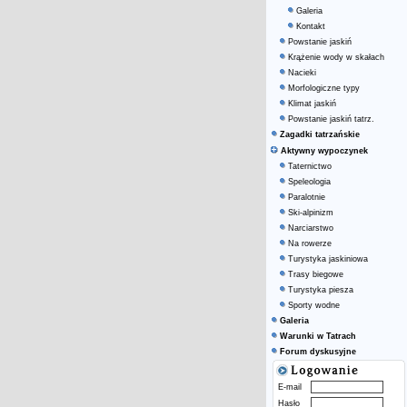
Galeria
Kontakt
Powstanie jaskiń
Krążenie wody w skałach
Nacieki
Morfologiczne typy
Klimat jaskiń
Powstanie jaskiń tatrz.
Zagadki tatrzańskie
Aktywny wypoczynek
Taternictwo
Speleologia
Paralotnie
Ski-alpinizm
Narciarstwo
Na rowerze
Turystyka jaskiniowa
Trasy biegowe
Turystyka piesza
Sporty wodne
Galeria
Warunki w Tatrach
Forum dyskusyjne
E-mail
Hasło