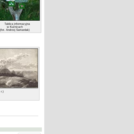
Tablica informacyjna
w Kuźnicach
(fot. Andrzej Samardak)
r.)