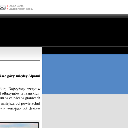
»
Załóż konto
»
Zapomniałem hasła
yższe góry między Alpami
ckiej. Najwyższy szczyt w
d olbrzymów tatrzańskich.
ym w całości w granicach
t mniejsza od powierzchni
nie mniejsze od Jeziora