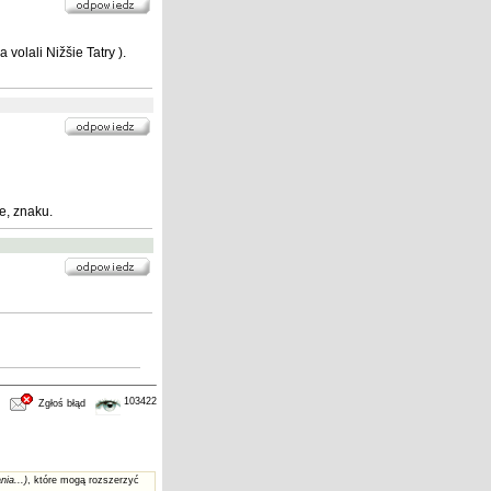
olali Nižšie Tatry ).
e, znaku.
103422
Zgłoś błąd
nia...)
, które mogą rozszerzyć