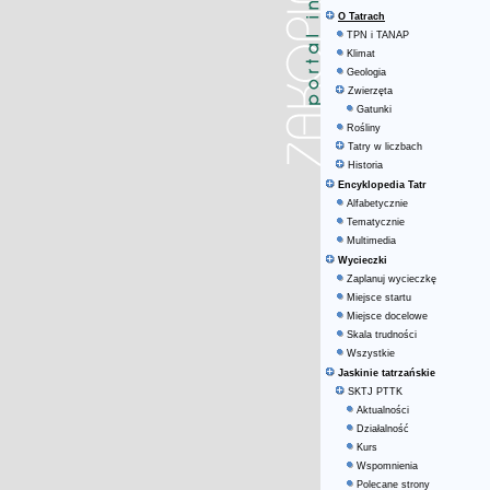
O Tatrach
TPN i TANAP
Klimat
Geologia
Zwierzęta
Gatunki
Rośliny
Tatry w liczbach
Historia
Encyklopedia Tatr
Alfabetycznie
Tematycznie
Multimedia
Wycieczki
Zaplanuj wycieczkę
Miejsce startu
Miejsce docelowe
Skala trudności
Wszystkie
Jaskinie tatrzańskie
SKTJ PTTK
Aktualności
Działalność
Kurs
Wspomnienia
Polecane strony