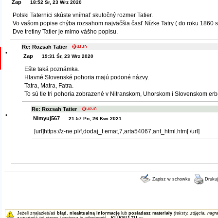
Zap
18:52 Śr, 23 Wrz 2020
Polski Taternici skúste vnímať skutočný rozmer Tatier.
Vo vašom popise chýba rozsahom najväčšia časť Nízke Tatry ( do roku 1860 sa v
Dve tretiny Tatier je mimo vášho popisu.
Re: Rozsah Tatier
•
Zap
19:31 Śr, 23 Wrz 2020
Ešte taká poznámka.
Hlavné Slovenské pohoria majú podoné názvy.
Tatra, Matra, Fatra.
To sú tie tri pohoria zobrazené v Nitranskom, Uhorskom i Slovenskom erb
Re: Rozsah Tatier
•
Nimyuj567
21:57 Pn, 26 Kwi 2021
[url]https://z-ne.pl/f,dodaj_t emat,7,arta54067,ant_html.htm[ /url]
Zapisz w schowku
Drukuj
Jeżeli znalazłeś/aś
błąd
,
nieaktualną informację
lub
posiadasz materiały
(teksty, zdjęcia, nagra