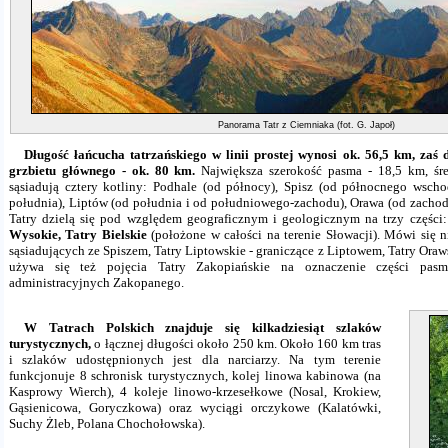
Panorama Tatr z Ciemniaka (fot. G. Japoł)
Długość łańcucha tatrzańskiego w linii prostej wynosi ok. 56,5 km, zaś
grzbietu głównego - ok. 80 km.
Największa szerokość pasma - 18,5 km, śre
sąsiadują cztery kotliny: Podhale (od północy), Spisz (od północnego wsch
południa), Liptów (od południa i od południowego-zachodu), Orawa (od zacho
Tatry dzielą się pod względem geograficznym i geologicznym na trzy części
Wysokie, Tatry Bielskie
(położone w całości na terenie Słowacji). Mówi się ni
sąsiadujących ze Spiszem, Tatry Liptowskie - graniczące z Liptowem, Tatry Oraw
używa się też pojęcia Tatry Zakopiańskie na oznaczenie części pasm
administracyjnych Zakopanego.
W Tatrach Polskich znajduje się kilkadziesiąt szlaków
turystycznych,
o łącznej długości około 250 km. Około 160 km tras
i szlaków udostępnionych jest dla narciarzy. Na tym terenie
funkcjonuje 8 schronisk turystycznych, kolej linowa kabinowa (na
Kasprowy Wierch), 4 koleje linowo-krzesełkowe (Nosal, Krokiew,
Gąsienicowa, Goryczkowa) oraz wyciągi orczykowe (Kalatówki,
Suchy Żleb, Polana Chochołowska).