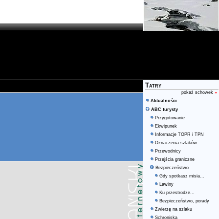
Tatry
pokaż schowek
»
Aktualności
ABC turysty
Przygotowanie
Ekwipunek
Informacje TOPR i TPN
Oznaczenia szlaków
Przewodnicy
Przejścia graniczne
Bezpieczeństwo
Gdy spotkasz misia...
Lawiny
Ku przestrodze...
Bezpieczeństwo, porady
Zwierzę na szlaku
Schroniska