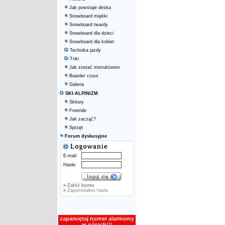
Jak powstaje deska
Snowboard miękki
Snowboard twardy
Snowboard dla dzieci
Snowboard dla kobiet
Technika jazdy
Triki
Jak zostać instruktorem
Boarder cross
Galeria
SKI-ALPINIZM
Skitury
Freeride
Jak zacząć?
Sprzęt
Forum dyskusyjne
E-mail
Hasło
»
Załóż konto
»
Zapomniałem hasła
zapamiętaj numer alarmowy
w górach!!!