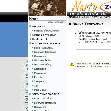
nawigacja:
Z-ne.pl
»
Narty
»
OśRODKI 
Narty
pokaż schowek
»
Białka Tatrzańska
Aktualności
Bezpieczeństwo, porady
Wypożyczalnia sprzętu
Kamery na wyciągach
ul. Środkowa 181
34-405 Białka Tatrzańska
Giełda sprzętu
tel. 0 693782593, dom: 01
WYCIĄGI NARCIARSKIE
Białka Tatrzańska
Bukowina Tatrzańska
Czerwienne
Gliczarów Dolny
Jeżeli znalazłeś/aś
błąd
,
nieaktu
Gliczarów Górny
zawartość tej strony i możesz je 
Kościelisko
Murzasichle
Poronin
Zakopane
Ząb
Małe Ciche
SZKOŁY NARCIARSKIE
Białka Tatrzańska
Bukowina Tatrzańska
Czerwienne