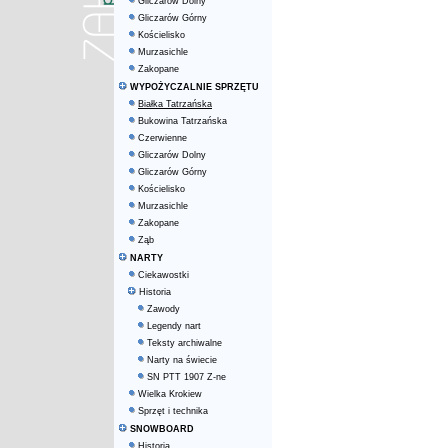
Gliczarów Dolny
Gliczarów Górny
Kościelisko
Murzasichle
Zakopane
WYPOŻYCZALNIE SPRZĘTU
Białka Tatrzańska
Bukowina Tatrzańska
Czerwienne
Gliczarów Dolny
Gliczarów Górny
Kościelisko
Murzasichle
Zakopane
Ząb
NARTY
Ciekawostki
Historia
Zawody
Legendy nart
Teksty archiwalne
Narty na świecie
SN PTT 1907 Z-ne
Wielka Krokiew
Sprzęt i technika
SNOWBOARD
Historia