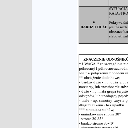
SYTUACJA
KATASTRO
!
V
Pokrywa śn
BARDZO DUŻE
jest na rozl
obszarze ba
słabo utrwa
ZNACZENIE ODNOŚNIK
* UWAGA!!! za szczególnie nie
północnej i północno-zachodni
wiatr w połączeniu z opadem śni
** obciążenie dodatkowe;
- bardzo duże - np. duża grup
narciarzy, lub snowboardzistów
- duże - np. mała grupa turys
odstępów, lub upadający pojedy
- małe - np. samotny turysta 
długimi łukami - bez upadku
*** stromizna stoków;
- umiarkowanie strome 30°
- strome 30-35°
- bardzo strome 35-40°
- ekstremalnie strome 40°