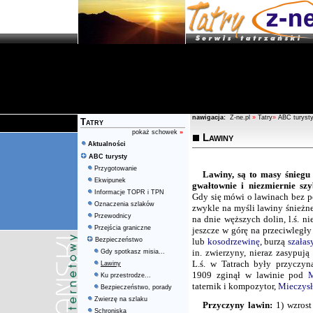
nawigacja:
Z-ne.pl
»
Tatry
»
ABC turyst
Tatry
pokaż schowek
»
Lawiny
Aktualności
ABC turysty
Przygotowanie
Lawiny, są to masy śniegu 
Ekwipunek
gwałtownie i niezmiernie sz
Informacje TOPR i TPN
Gdy się mówi o lawinach bez po
Oznaczenia szlaków
zwykle na myśli lawiny śnieżne
Przewodnicy
na dnie węższych dolin, l.ś. ni
Przejścia graniczne
jeszcze w górę na przeciwległy
Bezpieczeństwo
lub
kosodrzewinę
, burzą
szałas
in. zwierzyny, nieraz zasypuj
Gdy spotkasz misia...
L.ś. w Tatrach były przyczyn
Lawiny
1909 zginął w lawinie pod
Ku przestrodze...
taternik i kompozytor,
Mieczysł
Bezpieczeństwo, porady
Zwierzę na szlaku
Przyczyny lawin:
1) wzrost 
Schroniska