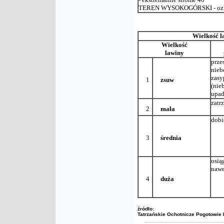
TEREN WYSOKOGÓRSKI - oznacza
Wielkość l
Wielkość
lawiny
prze
nieb
zasy
1
zsuw
(nie
upad
zatr
2
mała
dobi
3
średnia
osią
nawe
4
duża
źródło:
Tatrzańskie Ochotnicze Pogotowie 