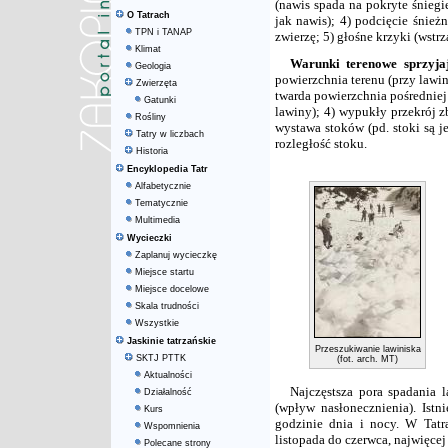
(nawis spada na pokryte śnieg
O Tatrach
jak nawis); 4) podcięcie śnież
TPN i TANAP
zwierzę; 5) głośne krzyki (wstrz
Klimat
Warunki terenowe sprzyja
Geologia
powierzchnia terenu (przy lawin
Zwierzęta
twarda powierzchnia pośredniej 
Gatunki
lawiny); 4) wypukły przekrój z
Rośliny
wystawa stoków (pd. stoki są je
Tatry w liczbach
rozległość stoku.
Historia
Encyklopedia Tatr
Alfabetycznie
Tematycznie
Multimedia
Wycieczki
Zaplanuj wycieczkę
Miejsce startu
Miejsce docelowe
Skala trudności
Wszystkie
Jaskinie tatrzańskie
Przeszukiwanie lawiniska
SKTJ PTTK
(fot. arch. MT)
Aktualności
Najczęstsza pora spadania 
Działalność
(wpływ nasłonecznienia). Istn
Kurs
godzinie dnia i nocy. W Tatr
Wspomnienia
listopada do czerwca, najwięcej
Polecane strony