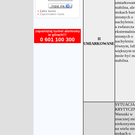
umiarkowan
stabilna, ale
»
Załóż konto
stokach bar
»
Zapomniałem hasła
stromych o
nachyleniu 
a zwłaszcza
zapamiętaj numer alarmowy
ekstremalni
w górach!!!
stromych o
0 601 100 300
II
nachyleniu
UMIARKOWANE
równym, lu
większym ni
może być m
stabilna.
SYTUACJA
KRYTYCZN
Warunki w
znacznej mi
niekorzystn
na wielu st
stokach o