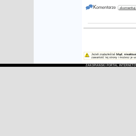
Jeżeli znalazłeś/aś
błąd
,
nieaktua
zawartość tej strony i możesz je u
ZAKOPIAŃSKI PORTAL INTERNET