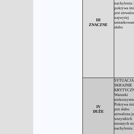
nachyleniu 
pokrywa śn
jest utrwalo
najwyżej
III
umiarkowani
ZNACZNE
słabo
SYTUACJA
SKRAJNIE
KRYTYCZN
Warunki
niekorzystn
Pokrywa śn
IV
jest słabo
DUŻE
utrwalona j
wszystkich
stromych st
nachyleniu 