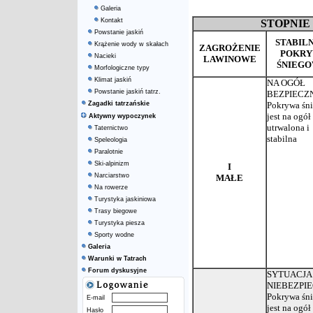
Galeria
Kontakt
STOPNIE
Powstanie jaskiń
STABIL
Krążenie wody w skałach
ZAGROŻENIE
POKR
Nacieki
LAWINOWE
ŚNIEG
Morfologiczne typy
Klimat jaskiń
NA OGÓŁ
Powstanie jaskiń tatrz.
BEZPIECZ
Zagadki tatrzańskie
Pokrywa śn
jest na ogół
Aktywny wypoczynek
utrwalona i
Taternictwo
stabilna
Speleologia
Paralotnie
Ski-alpinizm
I
Narciarstwo
MAŁE
Na rowerze
Turystyka jaskiniowa
Trasy biegowe
Turystyka piesza
Sporty wodne
Galeria
Warunki w Tatrach
Forum dyskusyjne
SYTUACJA
NIEBEZPI
Pokrywa śn
E-mail
jest na ogół
Hasło