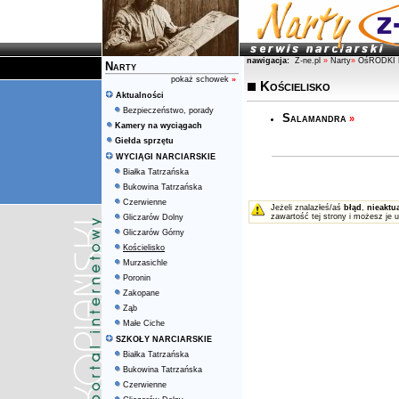
nawigacja:
Z-ne.pl
»
Narty
»
OśRODKI 
Narty
pokaż schowek
»
Kościelisko
Aktualności
Bezpieczeństwo, porady
Salamandra
»
Kamery na wyciągach
Giełda sprzętu
WYCIĄGI NARCIARSKIE
Białka Tatrzańska
Bukowina Tatrzańska
Czerwienne
Jeżeli znalazłeś/aś
błąd
,
nieaktu
zawartość tej strony i możesz je 
Gliczarów Dolny
Gliczarów Górny
Kościelisko
Murzasichle
Poronin
Zakopane
Ząb
Małe Ciche
SZKOŁY NARCIARSKIE
Białka Tatrzańska
Bukowina Tatrzańska
Czerwienne