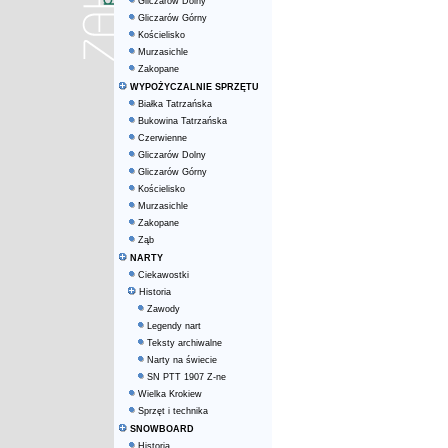
Gliczarów Dolny
Gliczarów Górny
Kościelisko
Murzasichle
Zakopane
WYPOŻYCZALNIE SPRZĘTU
Białka Tatrzańska
Bukowina Tatrzańska
Czerwienne
Gliczarów Dolny
Gliczarów Górny
Kościelisko
Murzasichle
Zakopane
Ząb
NARTY
Ciekawostki
Historia
Zawody
Legendy nart
Teksty archiwalne
Narty na świecie
SN PTT 1907 Z-ne
Wielka Krokiew
Sprzęt i technika
SNOWBOARD
Historia