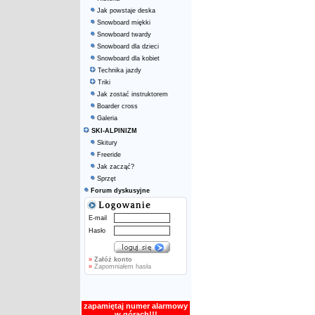
Jak powstaje deska
Snowboard miękki
Snowboard twardy
Snowboard dla dzieci
Snowboard dla kobiet
Technika jazdy
Triki
Jak zostać instruktorem
Boarder cross
Galeria
SKI-ALPINIZM
Skitury
Freeride
Jak zacząć?
Sprzęt
Forum dyskusyjne
E-mail
Hasło
»
Załóż konto
»
Zapomniałem hasła
zapamiętaj numer alarmowy
w górach!!!