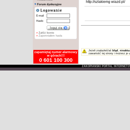
http://szlakiemg wiazd.pl/
Forum dyskusyjne
E-mail
Hasło
»
Załóż konto
»
Zapomniałem hasła
Jeżeli znalazłeś/aś
błąd
,
nieaktu
zapamiętaj numer alarmowy
zawartość tej strony i możesz je 
w górach!!!
0 601 100 300
ZAKOPIAŃSKI PORTAL INTERNET