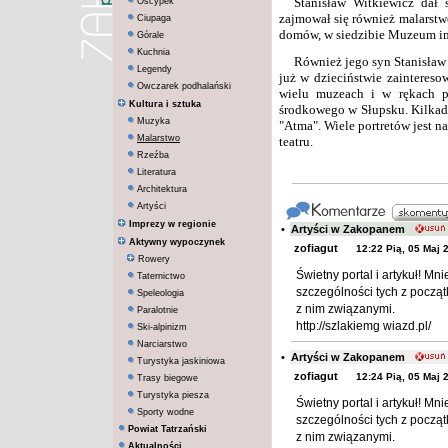
Stanisław Witkiewicz dał 
Oscypek
zajmował się również malarstw
Ciupaga
domów, w siedzibie Muzeum im
Górale
Kuchnia
Również jego syn Stanisła
Legendy
już w dzieciństwie zainteresow
Owczarek podhalański
wielu muzeach i w rękach p
Kultura i sztuka
środkowego w Słupsku. Kilkad
Muzyka
"Atma". Wiele portretów jest n
Malarstwo
teatru.
Rzeźba
Literatura
Architektura
Artyści
Imprezy w regionie
•
Artyści w Zakopanem
Aktywny wypoczynek
zofiagut
12:22 Pią, 05 Maj 
Rowery
Świetny portal i artykuł! Mn
Taternictwo
szczególności tych z począ
Speleologia
z nim związanymi.
Paralotnie
http://szlakiemg wiazd.pl/
Ski-alpinizm
Narciarstwo
•
Artyści w Zakopanem
Turystyka jaskiniowa
zofiagut
12:24 Pią, 05 Maj 
Trasy biegowe
Turystyka piesza
Świetny portal i artykuł! Mn
Sporty wodne
szczególności tych z począ
Powiat Tatrzański
z nim związanymi.
Aktualności