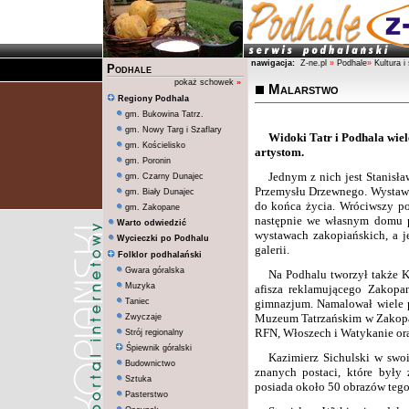
nawigacja:
Z-ne.pl
»
Podhale
»
Kultura i
Podhale
pokaż schowek
»
Malarstwo
Regiony Podhala
gm. Bukowina Tatrz.
gm. Nowy Targ i Szaflary
Widoki Tatr i Podhala wiel
gm. Kościelisko
artystom.
gm. Poronin
Jednym z nich jest Stanisł
gm. Czarny Dunajec
Przemysłu Drzewnego. Wystawia
gm. Biały Dunajec
do końca życia. Wróciwszy po
gm. Zakopane
następnie we własnym domu pr
Warto odwiedzić
wystawach zakopiańskich, a je
Wycieczki po Podhalu
galerii.
Folklor podhalański
Gwara góralska
Na Podhalu tworzył także K
Muzyka
afisza reklamującego Zakopa
Taniec
gimnazjum. Namalował wiele p
Muzeum Tatrzańskim w Zakopan
Zwyczaje
RFN, Włoszech i Watykanie or
Strój regionalny
Śpiewnik góralski
Kazimierz Sichulski w swo
Budownictwo
znanych postaci, które były 
Sztuka
posiada około 50 obrazów tego 
Pasterstwo