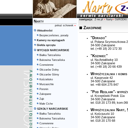
nawigacja:
Z-ne.pl
»
Narty
»
OśRODKI 
Narty
pokaż schowek
»
Zakopane
Aktualności
Bezpieczeństwo, porady
"Dorado"
Kamery na wyciągach
ul. Polana Szymoszkowa 2
34-500 Zakopane
Giełda sprzętu
tel. (+48 18) 20 172 30
WYCIĄGI NARCIARSKIE
Białka Tatrzańska
"Koziniec"
ul. Na Antałówkę 10
Bukowina Tatrzańska
34-500 Zakopane
Czerwienne
tel. (+48 18) 20 66 439
Gliczarów Dolny
Wypożyczalnia i komis
Gliczarów Górny
ul. Kasprusie 42
Kościelisko
34-500 Zakopane
Murzasichle
tel. +48 604 275 847
Poronin
"Pod Reglami"- wypoży
Zakopane
ul. Krzeptówki Potok 11a
Ząb
34-500 Zakopane
tel. 018 20 173 89, kom.06
Małe Ciche
SZKOŁY NARCIARSKIE
Wypożyczalnia Nart, 
ul. Kościuszki 10
Białka Tatrzańska
34-500 Zakopane
Bukowina Tatrzańska
tel. 018 20 170 68
Czerwienne