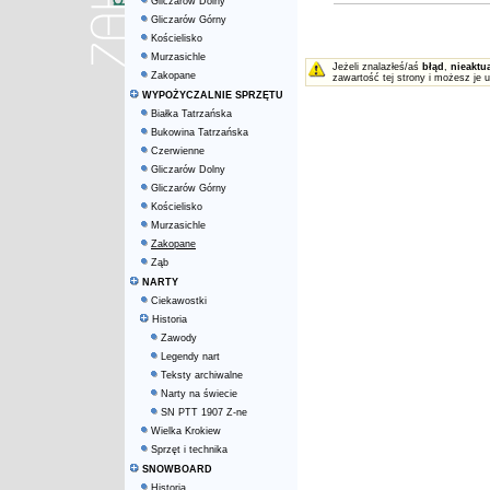
Gliczarów Dolny
Gliczarów Górny
Kościelisko
Murzasichle
Jeżeli znalazłeś/aś
błąd
,
nieaktu
Zakopane
zawartość tej strony i możesz je 
WYPOŻYCZALNIE SPRZĘTU
Białka Tatrzańska
Bukowina Tatrzańska
Czerwienne
Gliczarów Dolny
Gliczarów Górny
Kościelisko
Murzasichle
Zakopane
Ząb
NARTY
Ciekawostki
Historia
Zawody
Legendy nart
Teksty archiwalne
Narty na świecie
SN PTT 1907 Z-ne
Wielka Krokiew
Sprzęt i technika
SNOWBOARD
Historia