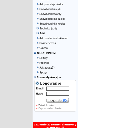
Jak powstaje deska
Snowboard miękki
Snowboard twardy
Snowboard dla dzieci
Snowboard dla kobiet
Technika jazdy
Triki
Jak zostać instruktorem
Boarder cross
Galeria
SKI-ALPINIZM
Skitury
Freeride
Jak zacząć?
Sprzęt
Forum dyskusyjne
E-mail
Hasło
»
Załóż konto
»
Zapomniałem hasła
zapamiętaj numer alarmowy
w górach!!!