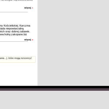
więcej
»
ny Kościeliskiej. Karczma
iada niepowtarzalną
kich oraz dobrej zabawie.
 www.holny.zakopane.biz
więcej
»
ania...)
, które mogą rozszerzyć