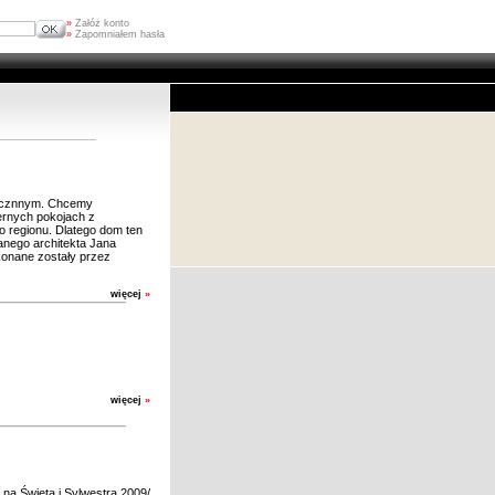
»
Załóż konto
»
Zapomniałem hasła
rocznnym. Chcemy
rnych pokojach z
 regionu. Dlatego dom ten
anego architekta Jana
ykonane zostały przez
więcej
»
więcej
»
a Święta i Sylwestra 2009/