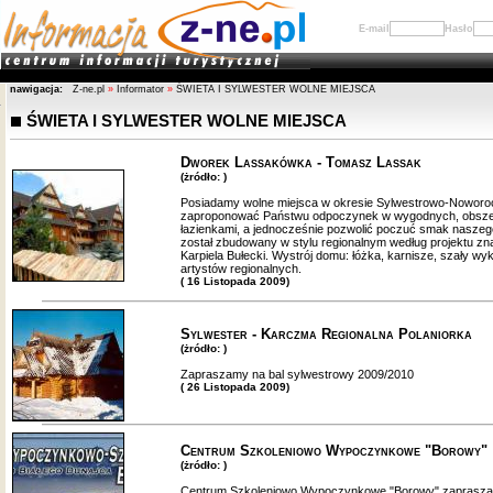
E-mail
Hasło
nawigacja:
Z-ne.pl
»
Informator
»
ŚWIETA I SYLWESTER WOLNE MIEJSCA
ŚWIETA I SYLWESTER WOLNE MIEJSCA
Dworek Lassakówka - Tomasz Lassak
(żródło: )
Posiadamy wolne miejsca w okresie Sylwestrowo-Nowo
zaproponować Państwu odpoczynek w wygodnych, obsze
łazienkami, a jednocześnie pozwolić poczuć smak naszego
został zbudowany w stylu regionalnym według projektu zn
Karpiela Bułecki. Wystrój domu: łóżka, karnisze, szały w
artystów regionalnych.
( 16 Listopada 2009)
Sylwester - Karczma Regionalna Polaniorka
(żródło: )
Zapraszamy na bal sylwestrowy 2009/2010
( 26 Listopada 2009)
Centrum Szkoleniowo Wypoczynkowe "Borowy"
(żródło: )
Centrum Szkoleniowo Wypoczynkowe "Borowy" zaprasza n