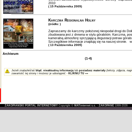
2010
( 15 Października 2009)
Karczma Regionalna Holny
(żródło: )
Zapraszamy do karczmy położonej nieopodal drogi do Doli
zbudowana jest z drewna w stylu góralskim. Karczma, pos
kameralną atmosferę sprzyjającą degustacji potraw górals
Szczegółowe informacje znajdują się na naszej stronie.
( 13 Października 2009)
Archiwum
(1-4)
Jeżeli znalazłeś/aś
błąd
,
nieaktualną informację
lub
posiadasz materiały
(teksty, zdjęcia, nagr
zawartość tej strony i możesz je udostępnić -
KLIKNIJ TU »»
ZAKOPIAŃSKI PORTAL INTERNETOWY
Copyright ©
MATinternet s.c.
-
ZAKOPANE
1999-2026