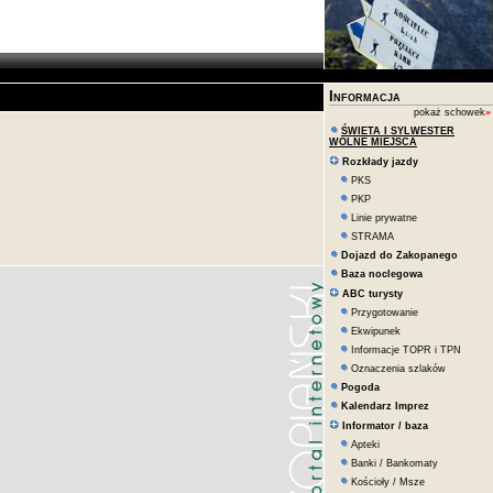
bilboard_informacje
Informacja
pokaż schowek
»
ŚWIETA I SYLWESTER
WOLNE MIEJSCA
Rozkłady jazdy
PKS
PKP
Linie prywatne
STRAMA
Dojazd do Zakopanego
Baza noclegowa
ABC turysty
Przygotowanie
Ekwipunek
Informacje TOPR i TPN
Oznaczenia szlaków
Pogoda
Kalendarz Imprez
Informator / baza
Apteki
Banki / Bankomaty
Kościoły / Msze