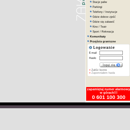
Stacje paliw
Parkingi
Telefony / Instytucje
Gdzie dobrze zjeść
Gdzie się zabawić
Kino / Teatr
Sport / Rekreacja
Komunikaty
Przejścia graniczne
E-mail
Hasło
»
Załóż konto
»
Zapomniałem hasła
zapamiętaj numer alarmowy
w górach!!!
0 601 100 300