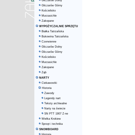
Gliczarów Dolny
Gliczarów Górny
Kościelisko
Murzasichle
Zakopane
WYPOŻYCZALNIE SPRZĘTU
Białka Tatrzańska
Bukowina Tatrzańska
Czerwienne
Gliczarów Dolny
Gliczarów Górny
Kościelisko
Murzasichle
Zakopane
Ząb
NARTY
Ciekawostki
Historia
Zawody
Legendy nart
Teksty archiwalne
Narty na świecie
SN PTT 1907 Z-ne
Wielka Krokiew
Sprzęt i technika
SNOWBOARD
Historia