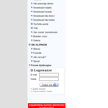
Jak powstaje deska
Snowboard miękki
Snowboard twardy
Snowboard dla dzieci
Snowboard dla kobiet
Technika jazdy
Triki
Jak zostać instruktorem
Boarder cross
Galeria
SKI-ALPINIZM
Skitury
Freeride
Jak zacząć?
Sprzęt
Forum dyskusyjne
E-mail
Hasło
»
Załóż konto
»
Zapomniałem hasła
zapamiętaj numer alarmowy
w górach!!!