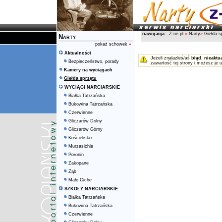
nawigacja:
Z-ne.pl
»
Narty
»
Giełda s
Narty
pokaż schowek
»
Aktualności
Jeżeli znalazłeś/aś
błąd
,
nieaktu
Bezpieczeństwo, porady
zawartość tej strony i możesz je 
Kamery na wyciągach
Giełda sprzętu
WYCIĄGI NARCIARSKIE
Białka Tatrzańska
Bukowina Tatrzańska
Czerwienne
Gliczarów Dolny
Gliczarów Górny
Kościelisko
Murzasichle
Poronin
Zakopane
Ząb
Małe Ciche
SZKOŁY NARCIARSKIE
Białka Tatrzańska
Bukowina Tatrzańska
Czerwienne