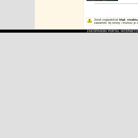
Jeżeli znalazłeś/aś
błąd
,
nieaktu
zawartość tej strony i możesz je 
ZAKOPIAŃSKI PORTAL INTERNET