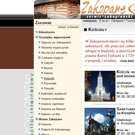
nawigacja:
Z-ne.pl
»
Zakopane
»
Turyst
Zakopane
pokaż schowek
»
Kościoły
Aktualności
Turystyka, wypoczynek
W Zakopanem mieści się kilka p
Spacery po Zakopanem
zakonnych. Ale przecież całki
Aktywny wypoczynek
ubogie w budynki, a katolicy
Wycieczka wirtualna
jezuita Karol Fabiani w 1759 
Ciekawe miejsca
o pogodę i urodzaj...
czytaj dalej 
Zabytki
Muzea
Kościół n
Galerie
pod wezwa
Kościoły
lokalizacja:
Pozostałe
ul. Krupówki 
Pomniki
Msze św.:
Kalendarz wydarzeń
06.30, 08.00
Imprezy kulturalne
Imprezy sportowe
Sanktuari
Kamera na Giewont
na Krzeptó
Kamery on-line
Miasto Zakopane
lokalizacja:
ul. Krzeptów
Historia
Dojazd do Zakopanego
Msze św.:
07.00, 08.30
Klimat