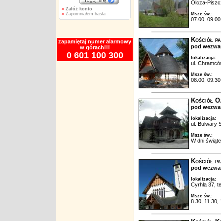
Olcza-Piszcz
»
Załóż konto
»
Zapomniałem hasła
Msze św.:
07.00, 09.00
Kościół pa
zapamiętaj numer alarmowy
pod wezwan
w górach!!!
0 601 100 300
lokalizacja:
ul. Chramców
Msze św.:
08.00, 09.30
Kościół O
pod wezwa
lokalizacja:
ul. Bulwary 
Msze św.:
W dni świąte
Kościół pa
pod wezwan
lokalizacja:
Cyrhla 37, te
Msze św.:
8.30, 11.30,