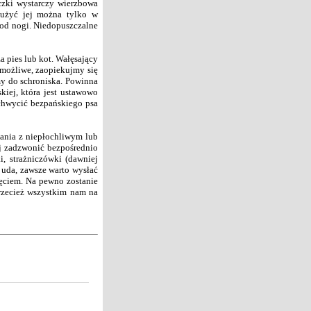
czki wystarczy wierzbowa
e użyć jej można tylko w
 pod nogi. Niedopuszczalne
pies lub kot. Wałęsający
 możliwe, zaopiekujmy się
my do schroniska. Powinna
iej, która jest ustawowo
chwycić bezpańskiego psa
nia z niepłochliwym lub
j zadzwonić bezpośrednio
, strażniczówki (dawniej
 uda, zawsze warto wysłać
zęciem. Na pewno zostanie
przecież wszystkim nam na