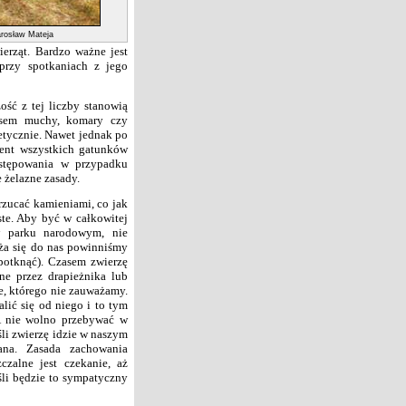
arosław Mateja
erząt. Bardzo ważne jest
przy spotkaniach z jego
ć z tej liczby stanowią
asem muchy, komary czy
etycznie. Nawet jednak po
cent wszystkich gatunków
ostępowania w przypadku
 żelazne zasady.
rzucać kamieniami, co jak
ste. Aby być w całkowitej
 parku narodowym, nie
iża się do nas powinniśmy
 potknąć). Czasem zwierzę
ne przez drapieżnika lub
e, którego nie zauważamy.
alić się od niego i to tym
A nie wolno przebywać w
śli zwierzę idzie w naszym
ana. Zasada zachowania
zalne jest czekanie, aż
śli będzie to sympatyczny