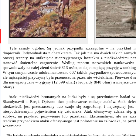
Tyle zasady ogólne. Są jednak przypadki szczególne – na przykład nie
drapieżnik. Indywidualista z charakterem. Tak jak nie ma dwóch takich samych
prostej recepty na uniknięcie nieprzyjemnego kontaktu z niedźwiedzimi p
stanowić śmiertelne zagrożenie. Według raportu norweskich naukowcó
spowodowały na całej ziemi śmierć 313 osób, co daje im piątą pozycję w rankin
W tym samym czasie udokumentowano 607 takich przypadków spowodowanych p
ale najczęściej przyczyną była przenoszona przez nie wścieklizna. Pierwsze dw
dla nas egzotyczne – tygrysy (12 599 ofiar) i leopardy (840 ofiar), a miejsce c
ofiary).
Ataki niedźwiedzi brunatnych na ludzi były i są przedmiotem badań w 
Skandynawii i Rosji. Opisano dwa podstawowe rodzaje ataków. Atak def
niedźwiedź jest przestraszony lub czuje się zagrożony, i najczęściej je
niespodziewanym pojawieniem się człowieka. Atak ofensywny zdarza się, 
zdobyć, na przykład pożywienie lub przestrzeń. Ekstremalnym, ale na szcz
rzadkim przypadkiem ataku ofensywnego jest polowanie na człowieka, na przy
w namiocie.
Nie każde spotkanie człowieka z niedźwiedziem kończy się atakiem. Wedłu