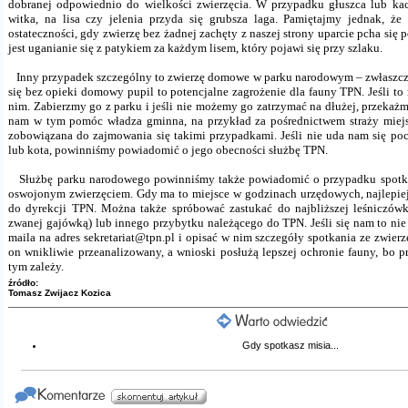
dobranej odpowiednio do wielkości zwierzęcia. W przypadku głuszca lub ka
witka, na lisa czy jelenia przyda się grubsza laga. Pamiętajmy jednak, ż
ostateczności, gdy zwierzę bez żadnej zachęty z naszej strony uparcie pcha się
jest uganianie się z patykiem za każdym lisem, który pojawi się przy szlaku.
Inny przypadek szczególny to zwierzę domowe w parku narodowym – zwłaszcza 
się bez opieki domowy pupil to potencjalne zagrożenie dla fauny TPN. Jeśli to
nim. Zabierzmy go z parku i jeśli nie możemy go zatrzymać na dłużej, przekaż
nam w tym pomóc władza gminna, na przykład za pośrednictwem straży miejsk
zobowiązana do zajmowania się takimi przypadkami. Jeśli nie uda nam się po
lub kota, powinniśmy powiadomić o jego obecności służbę TPN.
Służbę parku narodowego powinniśmy także powiadomić o przypadku spotka
oswojonym zwierzęciem. Gdy ma to miejsce w godzinach urzędowych, najlepie
do dyrekcji TPN. Można także spróbować zastukać do najbliższej leśniczówki
zwanej gajówką) lub innego przybytku należącego do TPN. Jeśli się nam to nie
maila na adres sekretariat@tpn.pl i opisać w nim szczegóły spotkania ze zwier
on wnikliwie przeanalizowany, a wnioski posłużą lepszej ochronie fauny, bo 
tym zależy.
źródło:
Tomasz Zwijacz Kozica
Gdy spotkasz misia...