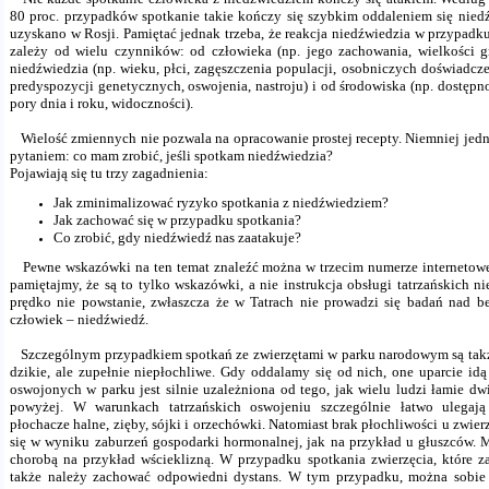
80 proc. przypadków spotkanie takie kończy się szybkim oddaleniem się nied
uzyskano w Rosji. Pamiętać jednak trzeba, że reakcja niedźwiedzia w przypadk
zależy od wielu czynników: od człowieka (np. jego zachowania, wielkości gr
niedźwiedzia (np. wieku, płci, zagęszczenia populacji, osobniczych doświadcz
predyspozycji genetycznych, oswojenia, nastroju) i od środowiska (np. dostępn
pory dnia i roku, widoczności).
Wielość zmiennych nie pozwala na opracowanie prostej recepty. Niemniej jedn
pytaniem: co mam zrobić, jeśli spotkam niedźwiedzia?
Pojawiają się tu trzy zagadnienia:
Jak zminimalizować ryzyko spotkania z niedźwiedziem?
Jak zachować się w przypadku spotkania?
Co zrobić, gdy niedźwiedź nas zaatakuje?
Pewne wskazówki na ten temat znaleźć można w trzecim numerze internetow
pamiętajmy, że są to tylko wskazówki, a nie instrukcja obsługi tatrzańskich ni
prędko nie powstanie, zwłaszcza że w Tatrach nie prowadzi się badań nad b
człowiek – niedźwiedź.
Szczególnym przypadkiem spotkań ze zwierzętami w parku narodowym są takż
dzikie, ale zupełnie niepłochliwe. Gdy oddalamy się od nich, one uparcie idą
oswojonych w parku jest silnie uzależniona od tego, jak wielu ludzi łamie dw
powyżej. W warunkach tatrzańskich oswojeniu szczególnie łatwo ulegają 
płochacze halne, zięby, sójki i orzechówki. Natomiast brak płochliwości u zwie
się w wyniku zaburzeń gospodarki hormonalnej, jak na przykład u głuszców.
chorobą na przykład wścieklizną. W przypadku spotkania zwierzęcia, które z
także należy zachować odpowiedni dystans. W tym przypadku, można sobie