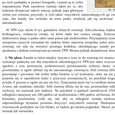
po nich pamiątka w postaci fotografii, czasem są to tylko
wspomnienia. Park narodowy istnieje także po to, aby
ludziom dostarczać takich emocji, jednak jego głównym
fot. J
celem jest ochrona przyrody, w tym także wszystkich zamieszkujących go zwi
więc, aby każdy, kto wchodzi na teren parku wiedział, jak się zachować 
mieszkańcami.
W TPN żyje około 8 tys. gatunków różnych zwierząt. Zdecydowaną większoś
bezkręgowce, zwłaszcza owady, na które mało kto zwraca uwagę. Tymcz
dżdżownice mają w parku takie same prawa jak niedźwiedzie. Przynajmniej teor
zawężeniu naszych rozważań do ssaków, które stanowią niespełna jeden pro
zwierząt, nie uda się stworzyć prostego kodeksu, określającego zasady p
spotkania z dzikim zwierzęciem na terenie TPN. Można jednak sformułować dwie
1. Nie płosz.
Zasada ta mówi między innymi o tym, że do zwierząt nie można 
wykazuje praktyka, nie dla wszystkich odwiedzających TPN jest takie oczywi
zgodzie z tym pierwszym, podstawowym przykazaniem ochrony fauny w
powinniśmy w ogóle zbliżać się do zauważonego zwierzęcia. Jeśli zwierzę zbl
przystanąć i poczekać lub zrobić kilka kroków w tył (ostrożnie, żeby się nie
pojawia się w sąsiedztwie ludzi z przyczyn zewnętrznych, na przykład ściga
rywala. Z pozoru w ogóle się nas nie boi. Tymczasem może być w wielkim stresi
A stres, jak wiadomo, szkodzi. Jeśli zwierzę zbliża się do nas, powinniśmy odd
szybciej, im zwierzak jest większy. Na przykład w parkach narodowych US
odległości mniejszej niż 100 jardów od niedźwiedzia i 500 jardów od bizona. Je
kierunku, powinniśmy cofać się, tak, aby ta odległość została zachow
odpowiedniego dystansu powinna dotyczyć wszystkich zwierząt. Niedopuszc
zwierzaczek podejdzie na tyle blisko, że będzie go można pogłaskać. Nawet, je
świstak lub wiewiórka.