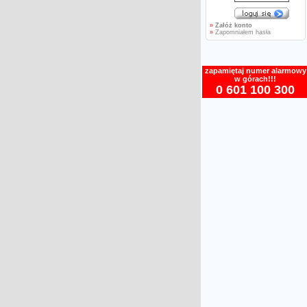
»
Załóż konto
»
Zapomniałem hasła
zapamiętaj numer alarmowy
w górach!!!
0 601 100 300