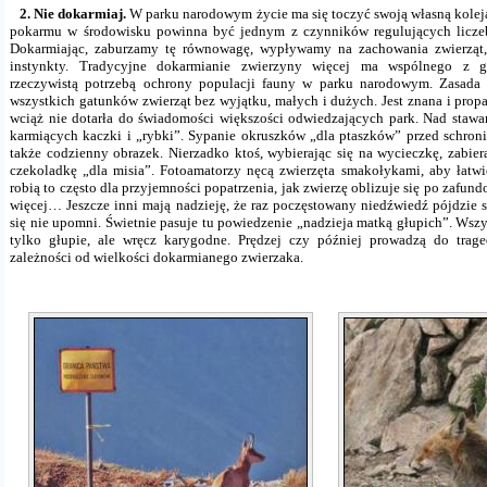
2. Nie dokarmiaj.
W parku narodowym życie ma się toczyć swoją własną kolej
pokarmu w środowisku powinna być jednym z czynników regulujących liczeb
Dokarmiając, zaburzamy tę równowagę, wypływamy na zachowania zwierząt, 
instynkty. Tradycyjne dokarmianie zwierzyny więcej ma wspólnego z g
rzeczywistą potrzebą ochrony populacji fauny w parku narodowym. Zasada 
wszystkich gatunków zwierząt bez wyjątku, małych i dużych. Jest znana i prop
wciąż nie dotarła do świadomości większości odwiedzających park. Nad stawa
karmiących kaczki i „rybki”. Sypanie okruszków „dla ptaszków” przed schron
także codzienny obrazek. Nierzadko ktoś, wybierając się na wycieczkę, zabi
czekoladkę „dla misia”. Fotoamatorzy nęcą zwierzęta smakołykami, aby łatwie
robią to często dla przyjemności popatrzenia, jak zwierzę oblizuje się po zafund
więcej… Jeszcze inni mają nadzieję, że raz poczęstowany niedźwiedź pójdzie s
się nie upomni. Świetnie pasuje tu powiedzenie „nadzieja matką głupich”. Wszy
tylko głupie, ale wręcz karygodne. Prędzej czy później prowadzą do trag
zależności od wielkości dokarmianego zwierzaka.