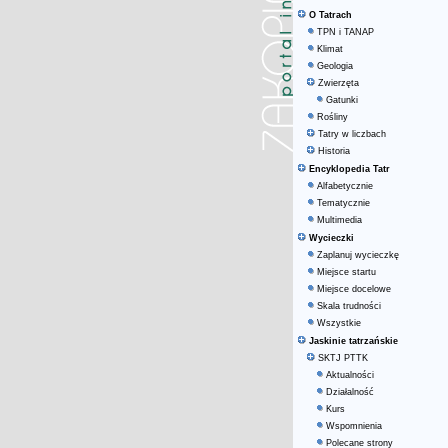
O Tatrach
TPN i TANAP
Klimat
Geologia
Zwierzęta
Gatunki
Rośliny
Tatry w liczbach
Historia
Encyklopedia Tatr
Alfabetycznie
Tematycznie
Multimedia
Wycieczki
Zaplanuj wycieczkę
Miejsce startu
Miejsce docelowe
Skala trudności
Wszystkie
Jaskinie tatrzańskie
SKTJ PTTK
Aktualności
Działalność
Kurs
Wspomnienia
Polecane strony