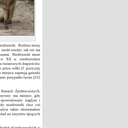
dźwiedź. Roślino-żerny
 niedź-wiedzi, tak nie ma
azurami. Niedźwiedź może
w w XX w. niedźwiedzie
gu światowych drapieżców.
rzez wilki (3. pozycja),
a miejsca zajmują gatunki
zwarte przypadło lwom (552
Stanach Zjednoczonych,
ensywny ma miejsce, gdy
st spowodowany nagłym i
gdy niedźwiedź chce coś
ęście także ekstremalnie
kład na turystów śpiących
g badań skandynawskich w