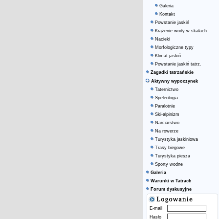
Galeria
Kontakt
Powstanie jaskiń
Krążenie wody w skałach
Nacieki
Morfologiczne typy
Klimat jaskiń
Powstanie jaskiń tatrz.
Zagadki tatrzańskie
Aktywny wypoczynek
Taternictwo
Speleologia
Paralotnie
Ski-alpinizm
Narciarstwo
Na rowerze
Turystyka jaskiniowa
Trasy biegowe
Turystyka piesza
Sporty wodne
Galeria
Warunki w Tatrach
Forum dyskusyjne
E-mail
Hasło