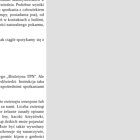
źwiedzia. Podobne wyniki
u spotkania z człowiekiem
upy, posiadania psa), od
eń w kontaktach z ludźmi,
ości naturalnego pokarmu,
ak ciągle spotykamy się z
ego „Biuletynu TPN”. Ale
edźwiedzi. Instrukcja taka
ezpośrednimi spotkaniami
e zwierzęta oswojone lub
 za nami. Liczba zwierząt
ie żelazne zasady opisane
lisy, kaczki krzyżówki,
rząt dzikich może pojawiać
 Może być także wywołany
achowuje się natarczywie,
 pomóc kijem o grubości