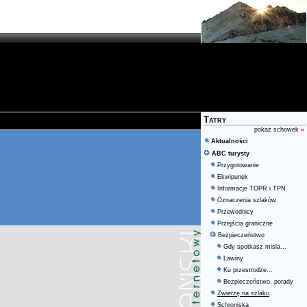
Tatry
pokaż schowek
»
Aktualności
ABC turysty
Przygotowanie
Ekwipunek
Informacje TOPR i TPN
Oznaczenia szlaków
Przewodnicy
Przejścia graniczne
Bezpieczeństwo
Gdy spotkasz misia...
Lawiny
Ku przestrodze...
Bezpieczeństwo, porady
Zwierzę na szlaku
Schroniska