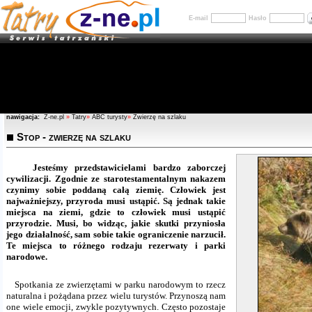
E-mail
Hasło
nawigacja:
Z-ne.pl
»
Tatry
»
ABC turysty
»
Zwierzę na szlaku
Stop - zwierzę na szlaku
Jesteśmy przedstawicielami bardzo zaborczej
cywilizacji. Zgodnie ze starotestamentalnym nakazem
czynimy sobie poddaną całą ziemię. Człowiek jest
najważniejszy, przyroda musi ustąpić. Są jednak takie
miejsca na ziemi, gdzie to człowiek musi ustąpić
przyrodzie. Musi, bo widząc, jakie skutki przyniosła
jego działalność, sam sobie takie ograniczenie narzucił.
Te miejsca to różnego rodzaju rezerwaty i parki
narodowe.
Spotkania ze zwierzętami w parku narodowym to rzecz
naturalna i pożądana przez wielu turystów. Przynoszą nam
one wiele emocji, zwykle pozytywnych. Często pozostaje