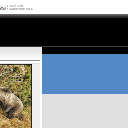
»
Załóż konto
»
Zapomniałem hasła