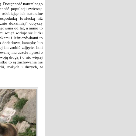
ą. Dostępność naturalnego
ność populacji zwierząt.
osłabiając ich naturalne
ospodarką łowiecką niż
„nie dokarmiaj” dotyczy
agowana od lat, a mimo to
mi wciąż widuje się ludzi
iskami i leśniczówkami to
era dodatkową kanapkę lub
j im zrobić zdjęcie. Inni
owanej mu uczcie i prosi o
woją drogą i o nic więcej
stko to są zachowania nie
edii, małych i dużych, w