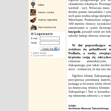
charakterze lokalnym. Powstaje
folklor
wschód - wyż. Wówczas masy po
drodze pasmo tatrzańskie i wzn
kultura i sztuka
nich para wodna ulega skrople
Wierchami. Pozbawione wilgoci 
imprezy regionalne
100 metrów różnicy wysokości,
zanotowano w czasie słynnego
baza turystyczna
km/godz.
powalił wiele set he
szkody łamiąc drzewa, niszcząc
E-mail
Hasło
W dni poprzedzające ud
zwiększa się pobudliwość 
Podhala, a osoby, cierpią
»
Załóż konto
»
Zapomniałem hasła
krążenia czują się zdecydow
ciśnienie atmosferyczne,
Zakopanego, jest także niezbyt
serce - zwłaszcza, że ma ono ni
Ogólnie klimat Zakopanego
przyspiesza przemianę materi
pomaga w leczeniu wielu chorób
na drastyczną różnicę klimatu 
Zakopanego i Tatr w stosunku d
się własnemu zdrowiu i, w razi
źródło:
Archiwum Muzeum Tatrzańskiego