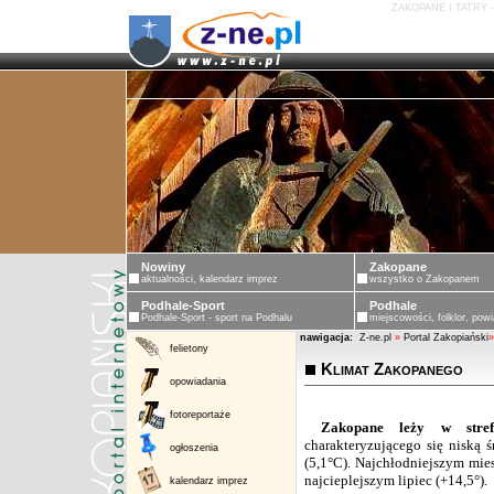
ZAKOPANE I TATRY 
Nowiny
Zakopane
aktualności, kalendarz imprez
wszystko o Zakopanem
Podhale-Sport
Podhale
Podhale-Sport - sport na Podhalu
miejscowości, folklor, powi
nawigacja:
Z-ne.pl
»
Portal Zakopiański
»
felietony
Klimat Zakopanego
opowiadania
fotoreportaże
Zakopane leży w strefi
charakteryzującego się niską ś
ogłoszenia
(5,1°C). Najchłodniejszym miesi
najcieplejszym lipiec (+14,5°).
kalendarz imprez