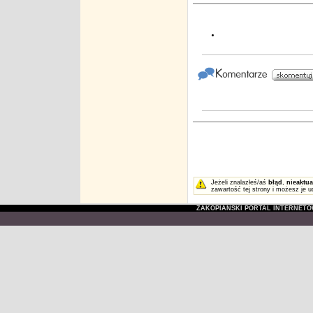
Jeżeli znalazłeś/aś
błąd
,
nieaktua
zawartość tej strony i możesz je u
ZAKOPIAŃSKI PORTAL INTERNET