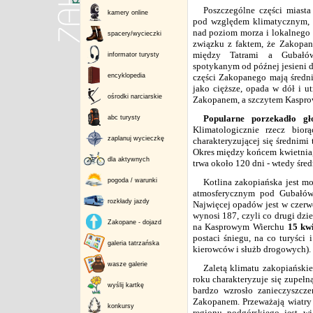
Poszczególne części miasta
kamery online
pod względem klimatycznym, 
nad poziom morza i lokalnego 
spacery/wycieczki
związku z faktem, że Zakopane
między Tatrami a Gubałów
informator turysty
spotykanym od późnej jesieni 
encyklopedia
części Zakopanego mają średni
jako cięższe, opada w dół i u
ośrodki narciarskie
Zakopanem, a szczytem Kasprow
Popularne porzekadło gł
abc turysty
Klimatologicznie rzecz bior
zaplanuj wycieczkę
charakteryzującej się średnim
Okres między końcem kwietnia, 
dla aktywnych
trwa około 120 dni - wtedy śred
pogoda / warunki
Kotlina zakopiańska jest m
atmosferycznym pod Gubałó
rozkłady jazdy
Najwięcej opadów jest w czerwc
wynosi 187, czyli co drugi dz
Zakopane - dojazd
na Kasprowym Wierchu
15 kwi
postaci śniegu, na co turyści
galeria tatrzańska
kierowców i służb drogowych).
wasze galerie
Zaletą klimatu zakopiańskie
roku charakteryzuje się zupełn
wyślij kartkę
bardzo wzrosło zanieczyszcz
Zakopanem. Przeważają wiatry
konkursy
regionu podgórskiego jest 