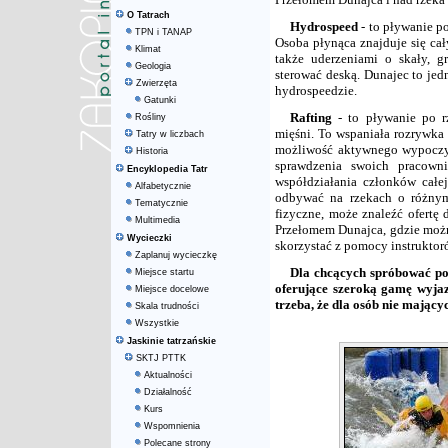
O Tatrach
Hydrospeed
- to pływanie p
TPN i TANAP
Osoba płynąca znajduje się cał
Klimat
także uderzeniami o skały, g
Geologia
sterować deską. Dunajec to jed
Zwierzęta
hydrospeedzie.
Gatunki
Rafting
- to pływanie po r
Rośliny
mięśni. To wspaniała rozrywka 
Tatry w liczbach
możliwość aktywnego wypoczyn
Historia
sprawdzenia swoich pracown
Encyklopedia Tatr
współdziałania członków całe
Alfabetycznie
odbywać na rzekach o różnym
Tematycznie
fizyczne, może znaleźć ofertę 
Multimedia
Przełomem Dunajca, gdzie mo
Wycieczki
skorzystać z pomocy instruktor
Zaplanuj wycieczkę
Dla chcących spróbować pow
Miejsce startu
oferujące szeroką gamę wyjaz
Miejsce docelowe
trzeba, że dla osób nie mając
Skala trudności
Wszystkie
Jaskinie tatrzańskie
SKTJ PTTK
Aktualności
Działalność
Kurs
Wspomnienia
Polecane strony