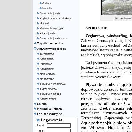
Galeria
Kontakt
Powstanie jaskiń
(fot. archiw
Krążenie wody w skałach
Nacieki
SPOKOJNIE
Morfologiczne typy
Klimat jaskiń
Żeglarstwo, windsurfing, 
Powstanie jaskiń tatrz.
Zalewem Czorsztyńskim (ok. 30
Zagadki tatrzańskie
km na północny-zachód) od Za
Aktywny wypoczynek
możliwość korzystania z wind
Taternictwo
żeglarskich, wypożyczalni sprz
Speleologia
Nad jeziorem Czorsztyńskim
Paralotnie
jeziorze Orawskim znajduje si
Ski-alpinizm
z zalanych wiosek (m.in. zab
Narciarstwo
statkami wycieczkowymi.
Na rowerze
Turystyka jaskiniowa
Pływanie -
osoby chcące p
doprowadzić do szoku termicz
Trasy biegowe
w nich pływać. Oczywiście ni
Turystyka piesza
chcące popływać powinny o
Sporty wodne
pensjonatów oferuje możliwo
Galeria
zewnątrz.
Osoby chcące od
Warunki w Tatrach
termalnych usytuowanych 
Forum dyskusyjne
Tatrzańskiej. Zapewniają wi
Aquapark znajduje się w o
E-mail
we Vrbowie. Najbliżej Z
Hasło