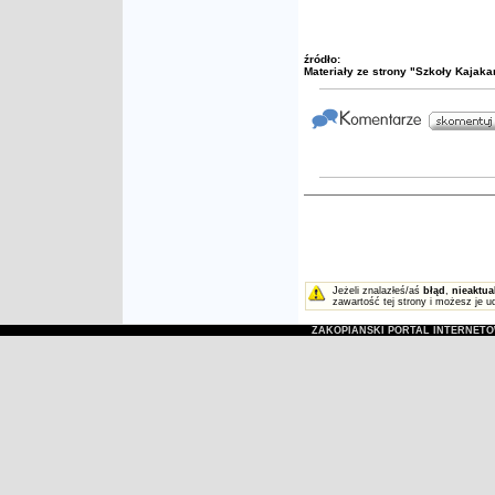
źródło:
Materiały ze strony "Szkoły Kajak
Jeżeli znalazłeś/aś
błąd
,
nieaktua
zawartość tej strony i możesz je u
ZAKOPIAŃSKI PORTAL INTERNET