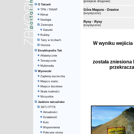
(przejście drogowe)
O Tatrach
Góra Magura - Oravice
TPN i TANAP
(turystyczne)
Klimat
Geologia
Rysy - Rysy
Zwierzęta
(turystyczne)
Gatunki
Rośliny
Tatry w liczbach
W wyniku wejścia 
Historia
Encyklopedia Tatr
Alfabetycznie
Tematycznie
została zniesiona
Multimedia
przekracza
Wycieczki
Zaplanuj wycieczkę
Miejsce startu
Miejsce docelowe
Skala trudności
Wszystkie
Jaskinie tatrzańskie
SKTJ PTTK
Aktualności
Działalność
Kurs
Wspomnienia
Polecane strony