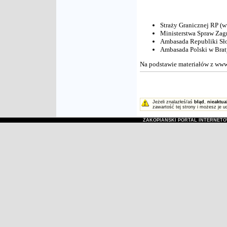
Straży Granicznej RP (w
Ministerstwa Spraw Zag
Ambasada Republiki Sło
Ambasada Polski w Brat
Na podstawie materiałów z www
Jeżeli znalazłeś/aś
błąd
,
nieaktua
zawartość tej strony i możesz je u
ZAKOPIAŃSKI PORTAL INTERNET