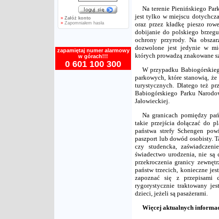
Na terenie Pienińskiego Pa
jest tylko w miejscu dotychcz
»
Załóż konto
»
Zapomniałem hasła
oraz przez kładkę pieszo ro
dobijanie do polskiego brzegu
ochrony przyrody. Na obszar
dozwolone jest jedynie w mie
zapamiętaj numer alarmowy
których prowadzą znakowane sz
w górach!!!
0 601 100 300
W przypadku Babiogórskiego
parkowych, które stanowią, że
turystycznych. Dlatego też pr
Babiogórskiego Parku Narodow
Jałowieckiej.
Na granicach pomiędzy pań
takie przejścia dołączać do 
państwa strefy Schengen pow
paszport lub dowód osobisty. T
czy studencka, zaświadczen
świadectwo urodzenia, nie s
przekroczenia granicy zewnętr
państw trzecich, konieczne je
zapoznać się z przepisami
rygorystycznie traktowany je
dzieci, jeżeli są pasażerami.
Więcej aktualnych informac