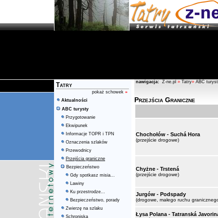
nawigacja:
Z-ne.pl
»
Tatry
»
ABC turys
Tatry
pokaż schowek
»
Przejścia Graniczne
Aktualności
ABC turysty
Przygotowanie
Ekwipunek
Informacje TOPR i TPN
Chochołów - Suchá Hora
(przejście drogowe)
Oznaczenia szlaków
Przewodnicy
Przejścia graniczne
Bezpieczeństwo
Chyżne - Trstená
(przejście drogowe)
Gdy spotkasz misia...
Lawiny
Ku przestrodze...
Jurgów - Podspady
(drogowe, małego ruchu graniczneg
Bezpieczeństwo, porady
Zwierzę na szlaku
Łysa Polana - Tatranská Javorin
Schroniska