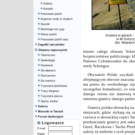
Galeria
Kontakt
Powstanie jaskiń
Krążenie wody w skałach
Nacieki
Morfologiczne typy
Klimat jaskiń
Granica w górach -
w tle Goryc
Powstanie jaskiń tatrz.
(fot. Wojciec
Zagadki tatrzańskie
Aktywny wypoczynek
terenie całego obszaru Sch
Taternictwo
bezpieczeństwa publicznego k
Speleologia
Państwo Członkowskie do okre
strefy Schengen.
Paralotnie
Ski-alpinizm
Obywatele Polski uzyskal
Narciarstwo
obejmującym obecnie znaczną c
Na rowerze
ma prawo do swobodnego wjaz
Turystyka jaskiniowa
szczególne formalności, co oz
Trasy biegowe
danego terenu nie stanowią i
Turystyka piesza
istnieniu granicy danego państw
Sporty wodne
Galeria
Granicę polsko-słowacką na
Warunki w Tatrach
miejscach, gdzie stykają się 
czerwca w słowackiej części Ta
Forum dyskusyjne
przekraczanie granicy jest zak
Grześ, Raczkowa i Sucha Prze
E-mail
należy że niektóre z tych przejś
Hasło