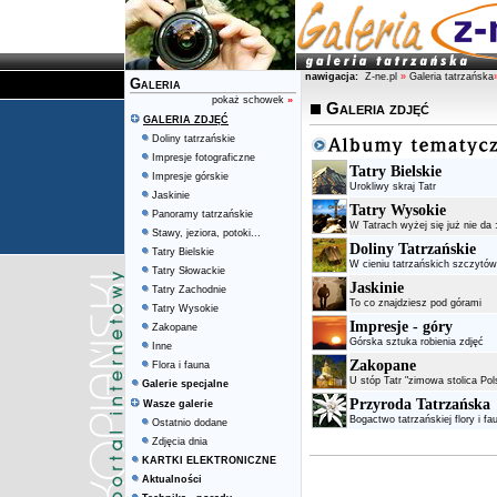
nawigacja:
Z-ne.pl
»
Galeria tatrzańska
Galeria
pokaż schowek
»
Galeria zdjęć
GALERIA ZDJĘĆ
Doliny tatrzańskie
Impresje fotograficzne
Tatry Bielskie
Impresje górskie
Urokliwy skraj Tatr
Jaskinie
Tatry Wysokie
Panoramy tatrzańskie
W Tatrach wyżej się już nie da :
Stawy, jeziora, potoki...
Doliny Tatrzańskie
Tatry Bielskie
W cieniu tatrzańskich szczytów
Tatry Słowackie
Jaskinie
Tatry Zachodnie
To co znajdziesz pod górami
Tatry Wysokie
Impresje - góry
Zakopane
Górska sztuka robienia zdjęć
Inne
Zakopane
Flora i fauna
U stóp Tatr "zimowa stolica Pols
Galerie specjalne
Przyroda Tatrzańska
Wasze galerie
Bogactwo tatrzańskiej flory i fa
Ostatnio dodane
Zdjęcia dnia
KARTKI ELEKTRONICZNE
Aktualności