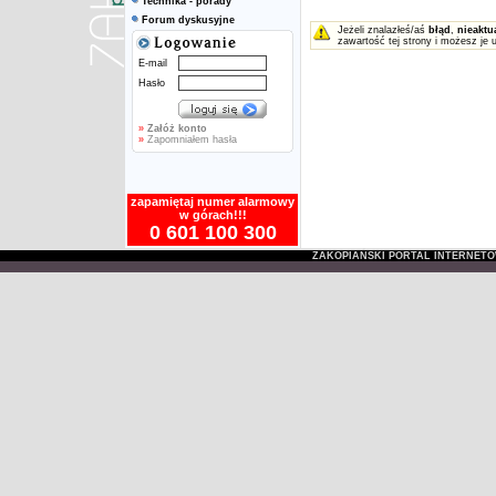
Technika - porady
Forum dyskusyjne
Jeżeli znalazłeś/aś
błąd
,
nieaktu
zawartość tej strony i możesz je 
E-mail
Hasło
»
Załóż konto
»
Zapomniałem hasła
zapamiętaj numer alarmowy
w górach!!!
0 601 100 300
ZAKOPIAŃSKI PORTAL INTERNET