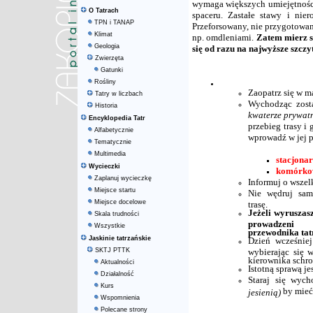
wymaga większych umiejętności,
O Tatrach
spaceru. Zastałe stawy i nie
TPN i TANAP
Przeforsowany, nie przygotowa
Klimat
np. omdleniami.
Zatem mierz s
Geologia
się od razu na najwyższe szczyt
Zwierzęta
Gatunki
Rośliny
Zaopatrz się w m
Tatry w liczbach
Wychodząc zos
Historia
kwaterze prywatn
Encyklopedia Tatr
przebieg trasy i
Alfabetycznie
wprowadź w jej 
Tematycznie
Multimedia
stacjona
Wycieczki
komórkow
Zaplanuj wycieczkę
Informuj o wszel
Miejsce startu
Nie wędruj sam
Miejsce docelowe
trasę.
Jeżeli wyruszasz
Skala trudności
prowadzen
Wszystkie
przewodnika tat
Jaskinie tatrzańskie
Dzień wcześnie
SKTJ PTTK
wybierając się w
kierownika schro
Aktualności
Istotną sprawą j
Działalność
Staraj się wyc
Kurs
by mieć 
jesienią)
Wspomnienia
Polecane strony