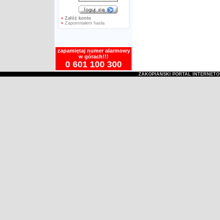
»
Załóż konto
»
Zapomniałem hasła
zapamiętaj numer alarmowy
w górach!!!
0 601 100 300
ZAKOPIAŃSKI PORTAL INTERNET