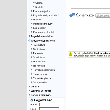
Galeria
Kontakt
Powstanie jaskiń
Krążenie wody w skałach
Nacieki
Morfologiczne typy
Klimat jaskiń
Powstanie jaskiń tatrz.
Zagadki tatrzańskie
Aktywny wypoczynek
Taternictwo
Speleologia
Paralotnie
Jeżeli znalazłeś/aś
błąd
,
nieaktua
zawartość tej strony i możesz je u
Ski-alpinizm
Narciarstwo
Na rowerze
Turystyka jaskiniowa
Trasy biegowe
Turystyka piesza
Sporty wodne
Galeria
Warunki w Tatrach
Forum dyskusyjne
E-mail
Hasło