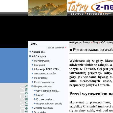
nawigacja:
Z-ne.pl
»
Tatry
»
ABC turyst
Tatry
pokaż schowek
»
Przygotowanie do wyjś
Aktualności
ABC turysty
Wybierasz się w góry. Masz
Przygotowanie
odwiedzić ulubione zakątki, 
Ekwipunek
wizyta w Tatrach. Cel jest j
Informacje TOPR i TPN
tatrzańskiej przyrody. Tatry
Oznaczenia szlaków
góry jak wiadomo bywają nie
Przewodnicy
kilka niezawodnych zasad
Przejścia graniczne
bezpieczny pobyt w Tatrach.
Bezpieczeństwo
Gdy spotkasz misia...
Przed wyruszeniem na
Lawiny
Ku przestrodze...
Skorzystaj z przewodników,
Bezpieczeństwo, porady
przybliży Ci stopień trudności 
Zwierzę na szlaku
się na dany szlak, weź pod uw
Schroniska