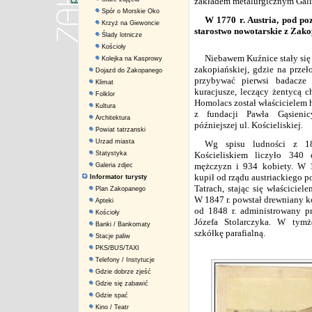
zakładem metalurgicznym Galic
Spór o Morskie Oko
W 1770 r. Austria, pod po
Krzyż na Giewoncie
starostwo nowotarskie z Zako
Ślady lotnicze
Kościoły
Niebawem Kuźnice stały się
Kolejka na Kasprowy
zakopiańskiej, gdzie na przeł
Dojazd do Zakopanego
przybywać pierwsi badacze 
Klimat
kuracjusze, leczący żentycą 
Folklor
Homolacs został właścicielem h
Kultura
z fundacji Pawła Gąsienic
Architektura
późniejszej ul. Kościeliskiej.
Powiat tatrzanski
Urzad miasta
Wg spisu ludności z 1
Statystyka
Kościeliskiem liczyło 340
mężczyzn i 934 kobiety. W 
Galeria zdjec
kupił od rządu austriackiego p
Informator turysty
Tatrach, stając się właściciel
Plan Zakopanego
W 1847 r. powstał drewniany koś
Apteki
od 1848 r. administrowany p
Kościoły
Józefa Stolarczyka. W tymż
Banki / Bankomaty
szkółkę parafialną.
Stacje paliw
PKS/BUS/TAXI
Telefony / Instytucje
Gdzie dobrze zjeść
Gdzie się zabawić
Gdzie spać
Kino / Teatr