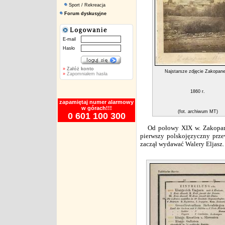
Sport / Rekreacja
Forum dyskusyjne
E-mail
Hasło
»
Załóż konto
Najstarsze zdjęcie Zakopan
»
Zapomniałem hasła
1860 r.
zapamiętaj numer alarmowy
w górach!!!
(fot. archiwum MT)
0 601 100 300
Od połowy XIX w.
Zakop
pierwszy polskojęzyczny prze
zaczął wydawać Walery Eljasz.