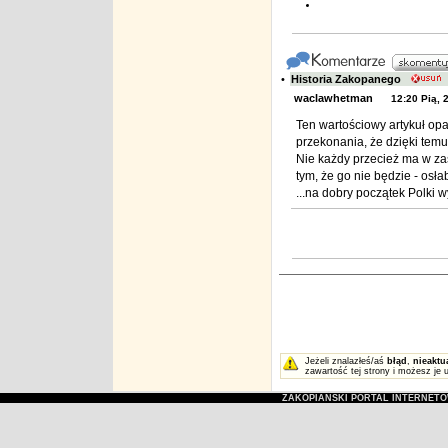
•
Historia Zakopanego
waclawhetman
12:20 Pią, 
Ten wartościowy artykuł op
przekonania, że dzięki temu
Nie każdy przecież ma w zas
tym, że go nie będzie - osłab
...na dobry początek Polki w
Jeżeli znalazłeś/aś
błąd
,
nieaktu
zawartość tej strony i możesz je 
ZAKOPIAŃSKI PORTAL INTERNET