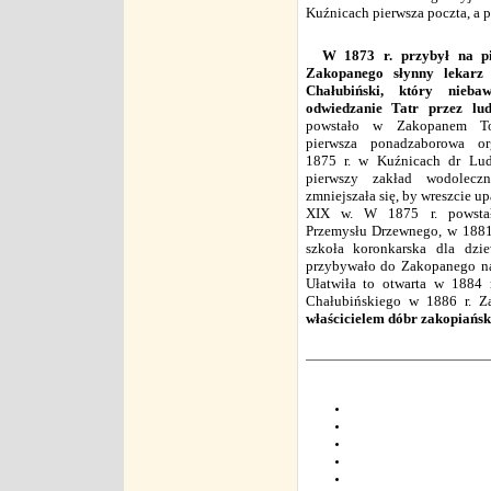
Kuźnicach pierwsza poczta, a p
W 1873 r. przybył na pi
Zakopanego słynny lekarz
Chałubiński, który nieb
odwiedzanie Tatr przez ludz
powstało w Zakopanem Tow
pierwsza ponadzaborowa or
1875 r. w Kuźnicach dr Lud
pierwszy zakład wodoleczn
zmniejszała się, by wreszcie up
XIX w. W 1875 r. powstał
Przemysłu Drzewnego, w 1881
szkoła koronkarska dla dzi
przybywało do Zakopanego na
Ułatwiła to otwarta w 1884 
Chałubińskiego w 1886 r. Za
właścicielem dóbr zakopiańsk