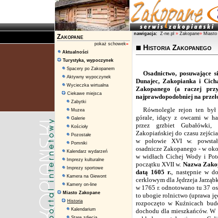
nawigacja:
Z-ne.pl
»
Zakopane
»
Miasto
Zakopane
pokaż schowek
»
Historia Zakopanego
Aktualności
Turystyka, wypoczynek
Spacery po Zakopanem
Osadnictwo, posuwające 
Aktywny wypoczynek
Dunajec
, Zakopianka i Cich
Wycieczka wirtualna
Zakopanego (a raczej przy
Ciekawe miejsca
najprawdopodobniej na przeł
Zabytki
Równolegle rejon ten był 
Muzea
górale, idący z owcami w h
Galerie
przez grzbiet Gubałówki, 
Kościoły
Zakopiańskiej do czasu zejścia
Pozostałe
w połowie XVI w. powstały
Pomniki
osadnicze Zakopanego - w okol
Kalendarz wydarzeń
w widłach Cichej Wody i Pot
Imprezy kulturalne
początku XVII w.
Nazwa
Zako
Imprezy sportowe
datą 1605 r.
, następnie w 
Kamera na Giewont
cerklowym dla Jędrzeja Jarząb
Kamery on-line
w 1765 r. odnotowano tu 37 osi
Miasto Zakopane
to ubogie rolnictwo (uprawa ję
Historia
rozpoczęto w Kuźnicach budo
Kalendarium
dochodu dla mieszkańców. W 
Stare zdjęcia