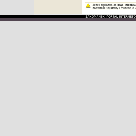
Jeżeli znalazłeś/aś
błąd
,
nieaktu
zawartość tej strony i możesz je 
ZAKOPIAŃSKI PORTAL INTERNET