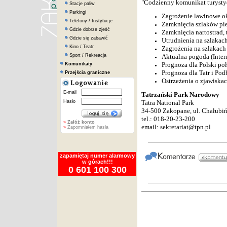
"Codzienny komunikat turystyc
Stacje paliw
Parkingi
Zagrożenie lawinowe o
Telefony / Instytucje
Zamknięcia szlaków pi
Gdzie dobrze zjeść
Zamknięcia nartostrad, t
Gdzie się zabawić
Utrudnienia na szlakac
Kino / Teatr
Zagrożenia na szlakach
Sport / Rekreacja
Aktualna pogoda (Inte
Prognoza dla Polski po
Komunikaty
Prognoza dla Tatr i Pod
Przejścia graniczne
Ostrzeżenia o zjawiska
E-mail
Tatrzański Park Narodowy
Hasło
Tatra National Park
34-500 Zakopane, ul. Chałubi
tel.: 018-20-23-200
»
Załóż konto
email:
sekretariat@tpn.pl
»
Zapomniałem hasła
zapamiętaj numer alarmowy
w górach!!!
0 601 100 300