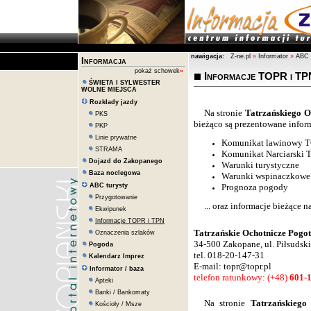
bilboard_informacje
nawigacja:
Z-ne.pl
»
Informator
»
ABC 
Informacja
pokaż schowek
»
Informacje TOPR i TP
ŚWIETA I SYLWESTER
WOLNE MIEJSCA
Rozkłady jazdy
Na stronie
Tatrzańskiego 
PKS
bieżąco są prezentowane infor
PKP
Linie prywatne
Komunikat lawinowy T
STRAMA
Komunikat Narciarski
Dojazd do Zakopanego
Warunki turystyczne
Baza noclegowa
Warunki wspinaczkowe
ABC turysty
Prognoza pogody
Przygotowanie
... oraz informacje bieżące 
Ekwipunek
Informacje TOPR i TPN
Tatrzańskie Ochotnicze Pogo
Oznaczenia szlaków
34-500 Zakopane, ul. Piłsudsk
Pogoda
tel. 018-20-147-31
Kalendarz Imprez
E-mail:
topr@topr.pl
Informator / baza
telefon ratunkowy: (+48)
601-
Apteki
Banki / Bankomaty
Na stronie
Tatrzańskieg
Kościoły / Msze