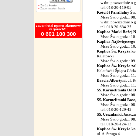
w dni powszednie o go
»
Załóż konto
tel. 018-20-119-05
»
Zapomniałem hasła
Kościół Parafialny Św.
Msze Św. o godz.: 08.00,
w dni powszednie o godz
zapamiętaj numer alarmowy
tel. 018-20-684-25
w górach!!!
Kaplica Matki Bożej N
0 601 100 300
Msze Św. o godz.: 10
Kaplica Najświętszego
Msze Św. o godz.: 10.
Kaplica Św. Krzyża kon
Kalatówki
Msze Św. o godz.: 09.
Kaplica Św. Krzyża zak
Kalatówki-Śpiąca Górk
Msze Św. o godz.: 11
Bracia Albertyni,
ul. K
Msze Św. o godz.: 11
SS. Karmelitanki Od Dz
Msze Św. o godz.: 08.
SS. Karmelitanki Bose
Msze Św. o godz.: 08
tel. 018-20-129-42
SS. Urszulanki,
Jaszczu
Msze Św. o godz.: 08.
tel. 018-20-124-13
Kaplica Św. Krzyża ko
ul. A. Struga 4