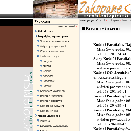
nawigacja:
Z-ne.pl
»
Zakopane
»
Informa
Zakopane
pokaż schowek
»
Kościoły / kaplice
Aktualności
Turystyka, wypoczynek
Spacery po Zakopanem
Kościół Parafialny Naj
Aktywny wypoczynek
Msze Św. o godz.: 06.30
Wycieczka wirtualna
tel. 018-20-124-41
Ciekawe miejsca
Stary Kościół Parafial
Zabytki
Msze Św. o godz.: 08.3
Muzea
w dzień powszedni o g
Galerie
Kościół OO. Jezuitów 
Kościoły
ul. Kaszelewskiego 9
Pozostałe
Msze Św. o godz.: 06.0
Pomniki
w dzień powszedni o go
tel. 018-201-50-91
Kalendarz wydarzeń
Kościół Parafialny Św.
Imprezy kulturalne
Msze Św. o godz.: 06.3
Imprezy sportowe
tel. 018-20-639-71
Kamera na Giewont
Kościół Parafialny Mi
Kamery on-line
Msze Św. o godz.: 08.0
Miasto Zakopane
w dzień powszedni o g
Historia
tel. 018-20-688-14
Dojazd do Zakopanego
Kościół Parafialny Św
Klimat