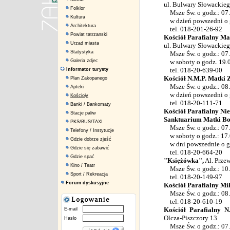
ul. Bulwary Słowackieg
Folklor
Msze Św. o godz.: 07.0
Kultura
w dzień powszedni o go
Architektura
tel. 018-201-26-92
Powiat tatrzanski
Kościół Parafialny Ma
Urzad miasta
ul. Bulwary Słowackieg
Statystyka
Msze Św. o godz.: 07.3
Galeria zdjec
w soboty o godz. 19.
tel. 018-20-639-00
Informator turysty
Kościół N.M.P. Matki 
Plan Zakopanego
Msze Św. o godz.: 08.0
Apteki
w dzień powszedni o go
Kościoły
tel. 018-20-111-71
Banki / Bankomaty
Kościół Parafialny Ni
Stacje paliw
Sanktuarium Matki Boż
PKS/BUS/TAXI
Msze Św. o godz.: 07.0
Telefony / Instytucje
w soboty o godz.: 17.
Gdzie dobrze zjeść
w dni powszednie o go
Gdzie się zabawić
tel. 018-20-664-20
Gdzie spać
"Księżówka",
Al. Prze
Kino / Teatr
Msze Św. o godz.: 10
Sport / Rekreacja
tel. 018-20-149-97
Forum dyskusyjne
Kościół Parafialny Mi
Msze Św. o godz.: 08.3
tel. 018-20-610-19
Kościół Parafialny 
E-mail
Olcza-Piszczory 13
Hasło
Msze Św. o godz.: 07.0