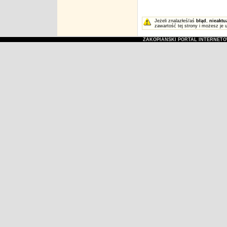
Jeżeli znalazłeś/aś
błąd
,
nieaktu
zawartość tej strony i możesz je 
ZAKOPIAŃSKI PORTAL INTERNET